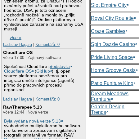
Vzhledem k tomu, že ChatGPT i Roblox
Slot Empire City
oznámily počet uživatelů nad prahovou
hodnotou DSA, je toto označení
„rozhodně možné“ a mohlo by „přijít
Royal City Roulette
dříve či později“. On-line platformy a
vyhledávače zařazené na seznamy DSA
musejí
Craze Gambles
…
více »
Spin Dazzle Casino
Ladislav Hagara
|
Komentářů: 0
Cloudflare OS
Pride Living Space
včera 17:00 | Zajímavý software
Společnost Cloudflare
představila
Home Groove Oasis
Cloudflare OS
(
GitHub
), tj. open
source platformu navrženou pro
integraci umělé inteligence (agentů)
Patio Funiture King
přímo do pracovních procesů
organizací.
Dream Meadows
Furniture
Ladislav Hagara
|
Komentářů: 0
Garden Design
RawTherapee 5.13
Trends
včera 12:44 | Nová verze
Byla vydána nová verze 5.13
svobodného multiplatformního softwaru
pro konverzi a zpracování digitálních
fotografií primárně ve formátů RAW