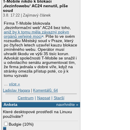
T-Mobile nikdo k blokaci
‚dezinfowebu‘ AC24 nenutil, píše
soud
3.8. 17:22 | Zajímavý článek
Firma T-Mobile blokovala
„dezinformační web“ AC24 bez toho,
aniž by k tomu měla závazný pokyn
orgánů veřejné moci
. Píše to ve svém
rozsudku Městský soud v Praze, který
po čtyřech letech uzavřel kauzu blokace
zmíněného webu. Operátor musí
uhradit škodu ve výši 35 tisíc korun.
Advokát společnosti T-Mobile se snažil i
u odvolacího senátu argumentovat tím,
že firma jednala v dobré víře, když na
stránky omezila přístup poté, co ji k
tomu vyzvalo
…
více »
Ladislav Hagara
|
Komentářů: 64
Centrum
|
Napsat
|
Starší
Anketa
navrhněte »
Které desktopové prostředí na Linuxu
používáte?
Budgie
(
10%
)