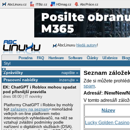
AbcLinuxu.cz
ITBiz.cz
HDmag.cz
AbcPráce.cz
AbcLinuxu
hledá autory
!
Poradna
FAQ
Hardware
Software
Články
Učebnice
Blog
Styl
×
Seznam zálože
Zprávičky
napište »
Pracovní nabídky
inzerujte »
Zde si můžete prohléd
spam
.
EK: ChatGPT i Roblox mohou spadat
pod přísnější pravidla
Adresář: /New/New/N
dnes 08:00 | IT novinky
V tomto adresáři zálož
Platformy ChatGPT i Roblox by mohly
být
zařazeny na seznam
mimořádně
Název
velkých on-line platforem nebo
internetových vyhledávačů, na něž se
vztahují zvláštní podmínky podle
Lucky Golden Casino
nařízení o digitálních službách (DSA).