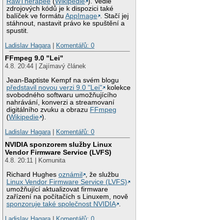
RawTherapee
(
Wikipedie
). Vedle
zdrojových kódů je k dispozici také
balíček ve formátu
AppImage
. Stačí jej
stáhnout, nastavit právo ke spuštění a
spustit.
Ladislav Hagara
|
Komentářů: 0
FFmpeg 9.0 "Lei"
4.8. 20:44 | Zajímavý článek
Jean-Baptiste Kempf na svém blogu
představil novou verzi 9.0 "Lei"
kolekce
svobodného softwaru umožňujícího
nahrávání, konverzi a streamovaní
digitálního zvuku a obrazu
FFmpeg
(
Wikipedie
).
Ladislav Hagara
|
Komentářů: 0
NVIDIA sponzorem služby Linux
Vendor Firmware Service (LVFS)
4.8. 20:11 | Komunita
Richard Hughes
oznámil
, že službu
Linux Vendor Firmware Service (LVFS)
umožňující aktualizovat firmware
zařízení na počítačích s Linuxem, nově
sponzoruje také společnost NVIDIA
.
Ladislav Hagara
|
Komentářů: 0