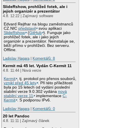
SlideRshow, prohlížeč fotek, ale i
jejich organizér a prezentátor
4.8. 12:22 | Zajímavý software
Edvard Rejthar na blogu zaměstnanců
CZ.NIC
představil
svou aplikaci
SlideRshow
(
GitHub
). Funguje jako
prohlížeč fotek, ale i jako jejich
organizér a prezentátor. Neinstaluje se,
běží přímo v prohlížeči. Bez serveru.
Offline.
Ladislav Hagara
|
Komentářů: 8
Kermit má 45 let. Vydán C-Kermit 11
4.8. 11:44 | Nová verze
Kermit
, tj. protokol pro přenos souborů,
vznikl před 45 lety
. Při této příležitosti
byla po 15 letech od vydání poslední
stabilní verze 9.0.302 vydána
nová
stabilní verze 11
implementace
C-
Kermit
. S podporou IPv6.
Ladislav Hagara
|
Komentářů: 0
20 let Pandoc
4.8. 11:11 | Zajímavý článek