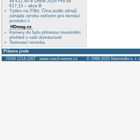
za €22,50 a Office 2024 Pro za
€17,15 – akce B
Týden na ITBiz: Čína podle zdrojů
zahájila výrobu zařízení pro domácí
produkci v
HDmag.cz
Kamery do bytu přinesou maximální
přehled o vaší domácnosti
Testovací novinka
Píšeme jinde
ISSN 1214-1267
www.czech-server.cz
© 1999-2015
Nitemedia s. r. 