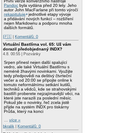
První verze konverzního nástroje
Pandoc
byla vydána před 20 lety. Jeho
autor John MacFarlane při tomto výročí
rekapituluje
jednotlivé etapy vývoje
a přidávání nových funkcí – rozšíření
nejen Markdownu a podporu mnoha
dalších formátů.
|🇵🇸
|
Komentářů: 0
Virtuální Bastlírna vol. 65: Už vám
dorazil předobjednaný INDX?
4.8. 00:55 | Pozvánky
Srpen přinesl nejen další spalující
vedro, ale také Virtuální Bastlírnu s
neméně žhavými novinkami. Využijte
tedy předpovědi na deštivý čtvrteční
večer a od 20:00 se připojte online k
tomuto neformálnímu setkání kutilů,
techniků a vědců, kde se strahovskými
bastlíři proberete nejzajímavější věci, na
které jste narazili za poslední měsíc.
Pokud jde o novinky, řeč zcela jistě
přijde na systém INDX pro tiskárny
Průša, který na konci
…
více »
bkralik
|
Komentářů: 0