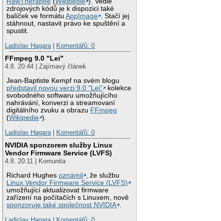
RawTherapee
(
Wikipedie
). Vedle
zdrojových kódů je k dispozici také
balíček ve formátu
AppImage
. Stačí jej
stáhnout, nastavit právo ke spuštění a
spustit.
Ladislav Hagara
|
Komentářů: 0
FFmpeg 9.0 "Lei"
4.8. 20:44 | Zajímavý článek
Jean-Baptiste Kempf na svém blogu
představil novou verzi 9.0 "Lei"
kolekce
svobodného softwaru umožňujícího
nahrávání, konverzi a streamovaní
digitálního zvuku a obrazu
FFmpeg
(
Wikipedie
).
Ladislav Hagara
|
Komentářů: 0
NVIDIA sponzorem služby Linux
Vendor Firmware Service (LVFS)
4.8. 20:11 | Komunita
Richard Hughes
oznámil
, že službu
Linux Vendor Firmware Service (LVFS)
umožňující aktualizovat firmware
zařízení na počítačích s Linuxem, nově
sponzoruje také společnost NVIDIA
.
Ladislav Hagara
|
Komentářů: 0