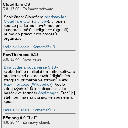
Cloudflare OS
5.8. 17:00 | Zajímavý software
Společnost Cloudflare
představila
Cloudflare OS
(
GitHub
), tj. open
source platformu navrženou pro
integraci umělé inteligence (agentů)
přímo do pracovních procesů
organizací.
Ladislav Hagara
|
Komentářů: 0
RawTherapee 5.13
5.8. 12:44 | Nová verze
Byla vydána nová verze 5.13
svobodného multiplatformního softwaru
pro konverzi a zpracování digitálních
fotografií primárně ve formátů RAW
RawTherapee
(
Wikipedie
). Vedle
zdrojových kódů je k dispozici také
balíček ve formátu
AppImage
. Stačí jej
stáhnout, nastavit právo ke spuštění a
spustit.
Ladislav Hagara
|
Komentářů: 0
FFmpeg 9.0 "Lei"
4.8. 20:44 | Zajímavý článek