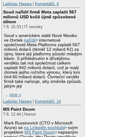
Ladislav Hagara
|
Komentářů: 4
Soud nařídil firmě Meta zaplatit 567
milionů USD kvůli újmě způsobené
dětem
7.8. 15:33 | IT novinky
Soud v americkém státě Nové Mexiko
ve čtvrtek
nařídil
internetové
společnosti Meta Platforms zaplatit 567
milionů dolarů (téměř 12 miliard Kč) za
újmy, které její platformy působí mladým
lidem. S přihlédnutím k dřívějšímu
verdiktu tak má společnost celkem
zaplatit 942 milionů dolarů, což je malý
zlomek jejího ročního výnosu, který loni
činil 60 miliard dolarů. Čtvrteční verdikt
firmě také nařizuje, aby změnila způsob,
jakým její
…
více »
Ladislav Hagara
|
Komentářů: 14
MS Paint Doom
7.8. 12:44 | Humor
Mark Russinovich (CTO v Microsoft
Azure) se
na LinkedIn pochlubil
svým
projektem
MS Paint Doom
napsaným
pomocí Claude. Hru Doom umožňuje