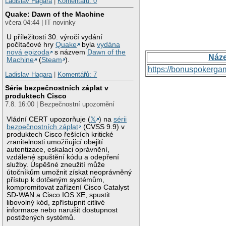
Ladislav Hagara
|
Komentářů: 0
Quake: Dawn of the Machine
včera 04:44 | IT novinky
U příležitosti 30. výročí vydání
počítačové hry
Quake
byla
vydána
nová epizoda
s názvem
Dawn of the
Náz
Machine
(
Steam
).
https://bonuspokerga
Ladislav Hagara
|
Komentářů: 7
Série bezpečnostních záplat v
produktech Cisco
7.8. 16:00 | Bezpečnostní upozornění
Vládní CERT upozorňuje (
𝕏
) na
sérii
bezpečnostních záplat
(CVSS 9.9) v
produktech Cisco řešících kritické
zranitelnosti umožňující obejití
autentizace, eskalaci oprávnění,
vzdálené spuštění kódu a odepření
služby. Úspěšné zneužití může
útočníkům umožnit získat neoprávněný
přístup k dotčeným systémům,
kompromitovat zařízení Cisco Catalyst
SD-WAN a Cisco IOS XE, spustit
libovolný kód, zpřístupnit citlivé
informace nebo narušit dostupnost
postižených systémů.