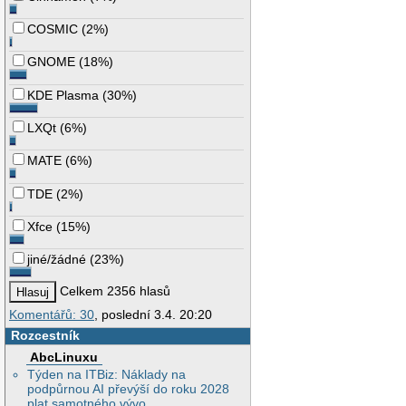
COSMIC
(
2%
)
GNOME
(
18%
)
KDE Plasma
(
30%
)
LXQt
(
6%
)
MATE
(
6%
)
TDE
(
2%
)
Xfce
(
15%
)
jiné/žádné
(
23%
)
Celkem 2356 hlasů
Komentářů: 30
, poslední 3.4. 20:20
Rozcestník
AbcLinuxu
Týden na ITBiz: Náklady na
podpůrnou AI převýší do roku 2028
plat samotného vývo