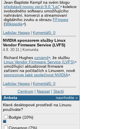
Jean-Baptiste Kempf na svém blogu
představil novou verzi 9.0 "Lei"
kolekce
svobodného softwaru umožňujícího
nahrávání, konverzi a streamovaní
digitálního zvuku a obrazu
FFmpeg
(
Wikipedie
).
Ladislav Hagara
|
Komentářů: 0
NVIDIA sponzorem služby Linux
Vendor Firmware Service (LVFS)
4.8. 20:11 | Komunita
Richard Hughes
oznámil
, že službu
Linux Vendor Firmware Service (LVFS)
umožňující aktualizovat firmware
zařízení na počítačích s Linuxem, nově
sponzoruje také společnost NVIDIA
.
Ladislav Hagara
|
Komentářů: 0
Centrum
|
Napsat
|
Starší
Anketa
navrhněte »
Které desktopové prostředí na Linuxu
používáte?
Budgie
(
10%
)
Cinnamon
(
7%
)