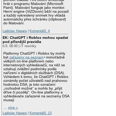
hrát v programu Malování (Microsoft
Paint). Malování funguje jako monitor.
Herní engine (ViZDoom) běží na pozadí
a každý vykreslený snímek hry vkládá
automaticky přes schránku (clipboard)
do Malování.
Ladislav Hagara
|
Komentářů: 4
EK: ChatGPT i Roblox mohou spadat
pod přísnější pravidla
6.8. 08:00 | IT novinky
Platformy ChatGPT i Roblox by mohly
být
zařazeny na seznam
mimořádně
velkých on-line platforem nebo
internetových vyhledávačů, na něž se
vztahují zvláštní podmínky podle
nařízení o digitálních službách (DSA).
Vzhledem k tomu, že ChatGPT i Roblox
oznámily počet uživatelů nad prahovou
hodnotou DSA, je toto označení
„rozhodně možné“ a mohlo by „přijít
dříve či později“. On-line platformy a
vyhledávače zařazené na seznamy DSA
musejí
…
více »
Ladislav Hagara
|
Komentářů: 13