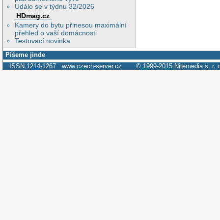
Událo se v týdnu 32/2026
HDmag.cz
Kamery do bytu přinesou maximální
přehled o vaší domácnosti
Testovací novinka
Píšeme jinde
ISSN 1214-1267
www.czech-server.cz
© 1999-2015
Nitemedia s. r. 