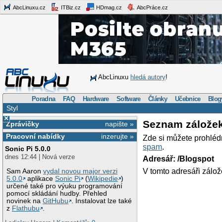
AbcLinuxu.cz
ITBiz.cz
HDmag.cz
AbcPráce.cz
AbcLinuxu
hledá autory
!
Poradna
FAQ
Hardware
Software
Články
Učebnice
Blog
Styl
×
Seznam zálože
Zprávičky
napište »
Pracovní nabídky
inzerujte »
Zde si můžete prohléd
spam
.
Sonic Pi 5.0.0
dnes 12:44 | Nová verze
Adresář: /Blogspot
V tomto adresáři zálož
Sam Aaron
vydal novou major verzi
5.0.0
aplikace
Sonic Pi
(
Wikipedie
)
určené také pro výuku programování
pomocí skládání hudby. Přehled
novinek na
GitHubu
. Instalovat lze také
z
Flathubu
.