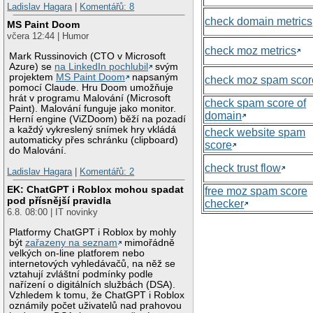
Ladislav Hagara
|
Komentářů: 8
check domain metrics
MS Paint Doom
včera 12:44 | Humor
check moz metrics
Mark Russinovich (CTO v Microsoft
Azure) se
na LinkedIn pochlubil
svým
projektem
MS Paint Doom
napsaným
check moz spam scor
pomocí Claude. Hru Doom umožňuje
hrát v programu Malování (Microsoft
check spam score of
Paint). Malování funguje jako monitor.
domain
Herní engine (ViZDoom) běží na pozadí
a každý vykreslený snímek hry vkládá
check website spam
automaticky přes schránku (clipboard)
score
do Malování.
check trust flow
Ladislav Hagara
|
Komentářů: 2
EK: ChatGPT i Roblox mohou spadat
free moz spam score
pod přísnější pravidla
checker
6.8. 08:00 | IT novinky
Platformy ChatGPT i Roblox by mohly
být
zařazeny na seznam
mimořádně
velkých on-line platforem nebo
internetových vyhledávačů, na něž se
vztahují zvláštní podmínky podle
nařízení o digitálních službách (DSA).
Vzhledem k tomu, že ChatGPT i Roblox
oznámily počet uživatelů nad prahovou