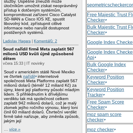
služby. Úspěšné zneužití může
seometricscheckerc
útočníkům umožnit získat neoprávněný
přístup k dotčeným systémům,
Free Majestic Trust F
kompromitovat zařízení Cisco Catalyst
SD-WAN a Cisco IOS XE, spustit
Checker
libovolný kód, zpřístupnit citlivé
Bulk Majestic Trust F
informace nebo narušit dostupnost
Checker
postižených systémů.
Ladislav Hagara
|
Komentářů: 2
Google Index Checke
Soud nařídil firmě Meta zaplatit 567
Google Index Checke
milionů USD kvůli újmě způsobené
Api
dětem
včera 15:33 | IT novinky
Bulk Google Index
Checker
Soud v americkém státě Nové Mexiko
ve čtvrtek
nařídil
internetové
Keyword Position
společnosti Meta Platforms zaplatit 567
Checker
milionů dolarů (téměř 12 miliard Kč) za
Keyword Position
újmy, které její platformy působí mladým
lidem. S přihlédnutím k dřívějšímu
Tracker
verdiktu tak má společnost celkem
Free Spam Score
zaplatit 942 milionů dolarů, což je malý
Checker
zlomek jejího ročního výnosu, který loni
činil 60 miliard dolarů. Čtvrteční verdikt
moz spam score
firmě také nařizuje, aby změnila způsob,
checker
jakým její
moz checker
…
více »