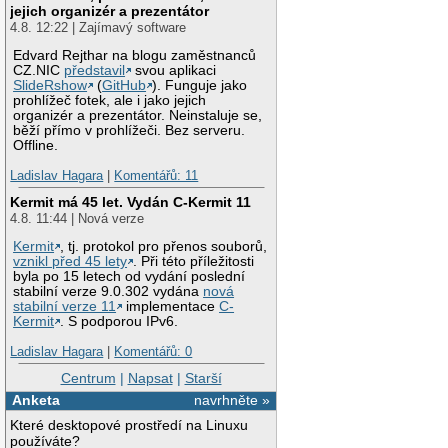
jejich organizér a prezentátor
4.8. 12:22 | Zajímavý software
Edvard Rejthar na blogu zaměstnanců
CZ.NIC
představil
svou aplikaci
SlideRshow
(
GitHub
). Funguje jako
prohlížeč fotek, ale i jako jejich
organizér a prezentátor. Neinstaluje se,
běží přímo v prohlížeči. Bez serveru.
Offline.
Ladislav Hagara
|
Komentářů: 11
Kermit má 45 let. Vydán C-Kermit 11
4.8. 11:44 | Nová verze
Kermit
, tj. protokol pro přenos souborů,
vznikl před 45 lety
. Při této příležitosti
byla po 15 letech od vydání poslední
stabilní verze 9.0.302 vydána
nová
stabilní verze 11
implementace
C-
Kermit
. S podporou IPv6.
Ladislav Hagara
|
Komentářů: 0
Centrum
|
Napsat
|
Starší
Anketa
navrhněte »
Které desktopové prostředí na Linuxu
používáte?