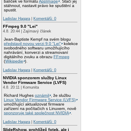
balíček ve formátu
AppImage
. Stačí jej
stáhnout, nastavit právo ke spuštění a
spustit.
Ladislav Hagara
|
Komentářů: 0
FFmpeg 9.0 "Lei"
4.8. 20:44 | Zajímavý článek
Jean-Baptiste Kempf na svém blogu
představil novou verzi 9.0 "Lei"
kolekce
svobodného softwaru umožňujícího
nahrávání, konverzi a streamovaní
digitálního zvuku a obrazu
FFmpeg
(
Wikipedie
).
Ladislav Hagara
|
Komentářů: 0
NVIDIA sponzorem služby Linux
Vendor Firmware Service (LVFS)
4.8. 20:11 | Komunita
Richard Hughes
oznámil
, že službu
Linux Vendor Firmware Service (LVFS)
umožňující aktualizovat firmware
zařízení na počítačích s Linuxem, nově
sponzoruje také společnost NVIDIA
.
Ladislav Hagara
|
Komentářů: 0
SlideRshow, prohlížeč fotek, ale i