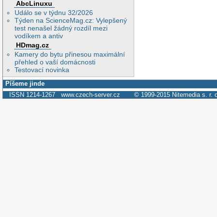
AbcLinuxu
Událo se v týdnu 32/2026
Týden na ScienceMag.cz: Vylepšený
test nenašel žádný rozdíl mezi
vodíkem a antiv
HDmag.cz
Kamery do bytu přinesou maximální
přehled o vaší domácnosti
Testovací novinka
Píšeme jinde
ISSN 1214-1267
www.czech-server.cz
© 1999-2015
Nitemedia s. r. 