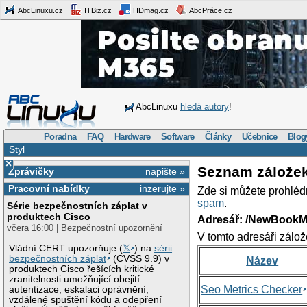
AbcLinuxu.cz
ITBiz.cz
HDmag.cz
AbcPráce.cz
AbcLinuxu
hledá autory
!
Poradna
FAQ
Hardware
Software
Články
Učebnice
Blog
Styl
×
Seznam zálože
Zprávičky
napište »
Pracovní nabídky
inzerujte »
Zde si můžete prohléd
spam
.
Série bezpečnostních záplat v
produktech Cisco
Adresář: /NewBookM
včera 16:00 | Bezpečnostní upozornění
V tomto adresáři zálož
Vládní CERT upozorňuje (
𝕏
) na
sérii
bezpečnostních záplat
(CVSS 9.9) v
Název
produktech Cisco řešících kritické
zranitelnosti umožňující obejití
Seo Metrics Checker
autentizace, eskalaci oprávnění,
vzdálené spuštění kódu a odepření