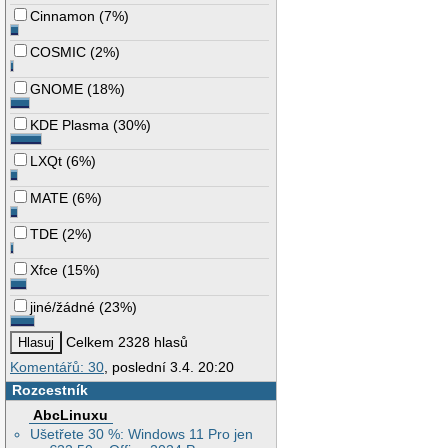
Cinnamon
(
7%
)
COSMIC
(
2%
)
GNOME
(
18%
)
KDE Plasma
(
30%
)
LXQt
(
6%
)
MATE
(
6%
)
TDE
(
2%
)
Xfce
(
15%
)
jiné/žádné
(
23%
)
Celkem 2328 hlasů
Komentářů: 30
, poslední 3.4. 20:20
Rozcestník
AbcLinuxu
Ušetřete 30 %: Windows 11 Pro jen