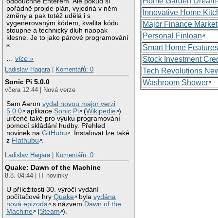
Home Garden Dream
odbouchne Enterem. Ale pokud si
pořádně projde plán, vyjedná v něm
Innovative Home Kitc
změny a pak totéž udělá i s
vygenerovaným kódem, kvalita kódu
Major Finance Market
stoupne a technický dluh naopak
Personal Finloan
klesne. Je to jako párové programování
s
Smart Home Feature
Stock Investment Cred
…
více »
Ladislav Hagara
|
Komentářů: 0
Tech Revolutions Ne
Sonic Pi 5.0.0
Washroom Shower
včera 12:44 | Nová verze
Sam Aaron
vydal novou major verzi
5.0.0
aplikace
Sonic Pi
(
Wikipedie
)
určené také pro výuku programování
pomocí skládání hudby. Přehled
novinek na
GitHubu
. Instalovat lze také
z
Flathubu
.
Ladislav Hagara
|
Komentářů: 0
Quake: Dawn of the Machine
8.8. 04:44 | IT novinky
U příležitosti 30. výročí vydání
počítačové hry
Quake
byla
vydána
nová epizoda
s názvem
Dawn of the
Machine
(
Steam
).