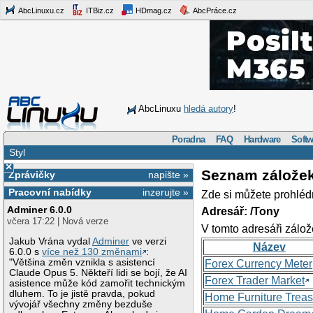
AbcLinuxu.cz
ITBiz.cz
HDmag.cz
AbcPráce.cz
AbcLinuxu
hledá autory
!
Poradna
FAQ
Hardware
Softw
Styl
×
Seznam zálože
Zprávičky
napište »
Pracovní nabídky
inzerujte »
Zde si můžete prohléd
Adminer 6.0.0
Adresář: /Tony
včera 17:22 | Nová verze
V tomto adresáři zálož
Jakub Vrána vydal
Adminer
ve verzi
Název
6.0.0 s
více než 130 změnami
:
"Většina změn vznikla s asistencí
Forex Currency Meter
Claude Opus 5. Někteří lidi se bojí, že AI
Forex Trader Market
asistence může kód zamořit technickým
dluhem. To je jistě pravda, pokud
Home Furniture Treas
vývojář všechny změny bezduše