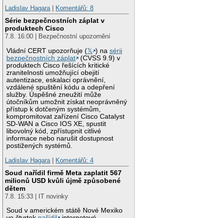
Ladislav Hagara
|
Komentářů: 8
Série bezpečnostních záplat v
produktech Cisco
7.8. 16:00 | Bezpečnostní upozornění
Vládní CERT upozorňuje (
𝕏
) na
sérii
bezpečnostních záplat
(CVSS 9.9) v
produktech Cisco řešících kritické
zranitelnosti umožňující obejití
autentizace, eskalaci oprávnění,
vzdálené spuštění kódu a odepření
služby. Úspěšné zneužití může
útočníkům umožnit získat neoprávněný
přístup k dotčeným systémům,
kompromitovat zařízení Cisco Catalyst
SD-WAN a Cisco IOS XE, spustit
libovolný kód, zpřístupnit citlivé
informace nebo narušit dostupnost
postižených systémů.
Ladislav Hagara
|
Komentářů: 4
Soud nařídil firmě Meta zaplatit 567
milionů USD kvůli újmě způsobené
dětem
7.8. 15:33 | IT novinky
Soud v americkém státě Nové Mexiko
ve čtvrtek
nařídil
internetové