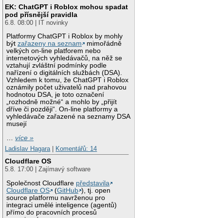
EK: ChatGPT i Roblox mohou spadat
pod přísnější pravidla
6.8. 08:00 | IT novinky
Platformy ChatGPT i Roblox by mohly
být
zařazeny na seznam
mimořádně
velkých on-line platforem nebo
internetových vyhledávačů, na něž se
vztahují zvláštní podmínky podle
nařízení o digitálních službách (DSA).
Vzhledem k tomu, že ChatGPT i Roblox
oznámily počet uživatelů nad prahovou
hodnotou DSA, je toto označení
„rozhodně možné“ a mohlo by „přijít
dříve či později“. On-line platformy a
vyhledávače zařazené na seznamy DSA
musejí
…
více »
Ladislav Hagara
|
Komentářů: 14
Cloudflare OS
5.8. 17:00 | Zajímavý software
Společnost Cloudflare
představila
Cloudflare OS
(
GitHub
), tj. open
source platformu navrženou pro
integraci umělé inteligence (agentů)
přímo do pracovních procesů