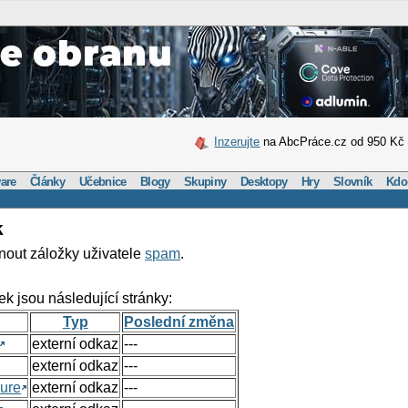
Inzerujte
na AbcPráce.cz od 950 Kč
are
Články
Učebnice
Blogy
Skupiny
Desktopy
Hry
Slovník
Kdo
k
nout záložky uživatele
spam
.
ek jsou následující stránky:
Typ
Poslední změna
externí odkaz
---
externí odkaz
---
ure
externí odkaz
---