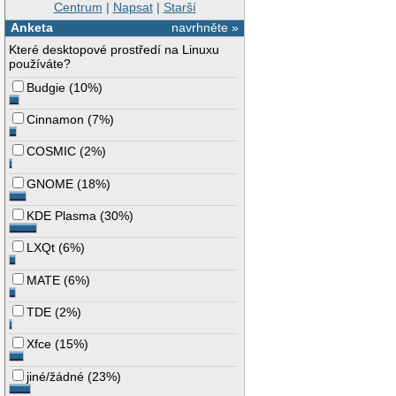
Centrum
|
Napsat
|
Starší
Anketa
navrhněte »
Které desktopové prostředí na Linuxu
používáte?
Budgie
(
10%
)
Cinnamon
(
7%
)
COSMIC
(
2%
)
GNOME
(
18%
)
KDE Plasma
(
30%
)
LXQt
(
6%
)
MATE
(
6%
)
TDE
(
2%
)
Xfce
(
15%
)
jiné/žádné
(
23%
)