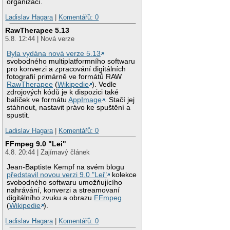
organizací.
Ladislav Hagara
|
Komentářů: 0
RawTherapee 5.13
5.8. 12:44 | Nová verze
Byla vydána nová verze 5.13
svobodného multiplatformního softwaru
pro konverzi a zpracování digitálních
fotografií primárně ve formátů RAW
RawTherapee
(
Wikipedie
). Vedle
zdrojových kódů je k dispozici také
balíček ve formátu
AppImage
. Stačí jej
stáhnout, nastavit právo ke spuštění a
spustit.
Ladislav Hagara
|
Komentářů: 0
FFmpeg 9.0 "Lei"
4.8. 20:44 | Zajímavý článek
Jean-Baptiste Kempf na svém blogu
představil novou verzi 9.0 "Lei"
kolekce
svobodného softwaru umožňujícího
nahrávání, konverzi a streamovaní
digitálního zvuku a obrazu
FFmpeg
(
Wikipedie
).
Ladislav Hagara
|
Komentářů: 0