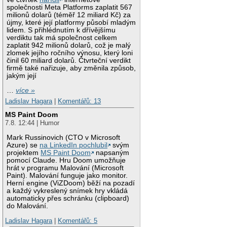
společnosti Meta Platforms zaplatit 567
milionů dolarů (téměř 12 miliard Kč) za
újmy, které její platformy působí mladým
lidem. S přihlédnutím k dřívějšímu
verdiktu tak má společnost celkem
zaplatit 942 milionů dolarů, což je malý
zlomek jejího ročního výnosu, který loni
činil 60 miliard dolarů. Čtvrteční verdikt
firmě také nařizuje, aby změnila způsob,
jakým její
…
více »
Ladislav Hagara
|
Komentářů: 13
MS Paint Doom
7.8. 12:44 | Humor
Mark Russinovich (CTO v Microsoft
Azure) se
na LinkedIn pochlubil
svým
projektem
MS Paint Doom
napsaným
pomocí Claude. Hru Doom umožňuje
hrát v programu Malování (Microsoft
Paint). Malování funguje jako monitor.
Herní engine (ViZDoom) běží na pozadí
a každý vykreslený snímek hry vkládá
automaticky přes schránku (clipboard)
do Malování.
Ladislav Hagara
|
Komentářů: 5