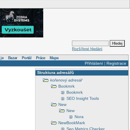
Rozšířené hledání
 je
Bazar
Portál
Práce
Mapa
Přihlášení
|
Registrace
Struktura adresářů
kořenový adresář
Bookmrk
Bookmrk
SEO Insight Tools
New
New
Nora
NewBookMark
Seo Metrics Checker