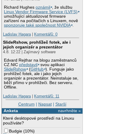
Richard Hughes
oznámil
, že službu
Linux Vendor Firmware Service (LVFS)
umožňující aktualizovat firmware
zařízení na počítačích s Linuxem, nově
sponzoruje také společnost NVIDIA
.
Ladislav Hagara
|
Komentářů: 0
SlideRshow, prohlížeč fotek, ale i
jejich organizér a prezentátor
4.8. 12:22 | Zajímavý software
Edvard Rejthar na blogu zaměstnanců
CZ.NIC
představil
svou aplikaci
SlideRshow
(
GitHub
). Funguje jako
prohlížeč fotek, ale i jako jejich
organizér a prezentátor. Neinstaluje se,
běží přímo v prohlížeči. Bez serveru.
Offline.
Ladislav Hagara
|
Komentářů: 11
Centrum
|
Napsat
|
Starší
Anketa
navrhněte »
Které desktopové prostředí na Linuxu
používáte?
Budgie
(
10%
)