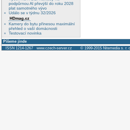
podpůrnou AI převýší do roku 2028
plat samotného vývo
Událo se v týdnu 32/2026
HDmag.cz
Kamery do bytu přinesou maximální
přehled o vaší domácnosti
Testovací novinka
Píšeme jinde
ISSN 1214-1267
www.czech-server.cz
© 1999-2015
Nitemedia s. r. 