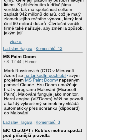
újmy, které její platformy působí mladým
lidem. S přihlédnutím k dřívějšímu
verdiktu tak má společnost celkem
zaplatit 942 milionů dolarů, což je malý
zlomek jejího ročního výnosu, který loni
činil 60 miliard dolarů. Čtvrteční verdikt
firmě také nařizuje, aby změnila způsob,
jakým její
…
více »
Ladislav Hagara
|
Komentářů: 13
MS Paint Doom
7.8. 12:44 | Humor
Mark Russinovich (CTO v Microsoft
Azure) se
na LinkedIn pochlubil
svým
projektem
MS Paint Doom
napsaným
pomocí Claude. Hru Doom umožňuje
hrát v programu Malování (Microsoft
Paint). Malování funguje jako monitor.
Herní engine (ViZDoom) běží na pozadí
a každý vykreslený snímek hry vkládá
automaticky přes schránku (clipboard)
do Malování.
Ladislav Hagara
|
Komentářů: 3
EK: ChatGPT i Roblox mohou spadat
pod přísnější pravidla