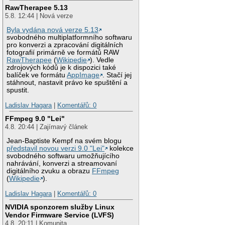
RawTherapee 5.13
5.8. 12:44 | Nová verze
Byla vydána nová verze 5.13
svobodného multiplatformního softwaru
pro konverzi a zpracování digitálních
fotografií primárně ve formátů RAW
RawTherapee
(
Wikipedie
). Vedle
zdrojových kódů je k dispozici také
balíček ve formátu
AppImage
. Stačí jej
stáhnout, nastavit právo ke spuštění a
spustit.
Ladislav Hagara
|
Komentářů: 0
FFmpeg 9.0 "Lei"
4.8. 20:44 | Zajímavý článek
Jean-Baptiste Kempf na svém blogu
představil novou verzi 9.0 "Lei"
kolekce
svobodného softwaru umožňujícího
nahrávání, konverzi a streamovaní
digitálního zvuku a obrazu
FFmpeg
(
Wikipedie
).
Ladislav Hagara
|
Komentářů: 0
NVIDIA sponzorem služby Linux
Vendor Firmware Service (LVFS)
4.8. 20:11 | Komunita