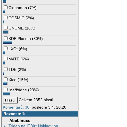
Cinnamon
(
7%
)
COSMIC
(
2%
)
GNOME
(
18%
)
KDE Plasma
(
30%
)
LXQt
(
6%
)
MATE
(
6%
)
TDE
(
2%
)
Xfce
(
15%
)
jiné/žádné
(
23%
)
Celkem 2352 hlasů
Komentářů: 30
, poslední 3.4. 20:20
Rozcestník
AbcLinuxu
Týden na ITBiz: Náklady na