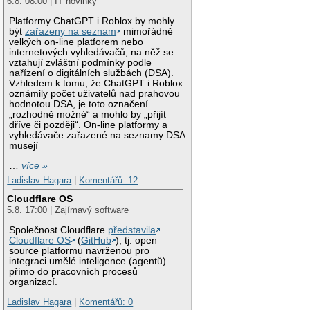
6.8. 08:00 | IT novinky
Platformy ChatGPT i Roblox by mohly
být
zařazeny na seznam
mimořádně
velkých on-line platforem nebo
internetových vyhledávačů, na něž se
vztahují zvláštní podmínky podle
nařízení o digitálních službách (DSA).
Vzhledem k tomu, že ChatGPT i Roblox
oznámily počet uživatelů nad prahovou
hodnotou DSA, je toto označení
„rozhodně možné“ a mohlo by „přijít
dříve či později“. On-line platformy a
vyhledávače zařazené na seznamy DSA
musejí
…
více »
Ladislav Hagara
|
Komentářů: 12
Cloudflare OS
5.8. 17:00 | Zajímavý software
Společnost Cloudflare
představila
Cloudflare OS
(
GitHub
), tj. open
source platformu navrženou pro
integraci umělé inteligence (agentů)
přímo do pracovních procesů
organizací.
Ladislav Hagara
|
Komentářů: 0