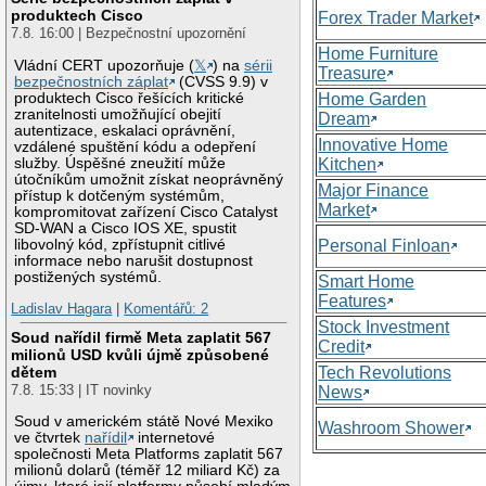
produktech Cisco
Forex Trader Market
7.8. 16:00 | Bezpečnostní upozornění
Home Furniture
Vládní CERT upozorňuje (
𝕏
) na
sérii
Treasure
bezpečnostních záplat
(CVSS 9.9) v
produktech Cisco řešících kritické
Home Garden
zranitelnosti umožňující obejití
Dream
autentizace, eskalaci oprávnění,
Innovative Home
vzdálené spuštění kódu a odepření
služby. Úspěšné zneužití může
Kitchen
útočníkům umožnit získat neoprávněný
Major Finance
přístup k dotčeným systémům,
Market
kompromitovat zařízení Cisco Catalyst
SD-WAN a Cisco IOS XE, spustit
libovolný kód, zpřístupnit citlivé
Personal Finloan
informace nebo narušit dostupnost
postižených systémů.
Smart Home
Features
Ladislav Hagara
|
Komentářů: 2
Stock Investment
Soud nařídil firmě Meta zaplatit 567
Credit
milionů USD kvůli újmě způsobené
Tech Revolutions
dětem
7.8. 15:33 | IT novinky
News
Soud v americkém státě Nové Mexiko
Washroom Shower
ve čtvrtek
nařídil
internetové
společnosti Meta Platforms zaplatit 567
milionů dolarů (téměř 12 miliard Kč) za