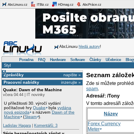
AbcLinuxu.cz
ITBiz.cz
HDmag.cz
AbcPráce.cz
AbcLinuxu
hledá autory
!
Poradna
FAQ
Hardware
Software
Články
Učebnice
Blog
Styl
×
Seznam zálože
Zprávičky
napište »
Pracovní nabídky
inzerujte »
Zde si můžete prohléd
spam
.
Quake: Dawn of the Machine
včera 04:44 | IT novinky
Adresář: /Tony
V tomto adresáři zálož
U příležitosti 30. výročí vydání
počítačové hry
Quake
byla
vydána
nová epizoda
s názvem
Dawn of the
Název
Machine
(
Steam
).
Forex Currency
Ladislav Hagara
|
Komentářů: 3
Meter
Série bezpečnostních záplat v