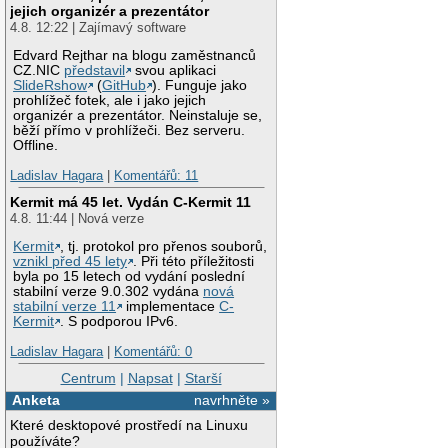
jejich organizér a prezentátor
4.8. 12:22 | Zajímavý software
Edvard Rejthar na blogu zaměstnanců
CZ.NIC
představil
svou aplikaci
SlideRshow
(
GitHub
). Funguje jako
prohlížeč fotek, ale i jako jejich
organizér a prezentátor. Neinstaluje se,
běží přímo v prohlížeči. Bez serveru.
Offline.
Ladislav Hagara
|
Komentářů: 11
Kermit má 45 let. Vydán C-Kermit 11
4.8. 11:44 | Nová verze
Kermit
, tj. protokol pro přenos souborů,
vznikl před 45 lety
. Při této příležitosti
byla po 15 letech od vydání poslední
stabilní verze 9.0.302 vydána
nová
stabilní verze 11
implementace
C-
Kermit
. S podporou IPv6.
Ladislav Hagara
|
Komentářů: 0
Centrum
|
Napsat
|
Starší
Anketa
navrhněte »
Které desktopové prostředí na Linuxu
používáte?