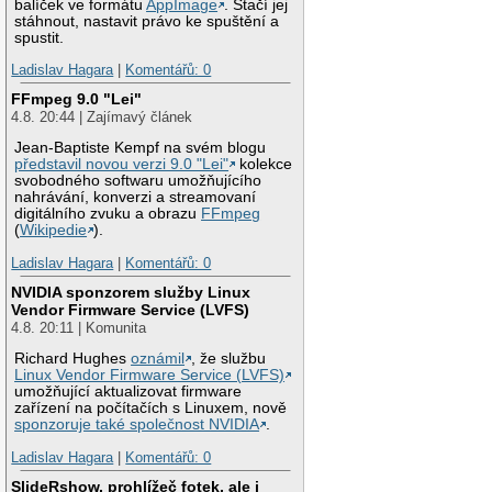
balíček ve formátu
AppImage
. Stačí jej
stáhnout, nastavit právo ke spuštění a
spustit.
Ladislav Hagara
|
Komentářů: 0
FFmpeg 9.0 "Lei"
4.8. 20:44 | Zajímavý článek
Jean-Baptiste Kempf na svém blogu
představil novou verzi 9.0 "Lei"
kolekce
svobodného softwaru umožňujícího
nahrávání, konverzi a streamovaní
digitálního zvuku a obrazu
FFmpeg
(
Wikipedie
).
Ladislav Hagara
|
Komentářů: 0
NVIDIA sponzorem služby Linux
Vendor Firmware Service (LVFS)
4.8. 20:11 | Komunita
Richard Hughes
oznámil
, že službu
Linux Vendor Firmware Service (LVFS)
umožňující aktualizovat firmware
zařízení na počítačích s Linuxem, nově
sponzoruje také společnost NVIDIA
.
Ladislav Hagara
|
Komentářů: 0
SlideRshow, prohlížeč fotek, ale i