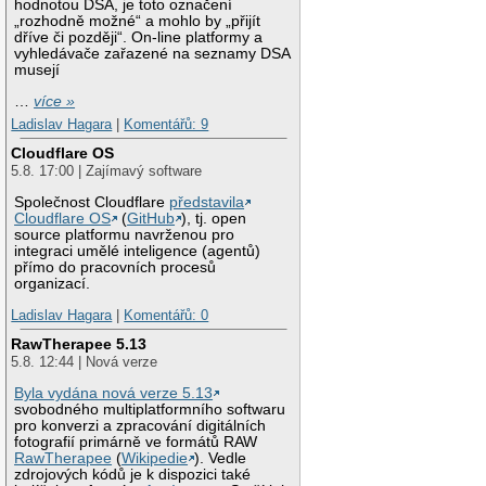
hodnotou DSA, je toto označení
„rozhodně možné“ a mohlo by „přijít
dříve či později“. On-line platformy a
vyhledávače zařazené na seznamy DSA
musejí
…
více »
Ladislav Hagara
|
Komentářů: 9
Cloudflare OS
5.8. 17:00 | Zajímavý software
Společnost Cloudflare
představila
Cloudflare OS
(
GitHub
), tj. open
source platformu navrženou pro
integraci umělé inteligence (agentů)
přímo do pracovních procesů
organizací.
Ladislav Hagara
|
Komentářů: 0
RawTherapee 5.13
5.8. 12:44 | Nová verze
Byla vydána nová verze 5.13
svobodného multiplatformního softwaru
pro konverzi a zpracování digitálních
fotografií primárně ve formátů RAW
RawTherapee
(
Wikipedie
). Vedle
zdrojových kódů je k dispozici také