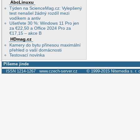
AbcLinuxu
Týden na ScienceMag.cz: Vylepšený
test nenašel žádný rozdíl mezi
vodíkem a antiv
Ušetřete 30 %: Windows 11 Pro jen
za €22,50 a Office 2024 Pro za
€17,15 – akce B
HDmag.cz
Kamery do bytu přinesou maximální
přehled o vaší domácnosti
Testovací novinka
Píšeme jinde
ISSN 1214-1267
www.czech-server.cz
© 1999-2015
Nitemedia s. r. 