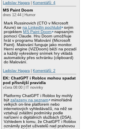
Ladislav Hagara
|
Komentářů: 4
MS Paint Doom
dnes 12:44 | Humor
Mark Russinovich (CTO v Microsoft
Azure) se
na LinkedIn pochlubil
svým
projektem
MS Paint Doom
napsaným
pomocí Claude. Hru Doom umožňuje
hrát v programu Malování (Microsoft
Paint). Malování funguje jako monitor.
Herní engine (ViZDoom) běží na pozadí
a každý vykreslený snímek hry vkládá
automaticky přes schránku (clipboard)
do Malování.
Ladislav Hagara
|
Komentářů: 2
EK: ChatGPT i Roblox mohou spadat
pod přísnější pravidla
včera 08:00 | IT novinky
Platformy ChatGPT i Roblox by mohly
být
zařazeny na seznam
mimořádně
velkých on-line platforem nebo
internetových vyhledávačů, na něž se
vztahují zvláštní podmínky podle
nařízení o digitálních službách (DSA).
Vzhledem k tomu, že ChatGPT i Roblox
oznámily počet uživatelů nad prahovou