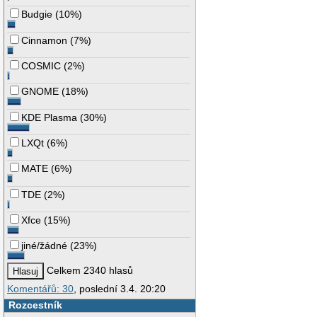
Budgie
(
10%
)
Cinnamon
(
7%
)
COSMIC
(
2%
)
GNOME
(
18%
)
KDE Plasma
(
30%
)
LXQt
(
6%
)
MATE
(
6%
)
TDE
(
2%
)
Xfce
(
15%
)
jiné/žádné
(
23%
)
Celkem 2340 hlasů
Komentářů: 30
, poslední 3.4. 20:20
Rozcestník