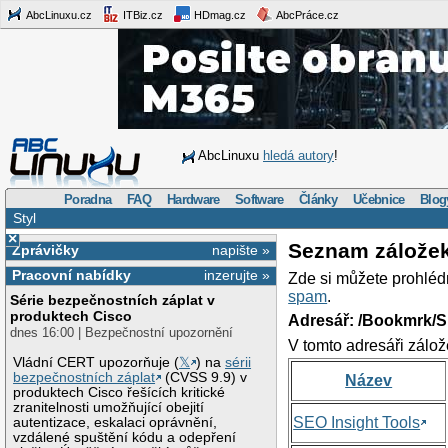
AbcLinuxu.cz
ITBiz.cz
HDmag.cz
AbcPráce.cz
AbcLinuxu
hledá autory
!
Poradna
FAQ
Hardware
Software
Články
Učebnice
Blog
Styl
×
Seznam zálože
Zprávičky
napište »
Pracovní nabídky
inzerujte »
Zde si můžete prohléd
spam
.
Série bezpečnostních záplat v
produktech Cisco
Adresář: /Bookmrk/S
dnes 16:00 | Bezpečnostní upozornění
V tomto adresáři zálož
Vládní CERT upozorňuje (
𝕏
) na
sérii
bezpečnostních záplat
(CVSS 9.9) v
Název
produktech Cisco řešících kritické
zranitelnosti umožňující obejití
SEO Insight Tools
autentizace, eskalaci oprávnění,
vzdálené spuštění kódu a odepření