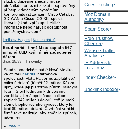
služby. Úspěšné zneužití může
Guest Posting
útočníkům umožnit získat neoprávněný
přístup k dotčeným systémům,
Moz Domain
kompromitovat zařízení Cisco Catalyst
SD-WAN a Cisco IOS XE, spustit
Authority
libovolný kód, zpřístupnit citlivé
informace nebo narušit dostupnost
Spam Score
postižených systémů.
Free Trustflow
Ladislav Hagara
|
Komentářů: 0
Checker
Soud nařídil firmě Meta zaplatit 567
Website Traffic
milionů USD kvůli újmě způsobené
Analysis
dětem
dnes 15:33 | IT novinky
IP Address to
Location
Soud v americkém státě Nové Mexiko
ve čtvrtek
nařídil
internetové
Index Checker
společnosti Meta Platforms zaplatit 567
milionů dolarů (téměř 12 miliard Kč) za
újmy, které její platformy působí mladým
Backlink Indexer
lidem. S přihlédnutím k dřívějšímu
verdiktu tak má společnost celkem
zaplatit 942 milionů dolarů, což je malý
zlomek jejího ročního výnosu, který loni
činil 60 miliard dolarů. Čtvrteční verdikt
firmě také nařizuje, aby změnila způsob,
jakým její
…
více »