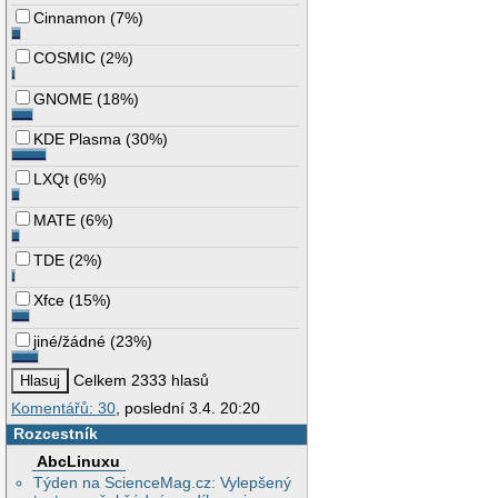
Cinnamon
(
7%
)
COSMIC
(
2%
)
GNOME
(
18%
)
KDE Plasma
(
30%
)
LXQt
(
6%
)
MATE
(
6%
)
TDE
(
2%
)
Xfce
(
15%
)
jiné/žádné
(
23%
)
Celkem 2333 hlasů
Komentářů: 30
, poslední 3.4. 20:20
Rozcestník
AbcLinuxu
Týden na ScienceMag.cz: Vylepšený