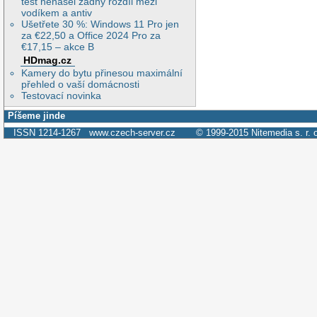
test nenašel žádný rozdíl mezi
vodíkem a antiv
Ušetřete 30 %: Windows 11 Pro jen
za €22,50 a Office 2024 Pro za
€17,15 – akce B
HDmag.cz
Kamery do bytu přinesou maximální
přehled o vaší domácnosti
Testovací novinka
Píšeme jinde
ISSN 1214-1267
www.czech-server.cz
© 1999-2015
Nitemedia s. r. 