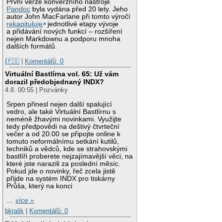
První verze konverzního nástroje
Pandoc
byla vydána před 20 lety. Jeho
autor John MacFarlane při tomto výročí
rekapituluje
jednotlivé etapy vývoje
a přidávání nových funkcí – rozšíření
nejen Markdownu a podporu mnoha
dalších formátů.
|🇵🇸
|
Komentářů: 0
Virtuální Bastlírna vol. 65: Už vám
dorazil předobjednaný INDX?
4.8. 00:55 | Pozvánky
Srpen přinesl nejen další spalující
vedro, ale také Virtuální Bastlírnu s
neméně žhavými novinkami. Využijte
tedy předpovědi na deštivý čtvrteční
večer a od 20:00 se připojte online k
tomuto neformálnímu setkání kutilů,
techniků a vědců, kde se strahovskými
bastlíři proberete nejzajímavější věci, na
které jste narazili za poslední měsíc.
Pokud jde o novinky, řeč zcela jistě
přijde na systém INDX pro tiskárny
Průša, který na konci
…
více »
bkralik
|
Komentářů: 0