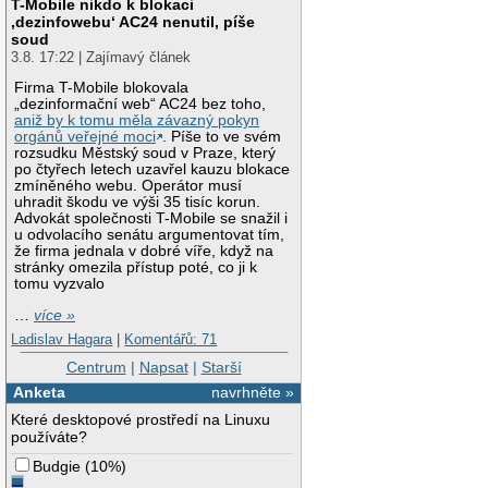
T-Mobile nikdo k blokaci
‚dezinfowebu‘ AC24 nenutil, píše
soud
3.8. 17:22 | Zajímavý článek
Firma T-Mobile blokovala
„dezinformační web“ AC24 bez toho,
aniž by k tomu měla závazný pokyn
orgánů veřejné moci
. Píše to ve svém
rozsudku Městský soud v Praze, který
po čtyřech letech uzavřel kauzu blokace
zmíněného webu. Operátor musí
uhradit škodu ve výši 35 tisíc korun.
Advokát společnosti T-Mobile se snažil i
u odvolacího senátu argumentovat tím,
že firma jednala v dobré víře, když na
stránky omezila přístup poté, co ji k
tomu vyzvalo
…
více »
Ladislav Hagara
|
Komentářů: 71
Centrum
|
Napsat
|
Starší
Anketa
navrhněte »
Které desktopové prostředí na Linuxu
používáte?
Budgie
(
10%
)