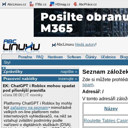
AbcLinuxu.cz
ITBiz.cz
HDmag.cz
AbcPráce.cz
AbcLinuxu
hledá autory
!
Poradna
FAQ
Hardware
Software
Články
Učebnice
Blog
Styl
×
Seznam zálože
Zprávičky
napište »
Pracovní nabídky
inzerujte »
Zde si můžete prohléd
spam
.
EK: ChatGPT i Roblox mohou spadat
pod přísnější pravidla
Adresář: /
včera 08:00 | IT novinky
V tomto adresáři zálož
Platformy ChatGPT i Roblox by mohly
být
zařazeny na seznam
mimořádně
Název
velkých on-line platforem nebo
internetových vyhledávačů, na něž se
vztahují zvláštní podmínky podle
Roulette Tables Casi
nařízení o digitálních službách (DSA).