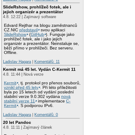
SlideRshow, prohlížeč fotek, ale i
jejich organizér a prezentátor
4.8. 12:22 | Zajímavý software
Edvard Rejthar na blogu zaměstnanců
CZ.NIC
představil
svou aplikaci
SlideRshow
(
GitHub
). Funguje jako
prohlížeč fotek, ale i jako jejich
organizér a prezentátor. Neinstaluje se,
běží přímo v prohlížeči. Bez serveru.
Offline.
Ladislav Hagara
|
Komentářů: 11
Kermit má 45 let. Vydán C-Kermit 11
4.8. 11:44 | Nová verze
Kermit
, tj. protokol pro přenos souborů,
vznikl před 45 lety
. Při této příležitosti
byla po 15 letech od vydání poslední
stabilní verze 9.0.302 vydána
nová
stabilní verze 11
implementace
C-
Kermit
. S podporou IPv6.
Ladislav Hagara
|
Komentářů: 0
20 let Pandoc
4.8. 11:11 | Zajímavý článek