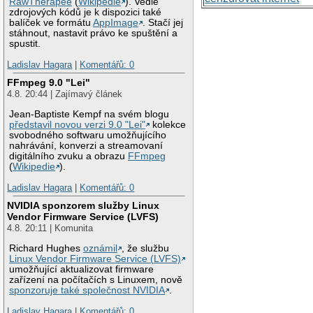
RawTherapee
(
Wikipedie
). Vedle
zdrojových kódů je k dispozici také
balíček ve formátu
AppImage
. Stačí jej
stáhnout, nastavit právo ke spuštění a
spustit.
Ladislav Hagara
|
Komentářů: 0
FFmpeg 9.0 "Lei"
4.8. 20:44 | Zajímavý článek
Jean-Baptiste Kempf na svém blogu
představil novou verzi 9.0 "Lei"
kolekce
svobodného softwaru umožňujícího
nahrávání, konverzi a streamovaní
digitálního zvuku a obrazu
FFmpeg
(
Wikipedie
).
Ladislav Hagara
|
Komentářů: 0
NVIDIA sponzorem služby Linux
Vendor Firmware Service (LVFS)
4.8. 20:11 | Komunita
Richard Hughes
oznámil
, že službu
Linux Vendor Firmware Service (LVFS)
umožňující aktualizovat firmware
zařízení na počítačích s Linuxem, nově
sponzoruje také společnost NVIDIA
.
Ladislav Hagara
|
Komentářů: 0