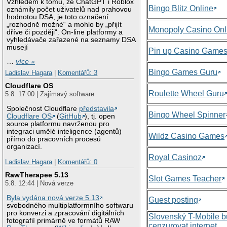
Vzhledem k tomu, že ChatGPT i Roblox
Bingo Blitz Online
oznámily počet uživatelů nad prahovou
hodnotou DSA, je toto označení
„rozhodně možné“ a mohlo by „přijít
Monopoly Casino Onl
dříve či později“. On-line platformy a
vyhledávače zařazené na seznamy DSA
musejí
Pin up Casino Game
…
více »
Bingo Games Guru
Ladislav Hagara
|
Komentářů: 3
Cloudflare OS
Roulette Wheel Guru
5.8. 17:00 | Zajímavý software
Společnost Cloudflare
představila
Bingo Wheel Spinner
Cloudflare OS
(
GitHub
), tj. open
source platformu navrženou pro
integraci umělé inteligence (agentů)
Wildz Casino Games
přímo do pracovních procesů
organizací.
Royal Casinoz
Ladislav Hagara
|
Komentářů: 0
RawTherapee 5.13
Slot Games Teacher
5.8. 12:44 | Nová verze
Byla vydána nová verze 5.13
Guest posting
svobodného multiplatformního softwaru
pro konverzi a zpracování digitálních
Slovenský T-Mobile 
fotografií primárně ve formátů RAW
cenzurovat internet