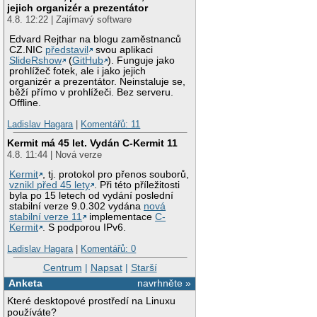
jejich organizér a prezentátor
4.8. 12:22 | Zajímavý software
Edvard Rejthar na blogu zaměstnanců
CZ.NIC
představil
svou aplikaci
SlideRshow
(
GitHub
). Funguje jako
prohlížeč fotek, ale i jako jejich
organizér a prezentátor. Neinstaluje se,
běží přímo v prohlížeči. Bez serveru.
Offline.
Ladislav Hagara
|
Komentářů: 11
Kermit má 45 let. Vydán C-Kermit 11
4.8. 11:44 | Nová verze
Kermit
, tj. protokol pro přenos souborů,
vznikl před 45 lety
. Při této příležitosti
byla po 15 letech od vydání poslední
stabilní verze 9.0.302 vydána
nová
stabilní verze 11
implementace
C-
Kermit
. S podporou IPv6.
Ladislav Hagara
|
Komentářů: 0
Centrum
|
Napsat
|
Starší
Anketa
navrhněte »
Které desktopové prostředí na Linuxu
používáte?