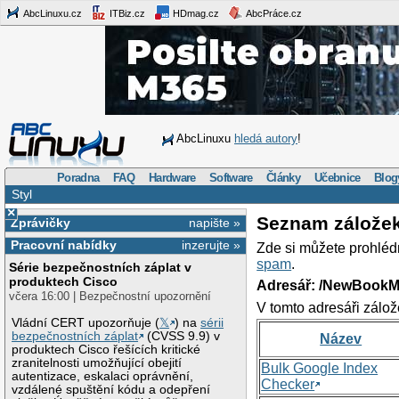
AbcLinuxu.cz
ITBiz.cz
HDmag.cz
AbcPráce.cz
AbcLinuxu
hledá autory
!
Poradna
FAQ
Hardware
Software
Články
Učebnice
Blog
Styl
×
Seznam zálože
Zprávičky
napište »
Pracovní nabídky
inzerujte »
Zde si můžete prohléd
spam
.
Série bezpečnostních záplat v
produktech Cisco
Adresář: /NewBookM
včera 16:00 | Bezpečnostní upozornění
V tomto adresáři zálož
Vládní CERT upozorňuje (
𝕏
) na
sérii
bezpečnostních záplat
(CVSS 9.9) v
Název
produktech Cisco řešících kritické
zranitelnosti umožňující obejití
Bulk Google Index
autentizace, eskalaci oprávnění,
Checker
vzdálené spuštění kódu a odepření