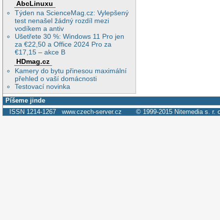
AbcLinuxu
Týden na ScienceMag.cz: Vylepšený
test nenašel žádný rozdíl mezi
vodíkem a antiv
Ušetřete 30 %: Windows 11 Pro jen
za €22,50 a Office 2024 Pro za
€17,15 – akce B
HDmag.cz
Kamery do bytu přinesou maximální
přehled o vaší domácnosti
Testovací novinka
Píšeme jinde
ISSN 1214-1267
www.czech-server.cz
© 1999-2015
Nitemedia s. r. 