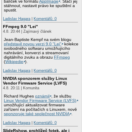
balíček ve formátu
AppImage
. Stačí jej
stáhnout, nastavit právo ke spuštění a
spustit.
Ladislav Hagara
|
Komentářů: 0
FFmpeg 9.0 "Lei"
4.8. 20:44 | Zajímavý článek
Jean-Baptiste Kempf na svém blogu
představil novou verzi 9.0 "Lei"
kolekce
svobodného softwaru umožňujícího
nahrávání, konverzi a streamovaní
digitálního zvuku a obrazu
FFmpeg
(
Wikipedie
).
Ladislav Hagara
|
Komentářů: 0
NVIDIA sponzorem služby Linux
Vendor Firmware Service (LVFS)
4.8. 20:11 | Komunita
Richard Hughes
oznámil
, že službu
Linux Vendor Firmware Service (LVFS)
umožňující aktualizovat firmware
zařízení na počítačích s Linuxem, nově
sponzoruje také společnost NVIDIA
.
Ladislav Hagara
|
Komentářů: 0
SlideRshow, prohlížeč fotek, ale i