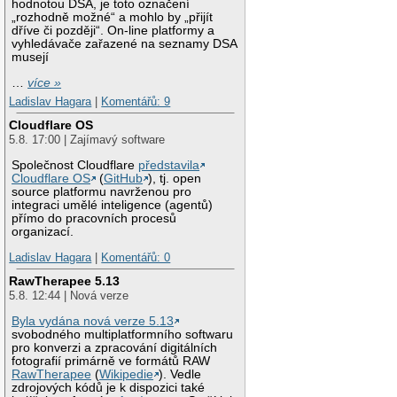
hodnotou DSA, je toto označení
„rozhodně možné“ a mohlo by „přijít
dříve či později“. On-line platformy a
vyhledávače zařazené na seznamy DSA
musejí
…
více »
Ladislav Hagara
|
Komentářů: 9
Cloudflare OS
5.8. 17:00 | Zajímavý software
Společnost Cloudflare
představila
Cloudflare OS
(
GitHub
), tj. open
source platformu navrženou pro
integraci umělé inteligence (agentů)
přímo do pracovních procesů
organizací.
Ladislav Hagara
|
Komentářů: 0
RawTherapee 5.13
5.8. 12:44 | Nová verze
Byla vydána nová verze 5.13
svobodného multiplatformního softwaru
pro konverzi a zpracování digitálních
fotografií primárně ve formátů RAW
RawTherapee
(
Wikipedie
). Vedle
zdrojových kódů je k dispozici také