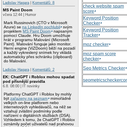
Ladislav Hagara
|
Komentářů: 8
check website spam
MS Paint Doom
score
včera 12:44 | Humor
Keyword Position
Checker
Mark Russinovich (CTO v Microsoft
Azure) se
na LinkedIn pochlubil
svým
Keyword Position
projektem
MS Paint Doom
napsaným
Tracker
pomocí Claude. Hru Doom umožňuje
hrát v programu Malování (Microsoft
moz checker
Paint). Malování funguje jako monitor.
Herní engine (ViZDoom) běží na pozadí
a každý vykreslený snímek hry vkládá
moz spam score
automaticky přes schránku (clipboard)
checker
do Malování.
Seo Metrics Checker
Ladislav Hagara
|
Komentářů: 2
EK: ChatGPT i Roblox mohou spadat
seometricscheckerc
pod přísnější pravidla
6.8. 08:00 | IT novinky
Platformy ChatGPT i Roblox by mohly
být
zařazeny na seznam
mimořádně
velkých on-line platforem nebo
internetových vyhledávačů, na něž se
vztahují zvláštní podmínky podle
nařízení o digitálních službách (DSA).
Vzhledem k tomu, že ChatGPT i Roblox
oznámily počet uživatelů nad prahovou