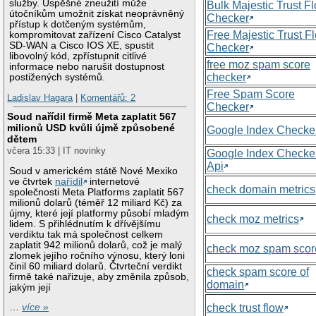
služby. Úspěšné zneužití může
Bulk Majestic Trust F
útočníkům umožnit získat neoprávněný
Checker
přístup k dotčeným systémům,
Free Majestic Trust F
kompromitovat zařízení Cisco Catalyst
SD-WAN a Cisco IOS XE, spustit
Checker
libovolný kód, zpřístupnit citlivé
free moz spam score
informace nebo narušit dostupnost
checker
postižených systémů.
Free Spam Score
Ladislav Hagara
|
Komentářů: 2
Checker
Soud nařídil firmě Meta zaplatit 567
milionů USD kvůli újmě způsobené
Google Index Checke
dětem
včera 15:33 | IT novinky
Google Index Checke
Api
Soud v americkém státě Nové Mexiko
ve čtvrtek
nařídil
internetové
check domain metrics
společnosti Meta Platforms zaplatit 567
milionů dolarů (téměř 12 miliard Kč) za
újmy, které její platformy působí mladým
check moz metrics
lidem. S přihlédnutím k dřívějšímu
verdiktu tak má společnost celkem
zaplatit 942 milionů dolarů, což je malý
check moz spam scor
zlomek jejího ročního výnosu, který loni
činil 60 miliard dolarů. Čtvrteční verdikt
check spam score of
firmě také nařizuje, aby změnila způsob,
domain
jakým její
check trust flow
…
více »