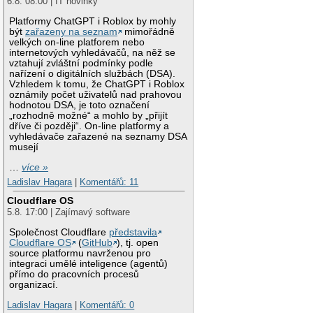
6.8. 08:00 | IT novinky
Platformy ChatGPT i Roblox by mohly
být
zařazeny na seznam
mimořádně
velkých on-line platforem nebo
internetových vyhledávačů, na něž se
vztahují zvláštní podmínky podle
nařízení o digitálních službách (DSA).
Vzhledem k tomu, že ChatGPT i Roblox
oznámily počet uživatelů nad prahovou
hodnotou DSA, je toto označení
„rozhodně možné“ a mohlo by „přijít
dříve či později“. On-line platformy a
vyhledávače zařazené na seznamy DSA
musejí
…
více »
Ladislav Hagara
|
Komentářů: 11
Cloudflare OS
5.8. 17:00 | Zajímavý software
Společnost Cloudflare
představila
Cloudflare OS
(
GitHub
), tj. open
source platformu navrženou pro
integraci umělé inteligence (agentů)
přímo do pracovních procesů
organizací.
Ladislav Hagara
|
Komentářů: 0