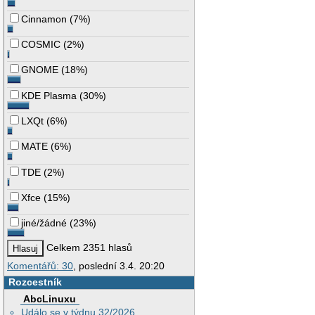
Cinnamon
(
7%
)
COSMIC
(
2%
)
GNOME
(
18%
)
KDE Plasma
(
30%
)
LXQt
(
6%
)
MATE
(
6%
)
TDE
(
2%
)
Xfce
(
15%
)
jiné/žádné
(
23%
)
Celkem 2351 hlasů
Komentářů: 30
, poslední 3.4. 20:20
Rozcestník
AbcLinuxu
Událo se v týdnu 32/2026