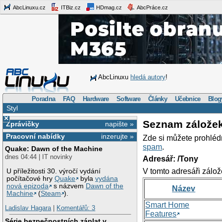
AbcLinuxu.cz
ITBiz.cz
HDmag.cz
AbcPráce.cz
AbcLinuxu
hledá autory
!
Poradna
FAQ
Hardware
Software
Články
Učebnice
Blog
Styl
×
Seznam zálože
Zprávičky
napište »
Pracovní nabídky
inzerujte »
Zde si můžete prohléd
spam
.
Quake: Dawn of the Machine
dnes 04:44 | IT novinky
Adresář: /Tony
V tomto adresáři zálož
U příležitosti 30. výročí vydání
počítačové hry
Quake
byla
vydána
nová epizoda
s názvem
Dawn of the
Název
Machine
(
Steam
).
Smart Home
Ladislav Hagara
|
Komentářů: 3
Features
Série bezpečnostních záplat v