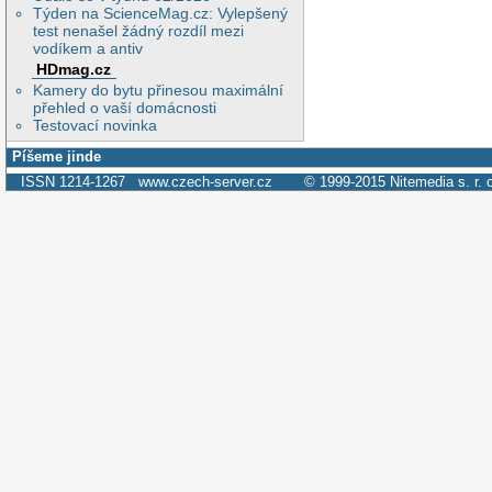
Týden na ScienceMag.cz: Vylepšený
test nenašel žádný rozdíl mezi
vodíkem a antiv
HDmag.cz
Kamery do bytu přinesou maximální
přehled o vaší domácnosti
Testovací novinka
Píšeme jinde
ISSN 1214-1267
www.czech-server.cz
© 1999-2015
Nitemedia s. r. 