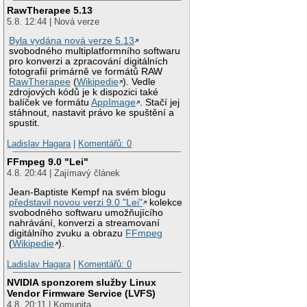
RawTherapee 5.13
5.8. 12:44 | Nová verze
Byla vydána nová verze 5.13
svobodného multiplatformního softwaru
pro konverzi a zpracování digitálních
fotografií primárně ve formátů RAW
RawTherapee
(
Wikipedie
). Vedle
zdrojových kódů je k dispozici také
balíček ve formátu
AppImage
. Stačí jej
stáhnout, nastavit právo ke spuštění a
spustit.
Ladislav Hagara
|
Komentářů: 0
FFmpeg 9.0 "Lei"
4.8. 20:44 | Zajímavý článek
Jean-Baptiste Kempf na svém blogu
představil novou verzi 9.0 "Lei"
kolekce
svobodného softwaru umožňujícího
nahrávání, konverzi a streamovaní
digitálního zvuku a obrazu
FFmpeg
(
Wikipedie
).
Ladislav Hagara
|
Komentářů: 0
NVIDIA sponzorem služby Linux
Vendor Firmware Service (LVFS)
4.8. 20:11 | Komunita