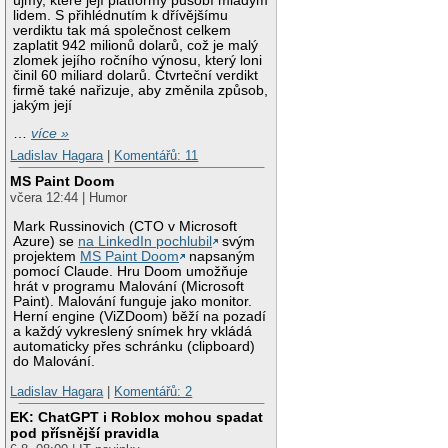
újmy, které její platformy působí mladým
lidem. S přihlédnutím k dřívějšímu
verdiktu tak má společnost celkem
zaplatit 942 milionů dolarů, což je malý
zlomek jejího ročního výnosu, který loni
činil 60 miliard dolarů. Čtvrteční verdikt
firmě také nařizuje, aby změnila způsob,
jakým její
…
více »
Ladislav Hagara
|
Komentářů: 11
MS Paint Doom
včera 12:44 | Humor
Mark Russinovich (CTO v Microsoft
Azure) se
na LinkedIn pochlubil
svým
projektem
MS Paint Doom
napsaným
pomocí Claude. Hru Doom umožňuje
hrát v programu Malování (Microsoft
Paint). Malování funguje jako monitor.
Herní engine (ViZDoom) běží na pozadí
a každý vykreslený snímek hry vkládá
automaticky přes schránku (clipboard)
do Malování.
Ladislav Hagara
|
Komentářů: 2
EK: ChatGPT i Roblox mohou spadat
pod přísnější pravidla