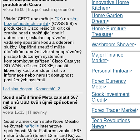
Innovative Home
produktech Cisco
Kitchen
včera 16:00 | Bezpečnostní upozornění
Home Garden
Vládní CERT upozorňuje (
𝕏
) na
sérii
Dream
bezpečnostních záplat
(CVSS 9.9) v
produktech Cisco řešících kritické
Home Furniture
zranitelnosti umožňující obejití
Treasure
autentizace, eskalaci oprávnění,
vzdálené spuštění kódu a odepření
Washroom Shower
služby. Úspěšné zneužití může
útočníkům umožnit získat neoprávněný
Major Finance
přístup k dotčeným systémům,
Market
kompromitovat zařízení Cisco Catalyst
SD-WAN a Cisco IOS XE, spustit
libovolný kód, zpřístupnit citlivé
Personal Finloan
informace nebo narušit dostupnost
postižených systémů.
Forex Currency
Meter
Ladislav Hagara
|
Komentářů: 2
Stock Investment
Soud nařídil firmě Meta zaplatit 567
Credit
milionů USD kvůli újmě způsobené
dětem
Forex Trader Market
včera 15:33 | IT novinky
Tech Revolutions
Soud v americkém státě Nové Mexiko
News
ve čtvrtek
nařídil
internetové
společnosti Meta Platforms zaplatit 567
milionů dolarů (téměř 12 miliard Kč) za