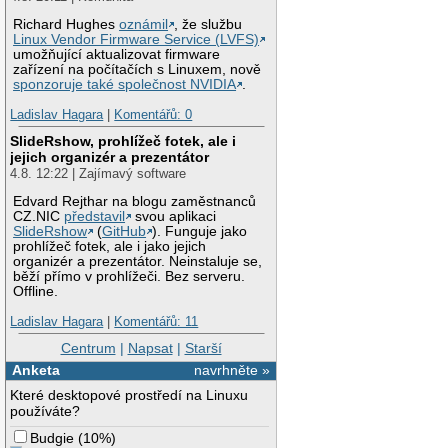
Richard Hughes
oznámil
, že službu
Linux Vendor Firmware Service (LVFS)
umožňující aktualizovat firmware
zařízení na počítačích s Linuxem, nově
sponzoruje také společnost NVIDIA
.
Ladislav Hagara
|
Komentářů: 0
SlideRshow, prohlížeč fotek, ale i
jejich organizér a prezentátor
4.8. 12:22 | Zajímavý software
Edvard Rejthar na blogu zaměstnanců
CZ.NIC
představil
svou aplikaci
SlideRshow
(
GitHub
). Funguje jako
prohlížeč fotek, ale i jako jejich
organizér a prezentátor. Neinstaluje se,
běží přímo v prohlížeči. Bez serveru.
Offline.
Ladislav Hagara
|
Komentářů: 11
Centrum
|
Napsat
|
Starší
Anketa
navrhněte »
Které desktopové prostředí na Linuxu
používáte?
Budgie
(
10%
)