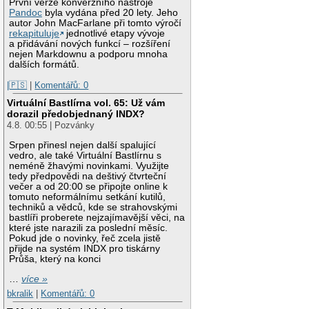
První verze konverzního nástroje
Pandoc
byla vydána před 20 lety. Jeho
autor John MacFarlane při tomto výročí
rekapituluje
jednotlivé etapy vývoje
a přidávání nových funkcí – rozšíření
nejen Markdownu a podporu mnoha
dalších formátů.
|🇵🇸
|
Komentářů: 0
Virtuální Bastlírna vol. 65: Už vám
dorazil předobjednaný INDX?
4.8. 00:55 | Pozvánky
Srpen přinesl nejen další spalující
vedro, ale také Virtuální Bastlírnu s
neméně žhavými novinkami. Využijte
tedy předpovědi na deštivý čtvrteční
večer a od 20:00 se připojte online k
tomuto neformálnímu setkání kutilů,
techniků a vědců, kde se strahovskými
bastlíři proberete nejzajímavější věci, na
které jste narazili za poslední měsíc.
Pokud jde o novinky, řeč zcela jistě
přijde na systém INDX pro tiskárny
Průša, který na konci
…
více »
bkralik
|
Komentářů: 0