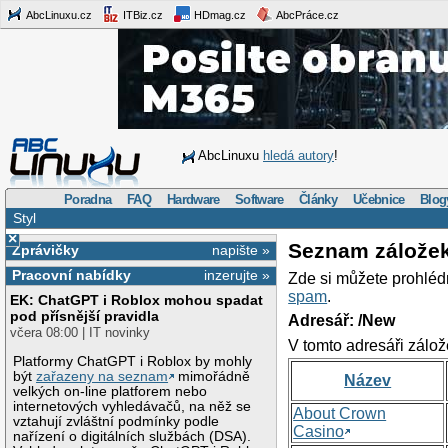
AbcLinuxu.cz
ITBiz.cz
HDmag.cz
AbcPráce.cz
AbcLinuxu
hledá autory
!
Poradna
FAQ
Hardware
Software
Články
Učebnice
Blog
Styl
×
Seznam zálože
Zprávičky
napište »
Pracovní nabídky
inzerujte »
Zde si můžete prohléd
spam
.
EK: ChatGPT i Roblox mohou spadat
pod přísnější pravidla
Adresář: /New
včera 08:00 | IT novinky
V tomto adresáři zálož
Platformy ChatGPT i Roblox by mohly
být
zařazeny na seznam
mimořádně
Název
velkých on-line platforem nebo
internetových vyhledávačů, na něž se
About Crown
vztahují zvláštní podmínky podle
Casino
nařízení o digitálních službách (DSA).