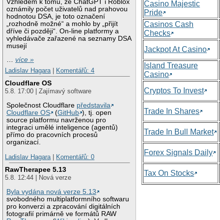
Vzhledem k tomu, že ChatGPT i Roblox
Casino Majestic
oznámily počet uživatelů nad prahovou
Pride
hodnotou DSA, je toto označení
„rozhodně možné“ a mohlo by „přijít
Casinos Cash
dříve či později“. On-line platformy a
Checks
vyhledávače zařazené na seznamy DSA
musejí
Jackpot At Casino
…
více »
Island Treasure
Ladislav Hagara
|
Komentářů: 4
Casino
Cloudflare OS
Cryptos To Invest
5.8. 17:00 | Zajímavý software
Společnost Cloudflare
představila
Trade In Shares
Cloudflare OS
(
GitHub
), tj. open
source platformu navrženou pro
integraci umělé inteligence (agentů)
Trade In Bull Market
přímo do pracovních procesů
organizací.
Forex Signals Daily
Ladislav Hagara
|
Komentářů: 0
RawTherapee 5.13
Tax On Stocks
5.8. 12:44 | Nová verze
Byla vydána nová verze 5.13
svobodného multiplatformního softwaru
pro konverzi a zpracování digitálních
fotografií primárně ve formátů RAW