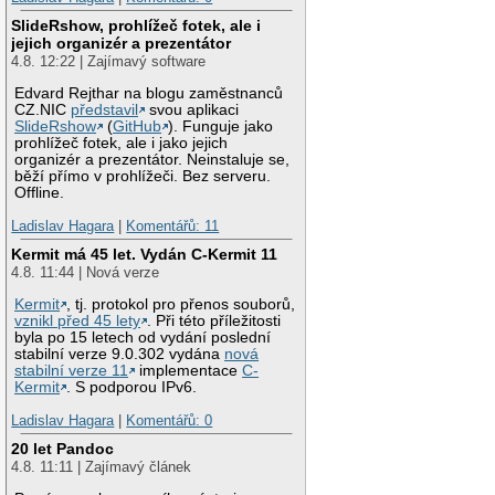
SlideRshow, prohlížeč fotek, ale i
jejich organizér a prezentátor
4.8. 12:22 | Zajímavý software
Edvard Rejthar na blogu zaměstnanců
CZ.NIC
představil
svou aplikaci
SlideRshow
(
GitHub
). Funguje jako
prohlížeč fotek, ale i jako jejich
organizér a prezentátor. Neinstaluje se,
běží přímo v prohlížeči. Bez serveru.
Offline.
Ladislav Hagara
|
Komentářů: 11
Kermit má 45 let. Vydán C-Kermit 11
4.8. 11:44 | Nová verze
Kermit
, tj. protokol pro přenos souborů,
vznikl před 45 lety
. Při této příležitosti
byla po 15 letech od vydání poslední
stabilní verze 9.0.302 vydána
nová
stabilní verze 11
implementace
C-
Kermit
. S podporou IPv6.
Ladislav Hagara
|
Komentářů: 0
20 let Pandoc
4.8. 11:11 | Zajímavý článek