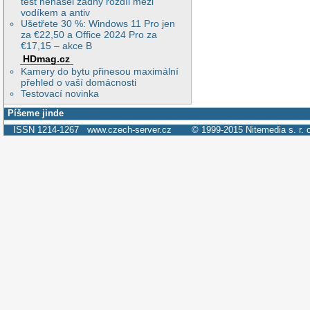
test nenašel žádný rozdíl mezi
vodíkem a antiv
Ušetřete 30 %: Windows 11 Pro jen
za €22,50 a Office 2024 Pro za
€17,15 – akce B
HDmag.cz
Kamery do bytu přinesou maximální
přehled o vaší domácnosti
Testovací novinka
Píšeme jinde
ISSN 1214-1267
www.czech-server.cz
© 1999-2015
Nitemedia s. r. 