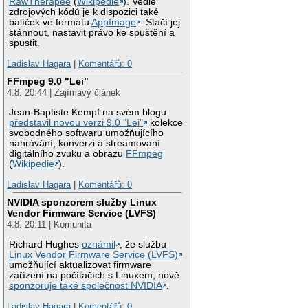
RawTherapee
(
Wikipedie
). Vedle
zdrojových kódů je k dispozici také
balíček ve formátu
AppImage
. Stačí jej
stáhnout, nastavit právo ke spuštění a
spustit.
Ladislav Hagara
|
Komentářů: 0
FFmpeg 9.0 "Lei"
4.8. 20:44 | Zajímavý článek
Jean-Baptiste Kempf na svém blogu
představil novou verzi 9.0 "Lei"
kolekce
svobodného softwaru umožňujícího
nahrávání, konverzi a streamovaní
digitálního zvuku a obrazu
FFmpeg
(
Wikipedie
).
Ladislav Hagara
|
Komentářů: 0
NVIDIA sponzorem služby Linux
Vendor Firmware Service (LVFS)
4.8. 20:11 | Komunita
Richard Hughes
oznámil
, že službu
Linux Vendor Firmware Service (LVFS)
umožňující aktualizovat firmware
zařízení na počítačích s Linuxem, nově
sponzoruje také společnost NVIDIA
.
Ladislav Hagara
|
Komentářů: 0