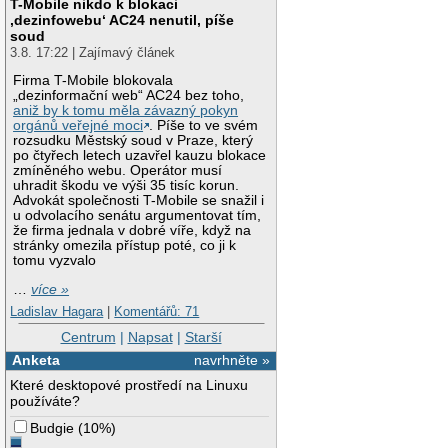
T-Mobile nikdo k blokaci
‚dezinfowebu‘ AC24 nenutil, píše
soud
3.8. 17:22 | Zajímavý článek
Firma T-Mobile blokovala
„dezinformační web“ AC24 bez toho,
aniž by k tomu měla závazný pokyn
orgánů veřejné moci
. Píše to ve svém
rozsudku Městský soud v Praze, který
po čtyřech letech uzavřel kauzu blokace
zmíněného webu. Operátor musí
uhradit škodu ve výši 35 tisíc korun.
Advokát společnosti T-Mobile se snažil i
u odvolacího senátu argumentovat tím,
že firma jednala v dobré víře, když na
stránky omezila přístup poté, co ji k
tomu vyzvalo
…
více »
Ladislav Hagara
|
Komentářů: 71
Centrum
|
Napsat
|
Starší
Anketa
navrhněte »
Které desktopové prostředí na Linuxu
používáte?
Budgie
(
10%
)