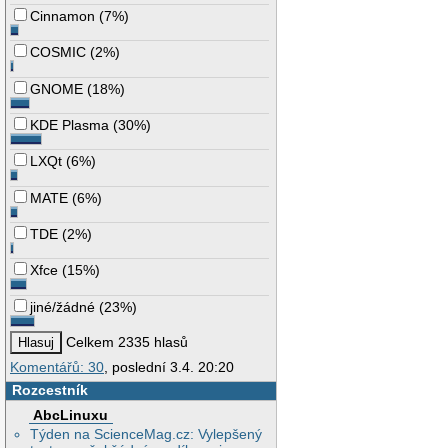
Cinnamon
(
7%
)
COSMIC
(
2%
)
GNOME
(
18%
)
KDE Plasma
(
30%
)
LXQt
(
6%
)
MATE
(
6%
)
TDE
(
2%
)
Xfce
(
15%
)
jiné/žádné
(
23%
)
Celkem 2335 hlasů
Komentářů: 30
, poslední 3.4. 20:20
Rozcestník
AbcLinuxu
Týden na ScienceMag.cz: Vylepšený