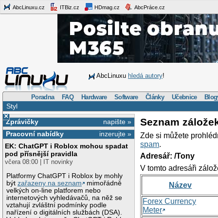
AbcLinuxu.cz
ITBiz.cz
HDmag.cz
AbcPráce.cz
AbcLinuxu
hledá autory
!
Poradna
FAQ
Hardware
Software
Články
Učebnice
Blog
Styl
×
Seznam zálože
Zprávičky
napište »
Pracovní nabídky
inzerujte »
Zde si můžete prohléd
spam
.
EK: ChatGPT i Roblox mohou spadat
pod přísnější pravidla
Adresář: /Tony
včera 08:00 | IT novinky
V tomto adresáři zálož
Platformy ChatGPT i Roblox by mohly
být
zařazeny na seznam
mimořádně
Název
velkých on-line platforem nebo
internetových vyhledávačů, na něž se
Forex Currency
vztahují zvláštní podmínky podle
Meter
nařízení o digitálních službách (DSA).