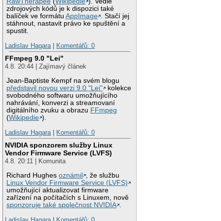
RawTherapee
(
Wikipedie
). Vedle
zdrojových kódů je k dispozici také
balíček ve formátu
AppImage
. Stačí jej
stáhnout, nastavit právo ke spuštění a
spustit.
Ladislav Hagara
|
Komentářů: 0
FFmpeg 9.0 "Lei"
4.8. 20:44 | Zajímavý článek
Jean-Baptiste Kempf na svém blogu
představil novou verzi 9.0 "Lei"
kolekce
svobodného softwaru umožňujícího
nahrávání, konverzi a streamovaní
digitálního zvuku a obrazu
FFmpeg
(
Wikipedie
).
Ladislav Hagara
|
Komentářů: 0
NVIDIA sponzorem služby Linux
Vendor Firmware Service (LVFS)
4.8. 20:11 | Komunita
Richard Hughes
oznámil
, že službu
Linux Vendor Firmware Service (LVFS)
umožňující aktualizovat firmware
zařízení na počítačích s Linuxem, nově
sponzoruje také společnost NVIDIA
.
Ladislav Hagara
|
Komentářů: 0