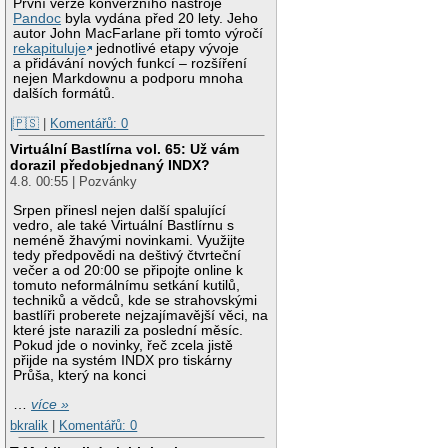
První verze konverzního nástroje
Pandoc
byla vydána před 20 lety. Jeho
autor John MacFarlane při tomto výročí
rekapituluje
jednotlivé etapy vývoje
a přidávání nových funkcí – rozšíření
nejen Markdownu a podporu mnoha
dalších formátů.
|🇵🇸
|
Komentářů: 0
Virtuální Bastlírna vol. 65: Už vám
dorazil předobjednaný INDX?
4.8. 00:55 | Pozvánky
Srpen přinesl nejen další spalující
vedro, ale také Virtuální Bastlírnu s
neméně žhavými novinkami. Využijte
tedy předpovědi na deštivý čtvrteční
večer a od 20:00 se připojte online k
tomuto neformálnímu setkání kutilů,
techniků a vědců, kde se strahovskými
bastlíři proberete nejzajímavější věci, na
které jste narazili za poslední měsíc.
Pokud jde o novinky, řeč zcela jistě
přijde na systém INDX pro tiskárny
Průša, který na konci
…
více »
bkralik
|
Komentářů: 0