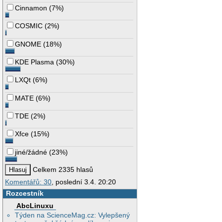
Cinnamon
(
7%
)
COSMIC
(
2%
)
GNOME
(
18%
)
KDE Plasma
(
30%
)
LXQt
(
6%
)
MATE
(
6%
)
TDE
(
2%
)
Xfce
(
15%
)
jiné/žádné
(
23%
)
Celkem 2335 hlasů
Komentářů: 30
, poslední 3.4. 20:20
Rozcestník
AbcLinuxu
Týden na ScienceMag.cz: Vylepšený