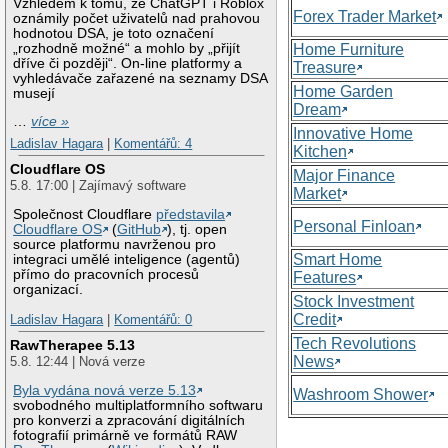
Vzhledem k tomu, že ChatGPT i Roblox
Forex Trader Market
oznámily počet uživatelů nad prahovou
hodnotou DSA, je toto označení
„rozhodně možné“ a mohlo by „přijít
Home Furniture
dříve či později“. On-line platformy a
Treasure
vyhledávače zařazené na seznamy DSA
Home Garden
musejí
Dream
…
více »
Innovative Home
Ladislav Hagara
|
Komentářů: 4
Kitchen
Cloudflare OS
Major Finance
5.8. 17:00 | Zajímavý software
Market
Společnost Cloudflare
představila
Personal Finloan
Cloudflare OS
(
GitHub
), tj. open
source platformu navrženou pro
Smart Home
integraci umělé inteligence (agentů)
přímo do pracovních procesů
Features
organizací.
Stock Investment
Credit
Ladislav Hagara
|
Komentářů: 0
Tech Revolutions
RawTherapee 5.13
News
5.8. 12:44 | Nová verze
Byla vydána nová verze 5.13
Washroom Shower
svobodného multiplatformního softwaru
pro konverzi a zpracování digitálních
fotografií primárně ve formátů RAW