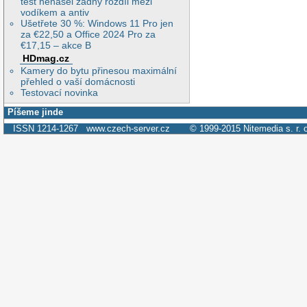
test nenašel žádný rozdíl mezi
vodíkem a antiv
Ušetřete 30 %: Windows 11 Pro jen
za €22,50 a Office 2024 Pro za
€17,15 – akce B
HDmag.cz
Kamery do bytu přinesou maximální
přehled o vaší domácnosti
Testovací novinka
Píšeme jinde
ISSN 1214-1267
www.czech-server.cz
© 1999-2015
Nitemedia s. r. 