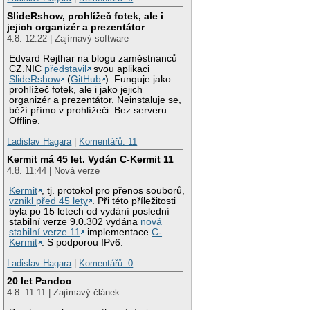
SlideRshow, prohlížeč fotek, ale i
jejich organizér a prezentátor
4.8. 12:22 | Zajímavý software
Edvard Rejthar na blogu zaměstnanců
CZ.NIC
představil
svou aplikaci
SlideRshow
(
GitHub
). Funguje jako
prohlížeč fotek, ale i jako jejich
organizér a prezentátor. Neinstaluje se,
běží přímo v prohlížeči. Bez serveru.
Offline.
Ladislav Hagara
|
Komentářů: 11
Kermit má 45 let. Vydán C-Kermit 11
4.8. 11:44 | Nová verze
Kermit
, tj. protokol pro přenos souborů,
vznikl před 45 lety
. Při této příležitosti
byla po 15 letech od vydání poslední
stabilní verze 9.0.302 vydána
nová
stabilní verze 11
implementace
C-
Kermit
. S podporou IPv6.
Ladislav Hagara
|
Komentářů: 0
20 let Pandoc
4.8. 11:11 | Zajímavý článek