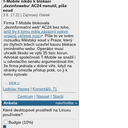
T-Mobile nikdo k blokaci
‚dezinfowebu‘ AC24 nenutil, píše
soud
3.8. 17:22 | Zajímavý článek
Firma T-Mobile blokovala
„dezinformační web“ AC24 bez toho,
aniž by k tomu měla závazný pokyn
orgánů veřejné moci
. Píše to ve svém
rozsudku Městský soud v Praze, který
po čtyřech letech uzavřel kauzu blokace
zmíněného webu. Operátor musí
uhradit škodu ve výši 35 tisíc korun.
Advokát společnosti T-Mobile se snažil i
u odvolacího senátu argumentovat tím,
že firma jednala v dobré víře, když na
stránky omezila přístup poté, co ji k
tomu vyzvalo
…
více »
Ladislav Hagara
|
Komentářů: 71
Centrum
|
Napsat
|
Starší
Anketa
navrhněte »
Které desktopové prostředí na Linuxu
používáte?
Budgie
(
10%
)