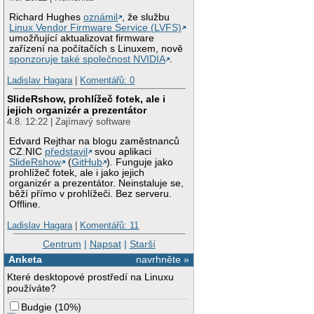
Richard Hughes
oznámil
, že službu
Linux Vendor Firmware Service (LVFS)
umožňující aktualizovat firmware
zařízení na počítačích s Linuxem, nově
sponzoruje také společnost NVIDIA
.
Ladislav Hagara
|
Komentářů: 0
SlideRshow, prohlížeč fotek, ale i
jejich organizér a prezentátor
4.8. 12:22 | Zajímavý software
Edvard Rejthar na blogu zaměstnanců
CZ.NIC
představil
svou aplikaci
SlideRshow
(
GitHub
). Funguje jako
prohlížeč fotek, ale i jako jejich
organizér a prezentátor. Neinstaluje se,
běží přímo v prohlížeči. Bez serveru.
Offline.
Ladislav Hagara
|
Komentářů: 11
Centrum
|
Napsat
|
Starší
Anketa
navrhněte »
Které desktopové prostředí na Linuxu
používáte?
Budgie
(
10%
)