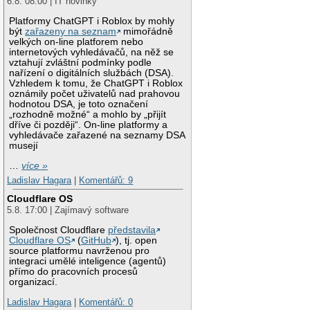
6.8. 08:00 | IT novinky
Platformy ChatGPT i Roblox by mohly
být
zařazeny na seznam
mimořádně
velkých on-line platforem nebo
internetových vyhledávačů, na něž se
vztahují zvláštní podmínky podle
nařízení o digitálních službách (DSA).
Vzhledem k tomu, že ChatGPT i Roblox
oznámily počet uživatelů nad prahovou
hodnotou DSA, je toto označení
„rozhodně možné“ a mohlo by „přijít
dříve či později“. On-line platformy a
vyhledávače zařazené na seznamy DSA
musejí
…
více »
Ladislav Hagara
|
Komentářů: 9
Cloudflare OS
5.8. 17:00 | Zajímavý software
Společnost Cloudflare
představila
Cloudflare OS
(
GitHub
), tj. open
source platformu navrženou pro
integraci umělé inteligence (agentů)
přímo do pracovních procesů
organizací.
Ladislav Hagara
|
Komentářů: 0