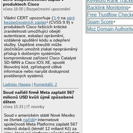
Keyword Rank Tracke
produktech Cisco
Backlink Monitoring
včera 16:00 | Bezpečnostní upozornění
Free Trustflow Check
Vládní CERT upozorňuje (
𝕏
) na
sérii
Spam Score
bezpečnostních záplat
(CVSS 9.9) v
produktech Cisco řešících kritické
Moz Domain Authorit
zranitelnosti umožňující obejití
autentizace, eskalaci oprávnění,
vzdálené spuštění kódu a odepření
služby. Úspěšné zneužití může
útočníkům umožnit získat neoprávněný
přístup k dotčeným systémům,
kompromitovat zařízení Cisco Catalyst
SD-WAN a Cisco IOS XE, spustit
libovolný kód, zpřístupnit citlivé
informace nebo narušit dostupnost
postižených systémů.
Ladislav Hagara
|
Komentářů: 2
Soud nařídil firmě Meta zaplatit 567
milionů USD kvůli újmě způsobené
dětem
včera 15:33 | IT novinky
Soud v americkém státě Nové Mexiko
ve čtvrtek
nařídil
internetové
společnosti Meta Platforms zaplatit 567
milionů dolarů (téměř 12 miliard Kč) za