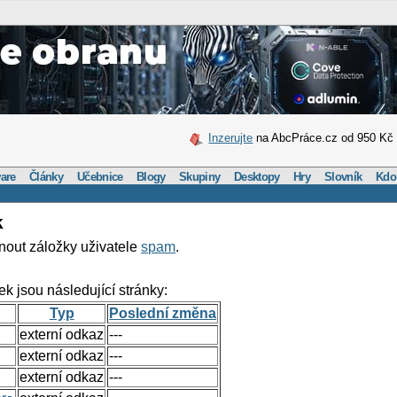
Inzerujte
na AbcPráce.cz od 950 Kč
are
Články
Učebnice
Blogy
Skupiny
Desktopy
Hry
Slovník
Kdo
k
nout záložky uživatele
spam
.
ek jsou následující stránky:
Typ
Poslední změna
externí odkaz
---
externí odkaz
---
externí odkaz
---