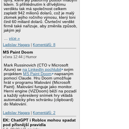
újmy, které její platformy působí mladým
lidem. S přihlédnutím k dřívějšímu
verdiktu tak má společnost celkem
zaplatit 942 milionů dolarů, což je malý
zlomek jejího ročního výnosu, který loni
činil 60 miliard dolarů. Čtvrteční verdikt
firmě také nařizuje, aby změnila způsob,
jakým její
…
více »
Ladislav Hagara
|
Komentářů: 8
MS Paint Doom
včera 12:44 | Humor
Mark Russinovich (CTO v Microsoft
Azure) se
na LinkedIn pochlubil
svým
projektem
MS Paint Doom
napsaným
pomocí Claude. Hru Doom umožňuje
hrát v programu Malování (Microsoft
Paint). Malování funguje jako monitor.
Herní engine (ViZDoom) běží na pozadí
a každý vykreslený snímek hry vkládá
automaticky přes schránku (clipboard)
do Malování.
Ladislav Hagara
|
Komentářů: 2
EK: ChatGPT i Roblox mohou spadat
pod přísnější pravidla