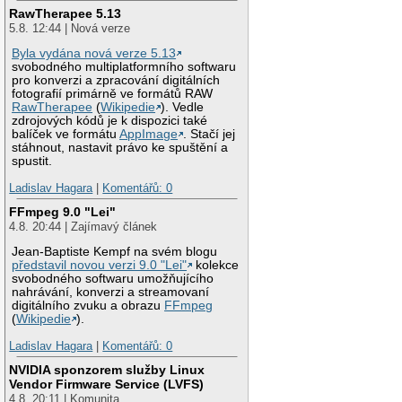
RawTherapee 5.13
5.8. 12:44 | Nová verze
Byla vydána nová verze 5.13
svobodného multiplatformního softwaru
pro konverzi a zpracování digitálních
fotografií primárně ve formátů RAW
RawTherapee
(
Wikipedie
). Vedle
zdrojových kódů je k dispozici také
balíček ve formátu
AppImage
. Stačí jej
stáhnout, nastavit právo ke spuštění a
spustit.
Ladislav Hagara
|
Komentářů: 0
FFmpeg 9.0 "Lei"
4.8. 20:44 | Zajímavý článek
Jean-Baptiste Kempf na svém blogu
představil novou verzi 9.0 "Lei"
kolekce
svobodného softwaru umožňujícího
nahrávání, konverzi a streamovaní
digitálního zvuku a obrazu
FFmpeg
(
Wikipedie
).
Ladislav Hagara
|
Komentářů: 0
NVIDIA sponzorem služby Linux
Vendor Firmware Service (LVFS)
4.8. 20:11 | Komunita