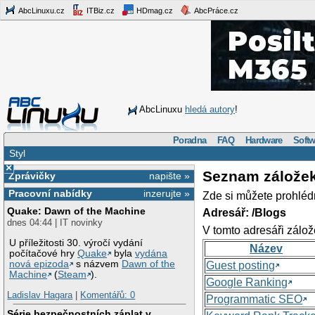
AbcLinuxu.cz
ITBiz.cz
HDmag.cz
AbcPráce.cz
AbcLinuxu
hledá autory
!
Poradna
FAQ
Hardware
Softw
Styl
×
Seznam zálože
Zprávičky
napište »
Pracovní nabídky
inzerujte »
Zde si můžete prohléd
Quake: Dawn of the Machine
Adresář: /Blogs
dnes 04:44 | IT novinky
V tomto adresáři zálož
U příležitosti 30. výročí vydání
Název
počítačové hry
Quake
byla
vydána
nová epizoda
s názvem
Dawn of the
Guest posting
Machine
(
Steam
).
Google Ranking
Ladislav Hagara
|
Komentářů: 0
Programmatic SEO
Série bezpečnostních záplat v