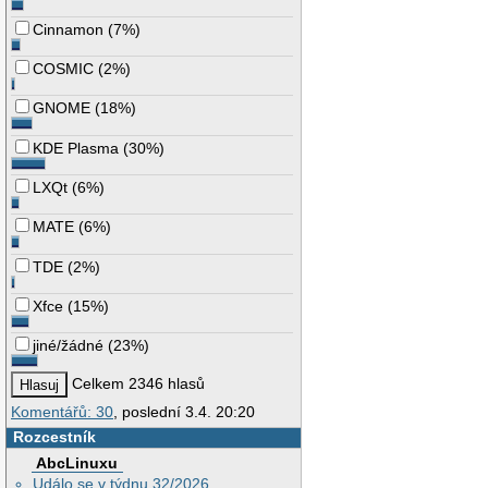
Cinnamon
(
7%
)
COSMIC
(
2%
)
GNOME
(
18%
)
KDE Plasma
(
30%
)
LXQt
(
6%
)
MATE
(
6%
)
TDE
(
2%
)
Xfce
(
15%
)
jiné/žádné
(
23%
)
Celkem 2346 hlasů
Komentářů: 30
, poslední 3.4. 20:20
Rozcestník
AbcLinuxu
Událo se v týdnu 32/2026