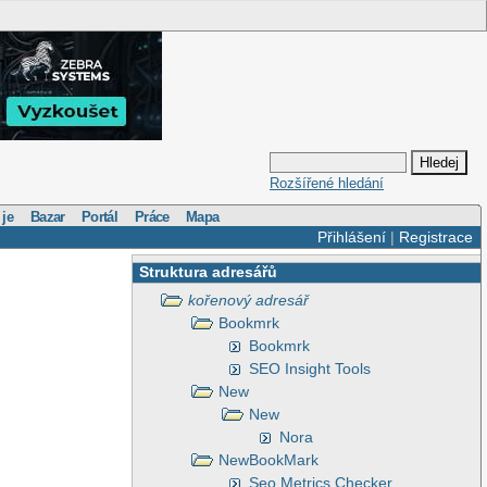
Rozšířené hledání
 je
Bazar
Portál
Práce
Mapa
Přihlášení
|
Registrace
Struktura adresářů
kořenový adresář
Bookmrk
Bookmrk
SEO Insight Tools
New
New
Nora
NewBookMark
Seo Metrics Checker