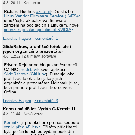
4.8. 20:11 | Komunita
Richard Hughes
oznámil
, že službu
Linux Vendor Firmware Service (LVFS)
umožňující aktualizovat firmware
zařízení na počítačích s Linuxem, nově
sponzoruje také společnost NVIDIA
.
Ladislav Hagara
|
Komentářů: 1
SlideRshow, prohlížeč fotek, ale i
jejich organizér a prezentátor
4.8. 12:22 | Zajímavý software
Edvard Rejthar na blogu zaměstnanců
CZ.NIC
představil
svou aplikaci
SlideRshow
(
GitHub
). Funguje jako
prohlížeč fotek, ale i jako jejich
organizér a prezentátor. Neinstaluje se,
běží přímo v prohlížeči. Bez serveru.
Offline.
Ladislav Hagara
|
Komentářů: 3
Kermit má 45 let. Vydán C-Kermit 11
4.8. 11:44 | Nová verze
Kermit
, tj. protokol pro přenos souborů,
vznikl před 45 lety
. Při této příležitosti
byla po 15 letech od vydání poslední