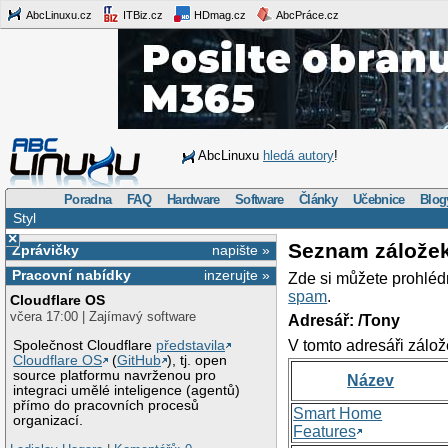
AbcLinuxu.cz
ITBiz.cz
HDmag.cz
AbcPráce.cz
AbcLinuxu
hledá autory
!
Poradna
FAQ
Hardware
Software
Články
Učebnice
Blog
Styl
×
Seznam zálože
Zprávičky
napište »
Pracovní nabídky
inzerujte »
Zde si můžete prohléd
spam
.
Cloudflare OS
včera 17:00 | Zajímavý software
Adresář: /Tony
V tomto adresáři zálož
Společnost Cloudflare
představila
Cloudflare OS
(
GitHub
), tj. open
source platformu navrženou pro
Název
integraci umělé inteligence (agentů)
přímo do pracovních procesů
Smart Home
organizací.
Features