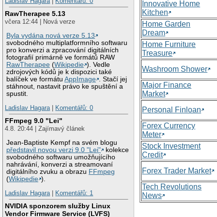
Ladislav Hagara
|
Komentářů: 0
Innovative Home
Kitchen
RawTherapee 5.13
včera 12:44 | Nová verze
Home Garden
Dream
Byla vydána nová verze 5.13
svobodného multiplatformního softwaru
Home Furniture
pro konverzi a zpracování digitálních
Treasure
fotografií primárně ve formátů RAW
RawTherapee
(
Wikipedie
). Vedle
Washroom Shower
zdrojových kódů je k dispozici také
balíček ve formátu
AppImage
. Stačí jej
Major Finance
stáhnout, nastavit právo ke spuštění a
Market
spustit.
Ladislav Hagara
|
Komentářů: 0
Personal Finloan
FFmpeg 9.0 "Lei"
Forex Currency
4.8. 20:44 | Zajímavý článek
Meter
Jean-Baptiste Kempf na svém blogu
Stock Investment
představil novou verzi 9.0 "Lei"
kolekce
Credit
svobodného softwaru umožňujícího
nahrávání, konverzi a streamovaní
Forex Trader Market
digitálního zvuku a obrazu
FFmpeg
(
Wikipedie
).
Tech Revolutions
Ladislav Hagara
|
Komentářů: 1
News
NVIDIA sponzorem služby Linux
Vendor Firmware Service (LVFS)