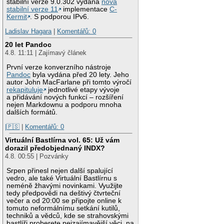
stabilní verze 9.0.302 vydána
nová
stabilní verze 11
implementace
C-
Kermit
. S podporou IPv6.
Ladislav Hagara
|
Komentářů: 0
20 let Pandoc
4.8. 11:11 | Zajímavý článek
První verze konverzního nástroje
Pandoc
byla vydána před 20 lety. Jeho
autor John MacFarlane při tomto výročí
rekapituluje
jednotlivé etapy vývoje
a přidávání nových funkcí – rozšíření
nejen Markdownu a podporu mnoha
dalších formátů.
|🇵🇸
|
Komentářů: 0
Virtuální Bastlírna vol. 65: Už vám
dorazil předobjednaný INDX?
4.8. 00:55 | Pozvánky
Srpen přinesl nejen další spalující
vedro, ale také Virtuální Bastlírnu s
neméně žhavými novinkami. Využijte
tedy předpovědi na deštivý čtvrteční
večer a od 20:00 se připojte online k
tomuto neformálnímu setkání kutilů,
techniků a vědců, kde se strahovskými
bastlíři proberete nejzajímavější věci, na