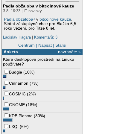
Padla obžaloba v bitcoinové kauze
3.8. 16:33 | IT novinky
Padla obžaloba
v
bitcoinové kauze
.
Státní zástupkyně chce pro Blažka 6,5
roku vězení, pro Titze 8 let.
Ladislav Hagara
|
Komentářů: 3
Centrum
|
Napsat
|
Starší
Anketa
navrhněte »
Které desktopové prostředí na Linuxu
používáte?
Budgie
(
10%
)
Cinnamon
(
7%
)
COSMIC
(
2%
)
GNOME
(
18%
)
KDE Plasma
(
30%
)
LXQt
(
6%
)