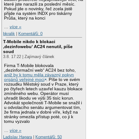
které jste narazili za poslední měsíc.
Pokud jde o novinky, řeč zcela jistě
přijde na systém INDX pro tiskárny
Průša, který na konci
…
více »
bkralik
|
Komentářů: 0
T-Mobile nikdo k blokaci
‚dezinfowebu‘ AC24 nenutil, píše
soud
3.8. 17:22 | Zajímavý článek
Firma T-Mobile blokovala
„dezinformační web“ AC24 bez toho,
aniž by k tomu měla závazný pokyn
orgánů veřejné moci
. Píše to ve svém
rozsudku Městský soud v Praze, který
po čtyřech letech uzavřel kauzu blokace
zmíněného webu. Operátor musí
uhradit škodu ve výši 35 tisíc korun.
Advokát společnosti T-Mobile se snažil i
u odvolacího senátu argumentovat tím,
že firma jednala v dobré víře, když na
stránky omezila přístup poté, co ji k
tomu vyzvalo
…
více »
Ladislav Hagara
|
Komentářů: 50