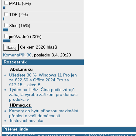
MATE
(
6%
)
TDE
(
2%
)
Xfce
(
15%
)
jiné/žádné
(
23%
)
Celkem 2326 hlasů
Komentářů: 30
, poslední 3.4. 20:20
Rozcestník
AbcLinuxu
Ušetřete 30 %: Windows 11 Pro jen
za €22,50 a Office 2024 Pro za
€17,15 – akce B
Týden na ITBiz: Čína podle zdrojů
zahájila výrobu zařízení pro domácí
produkci v
HDmag.cz
Kamery do bytu přinesou maximální
přehled o vaší domácnosti
Testovací novinka
Píšeme jinde