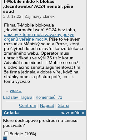
T-Mobile nikdo k blokaci
‚dezinfowebu‘ AC24 nenutil, píše
soud
3.8. 17:22 | Zajímavý článek
Firma T-Mobile blokovala
„dezinformační web“ AC24 bez toho,
aniž by k tomu měla závazný pokyn
orgánů veřejné moci
. Píše to ve svém
rozsudku Městský soud v Praze, který
po čtyřech letech uzavřel kauzu blokace
zmíněného webu. Operátor musí
uhradit škodu ve výši 35 tisíc korun.
Advokát společnosti T-Mobile se snažil i
u odvolacího senátu argumentovat tím,
že firma jednala v dobré víře, když na
stránky omezila přístup poté, co ji k
tomu vyzvalo
…
více »
Ladislav Hagara
|
Komentářů: 71
Centrum
|
Napsat
|
Starší
Anketa
navrhněte »
Které desktopové prostředí na Linuxu
používáte?
Budgie
(
10%
)