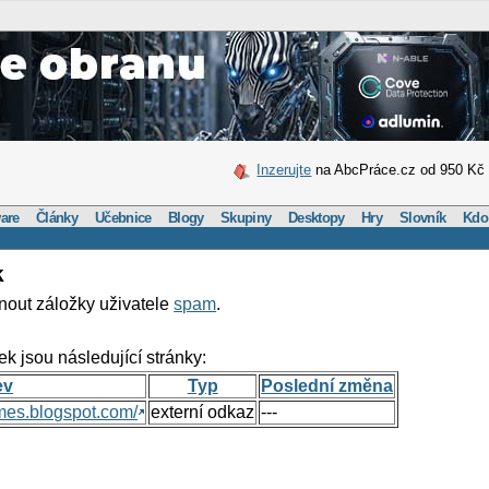
Inzerujte
na AbcPráce.cz od 950 Kč
are
Články
Učebnice
Blogy
Skupiny
Desktopy
Hry
Slovník
Kdo
k
nout záložky uživatele
spam
.
ek jsou následující stránky:
ev
Typ
Poslední změna
mes.blogspot.com/
externí odkaz
---