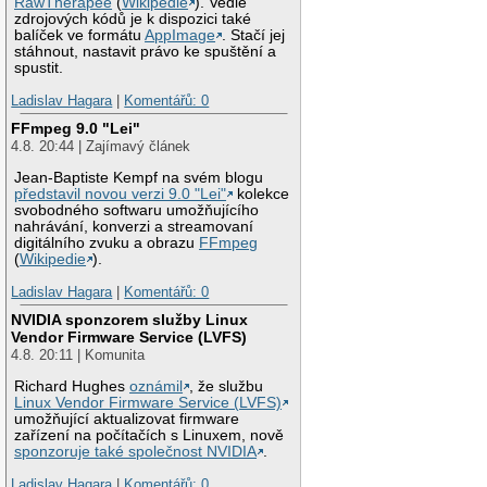
RawTherapee
(
Wikipedie
). Vedle
zdrojových kódů je k dispozici také
balíček ve formátu
AppImage
. Stačí jej
stáhnout, nastavit právo ke spuštění a
spustit.
Ladislav Hagara
|
Komentářů: 0
FFmpeg 9.0 "Lei"
4.8. 20:44 | Zajímavý článek
Jean-Baptiste Kempf na svém blogu
představil novou verzi 9.0 "Lei"
kolekce
svobodného softwaru umožňujícího
nahrávání, konverzi a streamovaní
digitálního zvuku a obrazu
FFmpeg
(
Wikipedie
).
Ladislav Hagara
|
Komentářů: 0
NVIDIA sponzorem služby Linux
Vendor Firmware Service (LVFS)
4.8. 20:11 | Komunita
Richard Hughes
oznámil
, že službu
Linux Vendor Firmware Service (LVFS)
umožňující aktualizovat firmware
zařízení na počítačích s Linuxem, nově
sponzoruje také společnost NVIDIA
.
Ladislav Hagara
|
Komentářů: 0