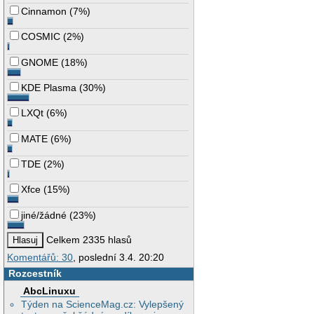
Cinnamon
(
7%
)
COSMIC
(
2%
)
GNOME
(
18%
)
KDE Plasma
(
30%
)
LXQt
(
6%
)
MATE
(
6%
)
TDE
(
2%
)
Xfce
(
15%
)
jiné/žádné
(
23%
)
Celkem 2335 hlasů
Komentářů: 30
, poslední 3.4. 20:20
Rozcestník
AbcLinuxu
Týden na ScienceMag.cz: Vylepšený