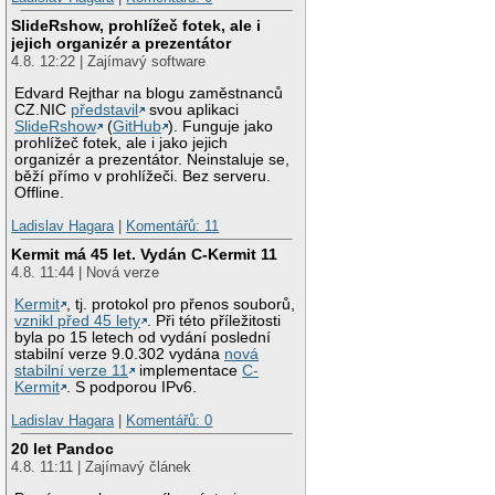
SlideRshow, prohlížeč fotek, ale i
jejich organizér a prezentátor
4.8. 12:22 | Zajímavý software
Edvard Rejthar na blogu zaměstnanců
CZ.NIC
představil
svou aplikaci
SlideRshow
(
GitHub
). Funguje jako
prohlížeč fotek, ale i jako jejich
organizér a prezentátor. Neinstaluje se,
běží přímo v prohlížeči. Bez serveru.
Offline.
Ladislav Hagara
|
Komentářů: 11
Kermit má 45 let. Vydán C-Kermit 11
4.8. 11:44 | Nová verze
Kermit
, tj. protokol pro přenos souborů,
vznikl před 45 lety
. Při této příležitosti
byla po 15 letech od vydání poslední
stabilní verze 9.0.302 vydána
nová
stabilní verze 11
implementace
C-
Kermit
. S podporou IPv6.
Ladislav Hagara
|
Komentářů: 0
20 let Pandoc
4.8. 11:11 | Zajímavý článek