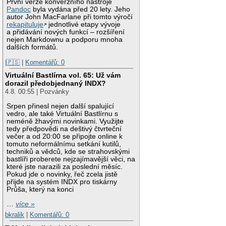
První verze konverzního nástroje
Pandoc
byla vydána před 20 lety. Jeho
autor John MacFarlane při tomto výročí
rekapituluje
jednotlivé etapy vývoje
a přidávání nových funkcí – rozšíření
nejen Markdownu a podporu mnoha
dalších formátů.
|🇵🇸
|
Komentářů: 0
Virtuální Bastlírna vol. 65: Už vám
dorazil předobjednaný INDX?
4.8. 00:55 | Pozvánky
Srpen přinesl nejen další spalující
vedro, ale také Virtuální Bastlírnu s
neméně žhavými novinkami. Využijte
tedy předpovědi na deštivý čtvrteční
večer a od 20:00 se připojte online k
tomuto neformálnímu setkání kutilů,
techniků a vědců, kde se strahovskými
bastlíři proberete nejzajímavější věci, na
které jste narazili za poslední měsíc.
Pokud jde o novinky, řeč zcela jistě
přijde na systém INDX pro tiskárny
Průša, který na konci
…
více »
bkralik
|
Komentářů: 0