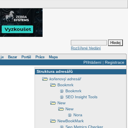
Rozšířené hledání
 je
Bazar
Portál
Práce
Mapa
Přihlášení
|
Registrace
Struktura adresářů
kořenový adresář
Bookmrk
Bookmrk
SEO Insight Tools
New
New
Nora
NewBookMark
Seo Metrics Checker