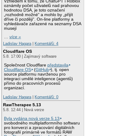
Vzhledem k tomu, že ChatGPT i Roblox
oznámily počet uživatelů nad prahovou
hodnotou DSA, je toto označení
„rozhodně možné“ a mohlo by „přijít
dříve či později“. On-line platformy a
vyhledávače zařazené na seznamy DSA
musejí
…
více »
Ladislav Hagara
|
Komentářů: 4
Cloudflare OS
5.8. 17:00 | Zajímavý software
Společnost Cloudflare
představila
Cloudflare OS
(
GitHub
), tj. open
source platformu navrženou pro
integraci umělé inteligence (agentů)
přímo do pracovních procesů
organizací.
Ladislav Hagara
|
Komentářů: 0
RawTherapee 5.13
5.8. 12:44 | Nová verze
Byla vydána nová verze 5.13
svobodného multiplatformního softwaru
pro konverzi a zpracování digitálních
fotografií primárně ve formátů RAW