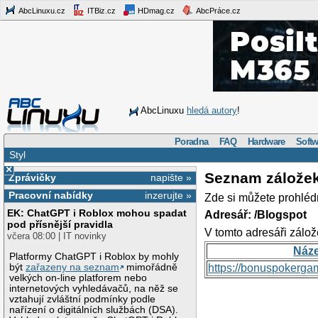
AbcLinuxu.cz
ITBiz.cz
HDmag.cz
AbcPráce.cz
AbcLinuxu
hledá autory
!
Poradna
FAQ
Hardware
Softw
Styl
×
Seznam zálože
Zprávičky
napište »
Pracovní nabídky
inzerujte »
Zde si můžete prohléd
EK: ChatGPT i Roblox mohou spadat
Adresář: /Blogspot
pod přísnější pravidla
V tomto adresáři zálož
včera 08:00 | IT novinky
Náz
Platformy ChatGPT i Roblox by mohly
být
zařazeny na seznam
mimořádně
https://bonuspokerga
velkých on-line platforem nebo
internetových vyhledávačů, na něž se
vztahují zvláštní podmínky podle
nařízení o digitálních službách (DSA).