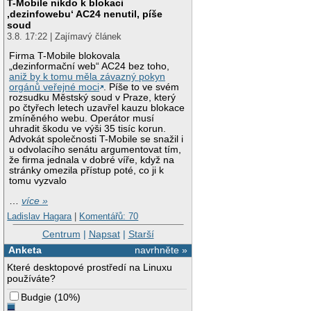
T-Mobile nikdo k blokaci
‚dezinfowebu‘ AC24 nenutil, píše
soud
3.8. 17:22 | Zajímavý článek
Firma T-Mobile blokovala
„dezinformační web“ AC24 bez toho,
aniž by k tomu měla závazný pokyn
orgánů veřejné moci
. Píše to ve svém
rozsudku Městský soud v Praze, který
po čtyřech letech uzavřel kauzu blokace
zmíněného webu. Operátor musí
uhradit škodu ve výši 35 tisíc korun.
Advokát společnosti T-Mobile se snažil i
u odvolacího senátu argumentovat tím,
že firma jednala v dobré víře, když na
stránky omezila přístup poté, co ji k
tomu vyzvalo
…
více »
Ladislav Hagara
|
Komentářů: 70
Centrum
|
Napsat
|
Starší
Anketa
navrhněte »
Které desktopové prostředí na Linuxu
používáte?
Budgie
(
10%
)