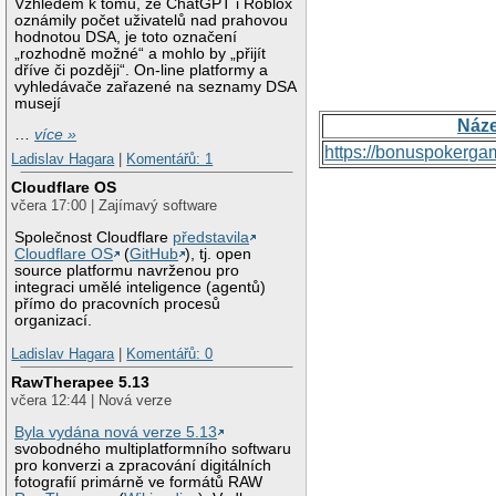
Vzhledem k tomu, že ChatGPT i Roblox
oznámily počet uživatelů nad prahovou
hodnotou DSA, je toto označení
„rozhodně možné“ a mohlo by „přijít
dříve či později“. On-line platformy a
vyhledávače zařazené na seznamy DSA
musejí
Náz
…
více »
https://bonuspokerga
Ladislav Hagara
|
Komentářů: 1
Cloudflare OS
včera 17:00 | Zajímavý software
Společnost Cloudflare
představila
Cloudflare OS
(
GitHub
), tj. open
source platformu navrženou pro
integraci umělé inteligence (agentů)
přímo do pracovních procesů
organizací.
Ladislav Hagara
|
Komentářů: 0
RawTherapee 5.13
včera 12:44 | Nová verze
Byla vydána nová verze 5.13
svobodného multiplatformního softwaru
pro konverzi a zpracování digitálních
fotografií primárně ve formátů RAW