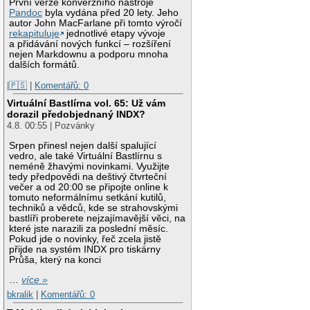
První verze konverzního nástroje
Pandoc
byla vydána před 20 lety. Jeho
autor John MacFarlane při tomto výročí
rekapituluje
jednotlivé etapy vývoje
a přidávání nových funkcí – rozšíření
nejen Markdownu a podporu mnoha
dalších formátů.
|🇵🇸
|
Komentářů: 0
Virtuální Bastlírna vol. 65: Už vám
dorazil předobjednaný INDX?
4.8. 00:55 | Pozvánky
Srpen přinesl nejen další spalující
vedro, ale také Virtuální Bastlírnu s
neméně žhavými novinkami. Využijte
tedy předpovědi na deštivý čtvrteční
večer a od 20:00 se připojte online k
tomuto neformálnímu setkání kutilů,
techniků a vědců, kde se strahovskými
bastlíři proberete nejzajímavější věci, na
které jste narazili za poslední měsíc.
Pokud jde o novinky, řeč zcela jistě
přijde na systém INDX pro tiskárny
Průša, který na konci
…
více »
bkralik
|
Komentářů: 0