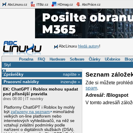
AbcLinuxu.cz
ITBiz.cz
HDmag.cz
AbcPráce.cz
AbcLinuxu
hledá autory
!
Poradna
FAQ
Hardware
Software
Články
Učebnice
Blog
Styl
×
Seznam zálože
Zprávičky
napište »
Pracovní nabídky
inzerujte »
Zde si můžete prohléd
spam
.
EK: ChatGPT i Roblox mohou spadat
pod přísnější pravidla
Adresář: /Blogspot
dnes 08:00 | IT novinky
V tomto adresáři zálož
Platformy ChatGPT i Roblox by mohly
být
zařazeny na seznam
mimořádně
velkých on-line platforem nebo
internetových vyhledávačů, na něž se
vztahují zvláštní podmínky podle
nařízení o digitálních službách (DSA).