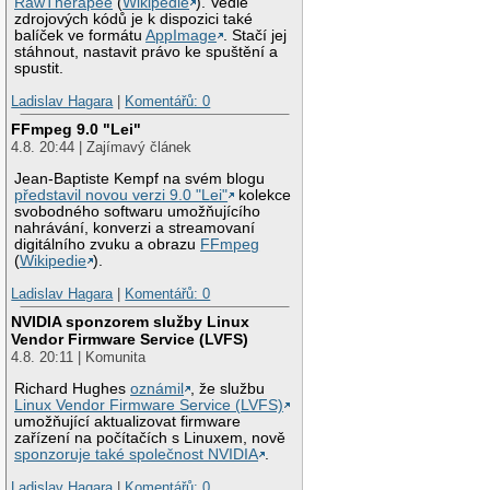
RawTherapee
(
Wikipedie
). Vedle
zdrojových kódů je k dispozici také
balíček ve formátu
AppImage
. Stačí jej
stáhnout, nastavit právo ke spuštění a
spustit.
Ladislav Hagara
|
Komentářů: 0
FFmpeg 9.0 "Lei"
4.8. 20:44 | Zajímavý článek
Jean-Baptiste Kempf na svém blogu
představil novou verzi 9.0 "Lei"
kolekce
svobodného softwaru umožňujícího
nahrávání, konverzi a streamovaní
digitálního zvuku a obrazu
FFmpeg
(
Wikipedie
).
Ladislav Hagara
|
Komentářů: 0
NVIDIA sponzorem služby Linux
Vendor Firmware Service (LVFS)
4.8. 20:11 | Komunita
Richard Hughes
oznámil
, že službu
Linux Vendor Firmware Service (LVFS)
umožňující aktualizovat firmware
zařízení na počítačích s Linuxem, nově
sponzoruje také společnost NVIDIA
.
Ladislav Hagara
|
Komentářů: 0