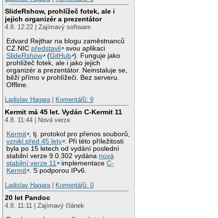
SlideRshow, prohlížeč fotek, ale i
jejich organizér a prezentátor
4.8. 12:22 | Zajímavý software
Edvard Rejthar na blogu zaměstnanců
CZ.NIC
představil
svou aplikaci
SlideRshow
(
GitHub
). Funguje jako
prohlížeč fotek, ale i jako jejich
organizér a prezentátor. Neinstaluje se,
běží přímo v prohlížeči. Bez serveru.
Offline.
Ladislav Hagara
|
Komentářů: 9
Kermit má 45 let. Vydán C-Kermit 11
4.8. 11:44 | Nová verze
Kermit
, tj. protokol pro přenos souborů,
vznikl před 45 lety
. Při této příležitosti
byla po 15 letech od vydání poslední
stabilní verze 9.0.302 vydána
nová
stabilní verze 11
implementace
C-
Kermit
. S podporou IPv6.
Ladislav Hagara
|
Komentářů: 0
20 let Pandoc
4.8. 11:11 | Zajímavý článek