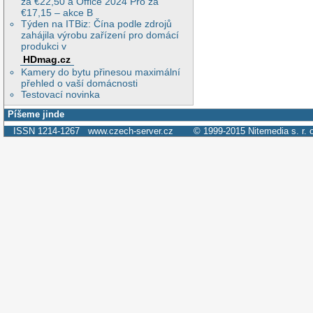
za €22,50 a Office 2024 Pro za
€17,15 – akce B
Týden na ITBiz: Čína podle zdrojů
zahájila výrobu zařízení pro domácí
produkci v
HDmag.cz
Kamery do bytu přinesou maximální
přehled o vaší domácnosti
Testovací novinka
Píšeme jinde
ISSN 1214-1267
www.czech-server.cz
© 1999-2015
Nitemedia s. r. 