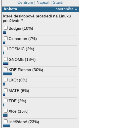
Centrum
|
Napsat
|
Starší
Anketa
navrhněte »
Které desktopové prostředí na Linuxu
používáte?
Budgie
(
10%
)
Cinnamon
(
7%
)
COSMIC
(
2%
)
GNOME
(
18%
)
KDE Plasma
(
30%
)
LXQt
(
6%
)
MATE
(
6%
)
TDE
(
2%
)
Xfce
(
15%
)
jiné/žádné
(
23%
)