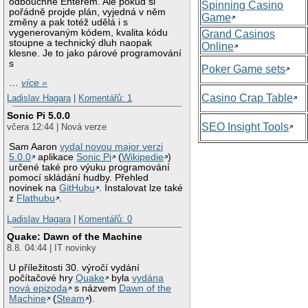
odbouchne Enterem. Ale pokud si
Spinning Casino
pořádně projde plán, vyjedná v něm
Game
změny a pak totéž udělá i s
vygenerovaným kódem, kvalita kódu
Grand Casinos
stoupne a technický dluh naopak
Online
klesne. Je to jako párové programování
s
Poker Game sets
…
více »
Casino Crap Table
Ladislav Hagara
|
Komentářů: 1
Sonic Pi 5.0.0
SEO Insight Tools
včera 12:44 | Nová verze
Sam Aaron
vydal novou major verzi
5.0.0
aplikace
Sonic Pi
(
Wikipedie
)
určené také pro výuku programování
pomocí skládání hudby. Přehled
novinek na
GitHubu
. Instalovat lze také
z
Flathubu
.
Ladislav Hagara
|
Komentářů: 0
Quake: Dawn of the Machine
8.8. 04:44 | IT novinky
U příležitosti 30. výročí vydání
počítačové hry
Quake
byla
vydána
nová epizoda
s názvem
Dawn of the
Machine
(
Steam
).