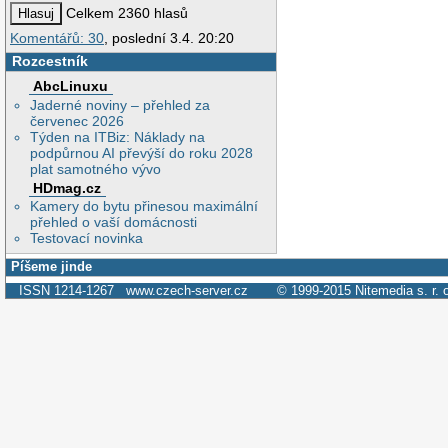
Celkem 2360 hlasů
Komentářů: 30
, poslední 3.4. 20:20
Rozcestník
AbcLinuxu
Jaderné noviny – přehled za
červenec 2026
Týden na ITBiz: Náklady na
podpůrnou AI převýší do roku 2028
plat samotného vývo
HDmag.cz
Kamery do bytu přinesou maximální
přehled o vaší domácnosti
Testovací novinka
Píšeme jinde
ISSN 1214-1267
www.czech-server.cz
© 1999-2015
Nitemedia s. r. 