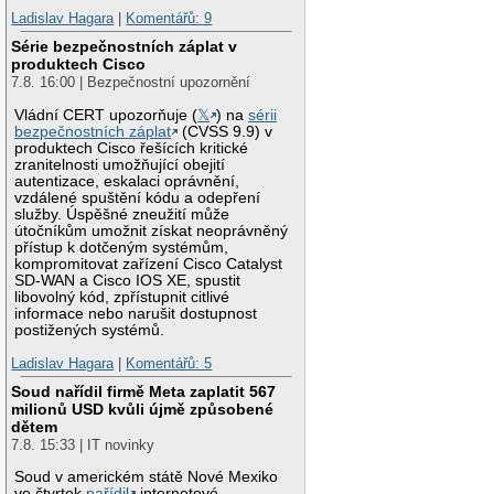
Ladislav Hagara
|
Komentářů: 9
Série bezpečnostních záplat v
produktech Cisco
7.8. 16:00 | Bezpečnostní upozornění
Vládní CERT upozorňuje (
𝕏
) na
sérii
bezpečnostních záplat
(CVSS 9.9) v
produktech Cisco řešících kritické
zranitelnosti umožňující obejití
autentizace, eskalaci oprávnění,
vzdálené spuštění kódu a odepření
služby. Úspěšné zneužití může
útočníkům umožnit získat neoprávněný
přístup k dotčeným systémům,
kompromitovat zařízení Cisco Catalyst
SD-WAN a Cisco IOS XE, spustit
libovolný kód, zpřístupnit citlivé
informace nebo narušit dostupnost
postižených systémů.
Ladislav Hagara
|
Komentářů: 5
Soud nařídil firmě Meta zaplatit 567
milionů USD kvůli újmě způsobené
dětem
7.8. 15:33 | IT novinky
Soud v americkém státě Nové Mexiko
ve čtvrtek
nařídil
internetové