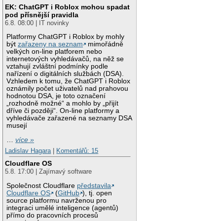
EK: ChatGPT i Roblox mohou spadat
pod přísnější pravidla
6.8. 08:00 | IT novinky
Platformy ChatGPT i Roblox by mohly
být
zařazeny na seznam
mimořádně
velkých on-line platforem nebo
internetových vyhledávačů, na něž se
vztahují zvláštní podmínky podle
nařízení o digitálních službách (DSA).
Vzhledem k tomu, že ChatGPT i Roblox
oznámily počet uživatelů nad prahovou
hodnotou DSA, je toto označení
„rozhodně možné“ a mohlo by „přijít
dříve či později“. On-line platformy a
vyhledávače zařazené na seznamy DSA
musejí
…
více »
Ladislav Hagara
|
Komentářů: 15
Cloudflare OS
5.8. 17:00 | Zajímavý software
Společnost Cloudflare
představila
Cloudflare OS
(
GitHub
), tj. open
source platformu navrženou pro
integraci umělé inteligence (agentů)
přímo do pracovních procesů