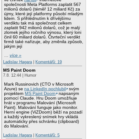
společnosti Meta Platforms zaplatit 567
milionů dolarů (téměř 12 miliard Kč) za
újmy, které její platformy působí mladým
lidem. S přihlédnutím k dřívějšímu
verdiktu tak má společnost celkem
zaplatit 942 milionů dolarů, což je malý
zlomek jejího ročního výnosu, který loni
činil 60 miliard dolarů. Čtvrteční verdikt
firmě také nařizuje, aby změnila způsob,
jakým její
…
více »
Ladislav Hagara
|
Komentářů: 19
MS Paint Doom
7.8. 12:44 | Humor
Mark Russinovich (CTO v Microsoft
Azure) se
na LinkedIn pochlubil
svým
projektem
MS Paint Doom
napsaným
pomocí Claude. Hru Doom umožňuje
hrát v programu Malování (Microsoft
Paint). Malování funguje jako monitor.
Herní engine (ViZDoom) běží na pozadí
a každý vykreslený snímek hry vkládá
automaticky přes schránku (clipboard)
do Malování.
Ladislav Hagara
|
Komentářů: 5