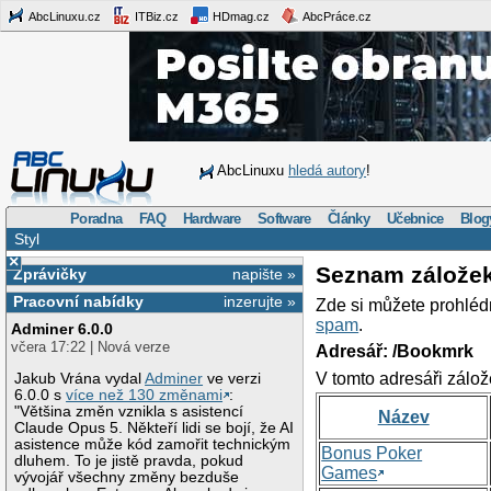
AbcLinuxu.cz
ITBiz.cz
HDmag.cz
AbcPráce.cz
AbcLinuxu
hledá autory
!
Poradna
FAQ
Hardware
Software
Články
Učebnice
Blog
Styl
×
Seznam zálože
Zprávičky
napište »
Pracovní nabídky
inzerujte »
Zde si můžete prohléd
spam
.
Adminer 6.0.0
včera 17:22 | Nová verze
Adresář: /Bookmrk
V tomto adresáři zálož
Jakub Vrána vydal
Adminer
ve verzi
6.0.0 s
více než 130 změnami
:
"Většina změn vznikla s asistencí
Název
Claude Opus 5. Někteří lidi se bojí, že AI
asistence může kód zamořit technickým
Bonus Poker
dluhem. To je jistě pravda, pokud
Games
vývojář všechny změny bezduše