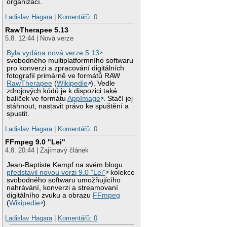
organizací.
Ladislav Hagara
|
Komentářů: 0
RawTherapee 5.13
5.8. 12:44 | Nová verze
Byla vydána nová verze 5.13
svobodného multiplatformního softwaru
pro konverzi a zpracování digitálních
fotografií primárně ve formátů RAW
RawTherapee
(
Wikipedie
). Vedle
zdrojových kódů je k dispozici také
balíček ve formátu
AppImage
. Stačí jej
stáhnout, nastavit právo ke spuštění a
spustit.
Ladislav Hagara
|
Komentářů: 0
FFmpeg 9.0 "Lei"
4.8. 20:44 | Zajímavý článek
Jean-Baptiste Kempf na svém blogu
představil novou verzi 9.0 "Lei"
kolekce
svobodného softwaru umožňujícího
nahrávání, konverzi a streamovaní
digitálního zvuku a obrazu
FFmpeg
(
Wikipedie
).
Ladislav Hagara
|
Komentářů: 0