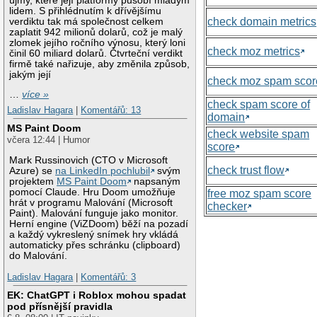
újmy, které její platformy působí mladým
lidem. S přihlédnutím k dřívějšímu
check domain metrics
verdiktu tak má společnost celkem
zaplatit 942 milionů dolarů, což je malý
zlomek jejího ročního výnosu, který loni
check moz metrics
činil 60 miliard dolarů. Čtvrteční verdikt
firmě také nařizuje, aby změnila způsob,
jakým její
check moz spam scor
…
více »
check spam score of
Ladislav Hagara
|
Komentářů: 13
domain
MS Paint Doom
check website spam
včera 12:44 | Humor
score
Mark Russinovich (CTO v Microsoft
check trust flow
Azure) se
na LinkedIn pochlubil
svým
projektem
MS Paint Doom
napsaným
pomocí Claude. Hru Doom umožňuje
free moz spam score
hrát v programu Malování (Microsoft
checker
Paint). Malování funguje jako monitor.
Herní engine (ViZDoom) běží na pozadí
a každý vykreslený snímek hry vkládá
automaticky přes schránku (clipboard)
do Malování.
Ladislav Hagara
|
Komentářů: 3
EK: ChatGPT i Roblox mohou spadat
pod přísnější pravidla