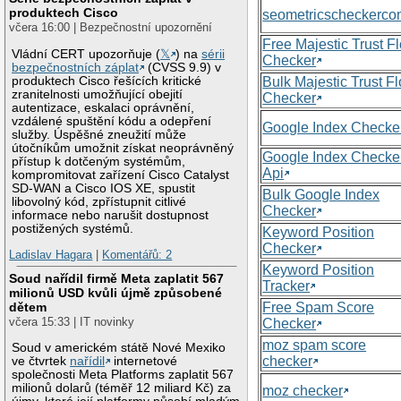
produktech Cisco
seometricscheckerc
včera 16:00 | Bezpečnostní upozornění
Free Majestic Trust F
Vládní CERT upozorňuje (
𝕏
) na
sérii
Checker
bezpečnostních záplat
(CVSS 9.9) v
produktech Cisco řešících kritické
Bulk Majestic Trust F
zranitelnosti umožňující obejití
Checker
autentizace, eskalaci oprávnění,
vzdálené spuštění kódu a odepření
Google Index Checke
služby. Úspěšné zneužití může
útočníkům umožnit získat neoprávněný
Google Index Checke
přístup k dotčeným systémům,
Api
kompromitovat zařízení Cisco Catalyst
SD-WAN a Cisco IOS XE, spustit
Bulk Google Index
libovolný kód, zpřístupnit citlivé
Checker
informace nebo narušit dostupnost
postižených systémů.
Keyword Position
Checker
Ladislav Hagara
|
Komentářů: 2
Keyword Position
Soud nařídil firmě Meta zaplatit 567
Tracker
milionů USD kvůli újmě způsobené
Free Spam Score
dětem
včera 15:33 | IT novinky
Checker
moz spam score
Soud v americkém státě Nové Mexiko
checker
ve čtvrtek
nařídil
internetové
společnosti Meta Platforms zaplatit 567
milionů dolarů (téměř 12 miliard Kč) za
moz checker