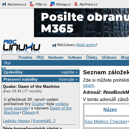
AbcLinuxu.cz
ITBiz.cz
HDmag.cz
AbcPráce.cz
AbcLinuxu
hledá autory
!
Poradna
FAQ
Hardware
Software
Články
Učebnice
Blog
Styl
×
Seznam zálože
Zprávičky
napište »
Pracovní nabídky
inzerujte »
Zde si můžete prohléd
spam
.
Quake: Dawn of the Machine
dnes 04:44 | IT novinky
Adresář: /NewBookM
V tomto adresáři zálož
U příležitosti 30. výročí vydání
počítačové hry
Quake
byla
vydána
nová epizoda
s názvem
Dawn of the
Název
Machine
(
Steam
).
Ladislav Hagara
|
Komentářů: 3
Seo Metrics Checker
Série bezpečnostních záplat v