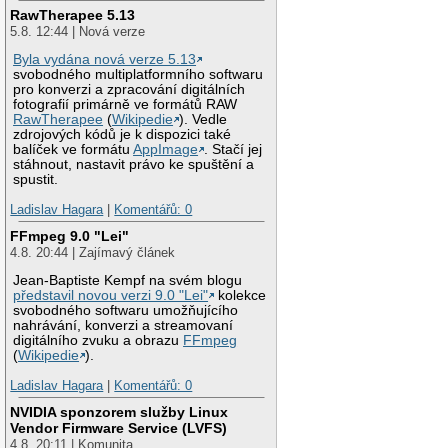
RawTherapee 5.13
5.8. 12:44 | Nová verze
Byla vydána nová verze 5.13
svobodného multiplatformního softwaru
pro konverzi a zpracování digitálních
fotografií primárně ve formátů RAW
RawTherapee
(
Wikipedie
). Vedle
zdrojových kódů je k dispozici také
balíček ve formátu
AppImage
. Stačí jej
stáhnout, nastavit právo ke spuštění a
spustit.
Ladislav Hagara
|
Komentářů: 0
FFmpeg 9.0 "Lei"
4.8. 20:44 | Zajímavý článek
Jean-Baptiste Kempf na svém blogu
představil novou verzi 9.0 "Lei"
kolekce
svobodného softwaru umožňujícího
nahrávání, konverzi a streamovaní
digitálního zvuku a obrazu
FFmpeg
(
Wikipedie
).
Ladislav Hagara
|
Komentářů: 0
NVIDIA sponzorem služby Linux
Vendor Firmware Service (LVFS)
4.8. 20:11 | Komunita