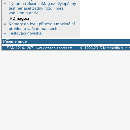
Týden na ScienceMag.cz: Vylepšený
test nenašel žádný rozdíl mezi
vodíkem a antiv
HDmag.cz
Kamery do bytu přinesou maximální
přehled o vaší domácnosti
Testovací novinka
Píšeme jinde
ISSN 1214-1267
www.czech-server.cz
© 1999-2015
Nitemedia s. r. 