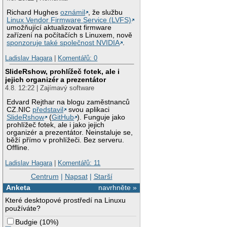
Richard Hughes
oznámil
, že službu
Linux Vendor Firmware Service (LVFS)
umožňující aktualizovat firmware
zařízení na počítačích s Linuxem, nově
sponzoruje také společnost NVIDIA
.
Ladislav Hagara
|
Komentářů: 0
SlideRshow, prohlížeč fotek, ale i
jejich organizér a prezentátor
4.8. 12:22 | Zajímavý software
Edvard Rejthar na blogu zaměstnanců
CZ.NIC
představil
svou aplikaci
SlideRshow
(
GitHub
). Funguje jako
prohlížeč fotek, ale i jako jejich
organizér a prezentátor. Neinstaluje se,
běží přímo v prohlížeči. Bez serveru.
Offline.
Ladislav Hagara
|
Komentářů: 11
Centrum
|
Napsat
|
Starší
Anketa
navrhněte »
Které desktopové prostředí na Linuxu
používáte?
Budgie
(
10%
)