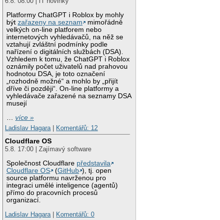
6.8. 08:00 | IT novinky
Platformy ChatGPT i Roblox by mohly
být
zařazeny na seznam
mimořádně
velkých on-line platforem nebo
internetových vyhledávačů, na něž se
vztahují zvláštní podmínky podle
nařízení o digitálních službách (DSA).
Vzhledem k tomu, že ChatGPT i Roblox
oznámily počet uživatelů nad prahovou
hodnotou DSA, je toto označení
„rozhodně možné“ a mohlo by „přijít
dříve či později“. On-line platformy a
vyhledávače zařazené na seznamy DSA
musejí
…
více »
Ladislav Hagara
|
Komentářů: 12
Cloudflare OS
5.8. 17:00 | Zajímavý software
Společnost Cloudflare
představila
Cloudflare OS
(
GitHub
), tj. open
source platformu navrženou pro
integraci umělé inteligence (agentů)
přímo do pracovních procesů
organizací.
Ladislav Hagara
|
Komentářů: 0