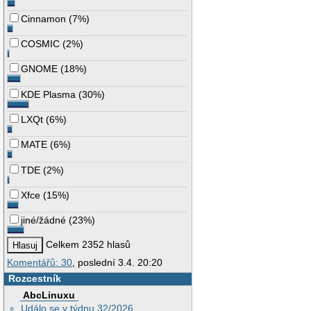
Cinnamon
(
7%
)
COSMIC
(
2%
)
GNOME
(
18%
)
KDE Plasma
(
30%
)
LXQt
(
6%
)
MATE
(
6%
)
TDE
(
2%
)
Xfce
(
15%
)
jiné/žádné
(
23%
)
Celkem 2352 hlasů
Komentářů: 30
, poslední 3.4. 20:20
Rozcestník
AbcLinuxu
Událo se v týdnu 32/2026