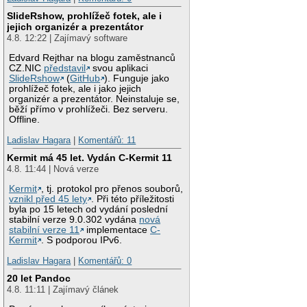
SlideRshow, prohlížeč fotek, ale i
jejich organizér a prezentátor
4.8. 12:22 | Zajímavý software
Edvard Rejthar na blogu zaměstnanců
CZ.NIC
představil
svou aplikaci
SlideRshow
(
GitHub
). Funguje jako
prohlížeč fotek, ale i jako jejich
organizér a prezentátor. Neinstaluje se,
běží přímo v prohlížeči. Bez serveru.
Offline.
Ladislav Hagara
|
Komentářů: 11
Kermit má 45 let. Vydán C-Kermit 11
4.8. 11:44 | Nová verze
Kermit
, tj. protokol pro přenos souborů,
vznikl před 45 lety
. Při této příležitosti
byla po 15 letech od vydání poslední
stabilní verze 9.0.302 vydána
nová
stabilní verze 11
implementace
C-
Kermit
. S podporou IPv6.
Ladislav Hagara
|
Komentářů: 0
20 let Pandoc
4.8. 11:11 | Zajímavý článek