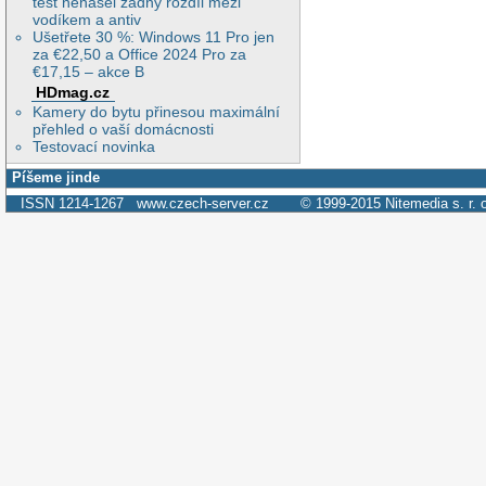
test nenašel žádný rozdíl mezi
vodíkem a antiv
Ušetřete 30 %: Windows 11 Pro jen
za €22,50 a Office 2024 Pro za
€17,15 – akce B
HDmag.cz
Kamery do bytu přinesou maximální
přehled o vaší domácnosti
Testovací novinka
Píšeme jinde
ISSN 1214-1267
www.czech-server.cz
© 1999-2015
Nitemedia s. r. 