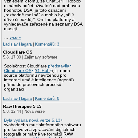
Vzhledem k tomu, že ChatGPT i Roblox
oznámily počet uživatelů nad prahovou
hodnotou DSA, je toto označení
„rozhodně možné“ a mohlo by „přijít
dříve či později“. On-line platformy a
vyhledávače zařazené na seznamy DSA
musejí
…
více »
Ladislav Hagara
|
Komentářů: 3
Cloudflare OS
5.8. 17:00 | Zajímavý software
Společnost Cloudflare
představila
Cloudflare OS
(
GitHub
), tj. open
source platformu navrženou pro
integraci umělé inteligence (agentů)
přímo do pracovních procesů
organizací.
Ladislav Hagara
|
Komentářů: 0
RawTherapee 5.13
5.8. 12:44 | Nová verze
Byla vydána nová verze 5.13
svobodného multiplatformního softwaru
pro konverzi a zpracování digitálních
fotografií primárně ve formátů RAW