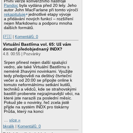
První verze konverzního nástroje
Pandoc
byla vydána před 20 lety. Jeho
autor John MacFarlane při tomto výročí
rekapituluje
jednotlivé etapy vývoje
a přidávání nových funkcí – rozšíření
nejen Markdownu a podporu mnoha
dalších formátů.
|🇵🇸
|
Komentářů: 0
Virtuální Bastlírna vol. 65: Už vám
dorazil předobjednaný INDX?
4.8. 00:55 | Pozvánky
Srpen přinesl nejen další spalující
vedro, ale také Virtuální Bastlírnu s
neméně žhavými novinkami. Využijte
tedy předpovědi na deštivý čtvrteční
večer a od 20:00 se připojte online k
tomuto neformálnímu setkání kutilů,
techniků a vědců, kde se strahovskými
bastlíři proberete nejzajímavější věci, na
které jste narazili za poslední měsíc.
Pokud jde o novinky, řeč zcela jistě
přijde na systém INDX pro tiskárny
Průša, který na konci
…
více »
bkralik
|
Komentářů: 0