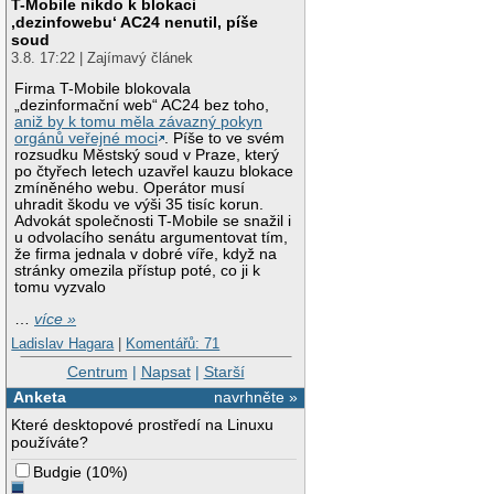
T-Mobile nikdo k blokaci
‚dezinfowebu‘ AC24 nenutil, píše
soud
3.8. 17:22 | Zajímavý článek
Firma T-Mobile blokovala
„dezinformační web“ AC24 bez toho,
aniž by k tomu měla závazný pokyn
orgánů veřejné moci
. Píše to ve svém
rozsudku Městský soud v Praze, který
po čtyřech letech uzavřel kauzu blokace
zmíněného webu. Operátor musí
uhradit škodu ve výši 35 tisíc korun.
Advokát společnosti T-Mobile se snažil i
u odvolacího senátu argumentovat tím,
že firma jednala v dobré víře, když na
stránky omezila přístup poté, co ji k
tomu vyzvalo
…
více »
Ladislav Hagara
|
Komentářů: 71
Centrum
|
Napsat
|
Starší
Anketa
navrhněte »
Které desktopové prostředí na Linuxu
používáte?
Budgie
(
10%
)