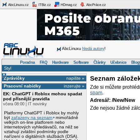
AbcLinuxu.cz
ITBiz.cz
HDmag.cz
AbcPráce.cz
AbcLinuxu
hledá autory
!
Poradna
FAQ
Hardware
Software
Články
Učebnice
Blog
Styl
×
Seznam zálože
Zprávičky
napište »
Pracovní nabídky
inzerujte »
Zde si můžete prohléd
spam
.
EK: ChatGPT i Roblox mohou spadat
pod přísnější pravidla
Adresář: /New/New
včera 08:00 | IT novinky
Zde nejsou žádné zálo
Platformy ChatGPT i Roblox by mohly
být
zařazeny na seznam
mimořádně
velkých on-line platforem nebo
internetových vyhledávačů, na něž se
vztahují zvláštní podmínky podle
nařízení o digitálních službách (DSA).