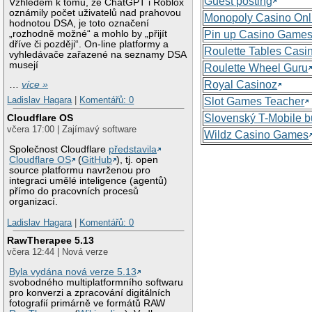
Guest posting
Vzhledem k tomu, že ChatGPT i Roblox
oznámily počet uživatelů nad prahovou
Monopoly Casino Onl
hodnotou DSA, je toto označení
„rozhodně možné“ a mohlo by „přijít
Pin up Casino Game
dříve či později“. On-line platformy a
Roulette Tables Casi
vyhledávače zařazené na seznamy DSA
musejí
Roulette Wheel Guru
Royal Casinoz
…
více »
Ladislav Hagara
|
Komentářů: 0
Slot Games Teacher
Slovenský T-Mobile b
Cloudflare OS
včera 17:00 | Zajímavý software
Wildz Casino Games
Společnost Cloudflare
představila
Cloudflare OS
(
GitHub
), tj. open
source platformu navrženou pro
integraci umělé inteligence (agentů)
přímo do pracovních procesů
organizací.
Ladislav Hagara
|
Komentářů: 0
RawTherapee 5.13
včera 12:44 | Nová verze
Byla vydána nová verze 5.13
svobodného multiplatformního softwaru
pro konverzi a zpracování digitálních
fotografií primárně ve formátů RAW