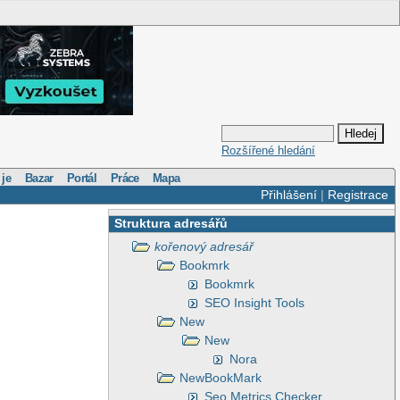
Rozšířené hledání
 je
Bazar
Portál
Práce
Mapa
Přihlášení
|
Registrace
Struktura adresářů
kořenový adresář
Bookmrk
Bookmrk
SEO Insight Tools
New
New
Nora
NewBookMark
Seo Metrics Checker