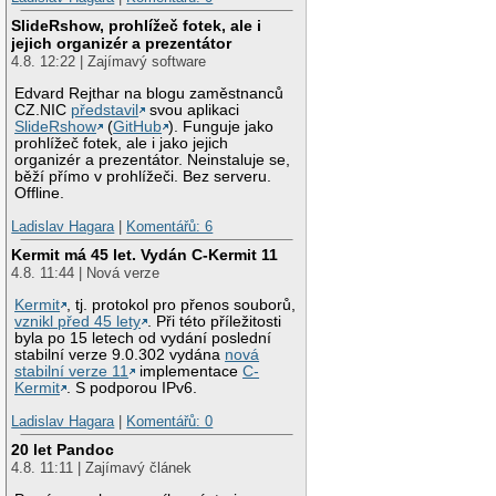
SlideRshow, prohlížeč fotek, ale i
jejich organizér a prezentátor
4.8. 12:22 | Zajímavý software
Edvard Rejthar na blogu zaměstnanců
CZ.NIC
představil
svou aplikaci
SlideRshow
(
GitHub
). Funguje jako
prohlížeč fotek, ale i jako jejich
organizér a prezentátor. Neinstaluje se,
běží přímo v prohlížeči. Bez serveru.
Offline.
Ladislav Hagara
|
Komentářů: 6
Kermit má 45 let. Vydán C-Kermit 11
4.8. 11:44 | Nová verze
Kermit
, tj. protokol pro přenos souborů,
vznikl před 45 lety
. Při této příležitosti
byla po 15 letech od vydání poslední
stabilní verze 9.0.302 vydána
nová
stabilní verze 11
implementace
C-
Kermit
. S podporou IPv6.
Ladislav Hagara
|
Komentářů: 0
20 let Pandoc
4.8. 11:11 | Zajímavý článek