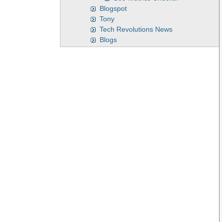
Blogspot
Tony
Tech Revolutions News
Blogs