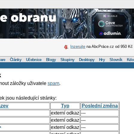
Inzerujte
na AbcPráce.cz od 950 Kč
are
Články
Učebnice
Blogy
Skupiny
Desktopy
Hry
Slovník
Kdo
k
nout záložky uživatele
spam
.
ek jsou následující stránky:
zev
Typ
Poslední změna
externí odkaz
---
externí odkaz
---
externí odkaz
---