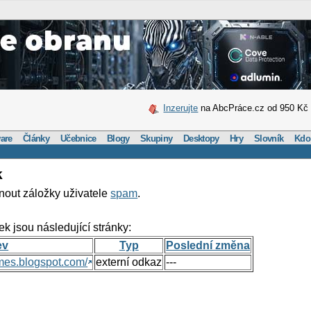
Inzerujte
na AbcPráce.cz od 950 Kč
are
Články
Učebnice
Blogy
Skupiny
Desktopy
Hry
Slovník
Kdo
k
nout záložky uživatele
spam
.
ek jsou následující stránky:
ev
Typ
Poslední změna
mes.blogspot.com/
externí odkaz
---