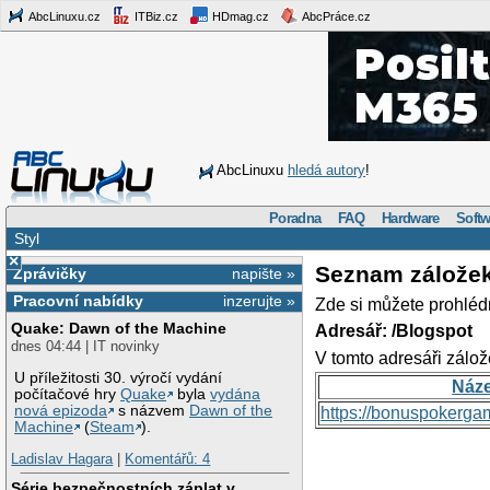
AbcLinuxu.cz
ITBiz.cz
HDmag.cz
AbcPráce.cz
AbcLinuxu
hledá autory
!
Poradna
FAQ
Hardware
Softw
Styl
×
Seznam zálože
Zprávičky
napište »
Pracovní nabídky
inzerujte »
Zde si můžete prohléd
Quake: Dawn of the Machine
Adresář: /Blogspot
dnes 04:44 | IT novinky
V tomto adresáři zálož
U příležitosti 30. výročí vydání
Náz
počítačové hry
Quake
byla
vydána
nová epizoda
s názvem
Dawn of the
https://bonuspokerga
Machine
(
Steam
).
Ladislav Hagara
|
Komentářů: 4
Série bezpečnostních záplat v