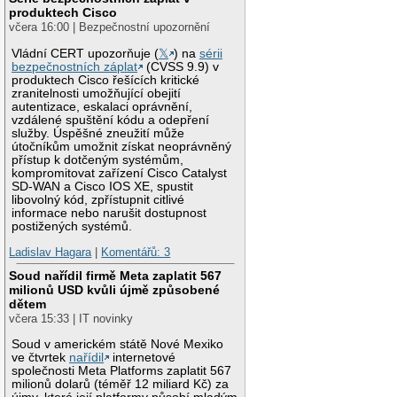
produktech Cisco
včera 16:00 | Bezpečnostní upozornění
Vládní CERT upozorňuje (
𝕏
) na
sérii
bezpečnostních záplat
(CVSS 9.9) v
produktech Cisco řešících kritické
zranitelnosti umožňující obejití
autentizace, eskalaci oprávnění,
vzdálené spuštění kódu a odepření
služby. Úspěšné zneužití může
útočníkům umožnit získat neoprávněný
přístup k dotčeným systémům,
kompromitovat zařízení Cisco Catalyst
SD-WAN a Cisco IOS XE, spustit
libovolný kód, zpřístupnit citlivé
informace nebo narušit dostupnost
postižených systémů.
Ladislav Hagara
|
Komentářů: 3
Soud nařídil firmě Meta zaplatit 567
milionů USD kvůli újmě způsobené
dětem
včera 15:33 | IT novinky
Soud v americkém státě Nové Mexiko
ve čtvrtek
nařídil
internetové
společnosti Meta Platforms zaplatit 567
milionů dolarů (téměř 12 miliard Kč) za