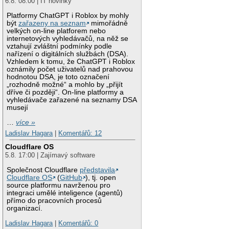
6.8. 08:00 | IT novinky
Platformy ChatGPT i Roblox by mohly
být
zařazeny na seznam
mimořádně
velkých on-line platforem nebo
internetových vyhledávačů, na něž se
vztahují zvláštní podmínky podle
nařízení o digitálních službách (DSA).
Vzhledem k tomu, že ChatGPT i Roblox
oznámily počet uživatelů nad prahovou
hodnotou DSA, je toto označení
„rozhodně možné“ a mohlo by „přijít
dříve či později“. On-line platformy a
vyhledávače zařazené na seznamy DSA
musejí
…
více »
Ladislav Hagara
|
Komentářů: 12
Cloudflare OS
5.8. 17:00 | Zajímavý software
Společnost Cloudflare
představila
Cloudflare OS
(
GitHub
), tj. open
source platformu navrženou pro
integraci umělé inteligence (agentů)
přímo do pracovních procesů
organizací.
Ladislav Hagara
|
Komentářů: 0