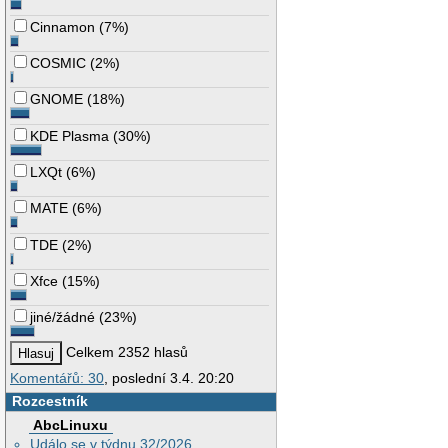
Cinnamon
(
7%
)
COSMIC
(
2%
)
GNOME
(
18%
)
KDE Plasma
(
30%
)
LXQt
(
6%
)
MATE
(
6%
)
TDE
(
2%
)
Xfce
(
15%
)
jiné/žádné
(
23%
)
Celkem 2352 hlasů
Komentářů: 30
, poslední 3.4. 20:20
Rozcestník
AbcLinuxu
Událo se v týdnu 32/2026