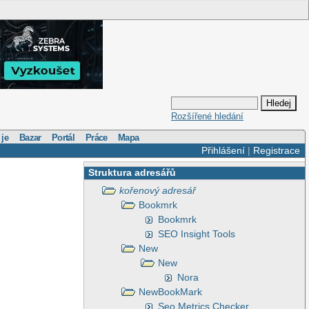
Rozšířené hledání
 je
Bazar
Portál
Práce
Mapa
Přihlášení
|
Registrace
Struktura adresářů
kořenový adresář
Bookmrk
Bookmrk
SEO Insight Tools
New
New
Nora
NewBookMark
Seo Metrics Checker