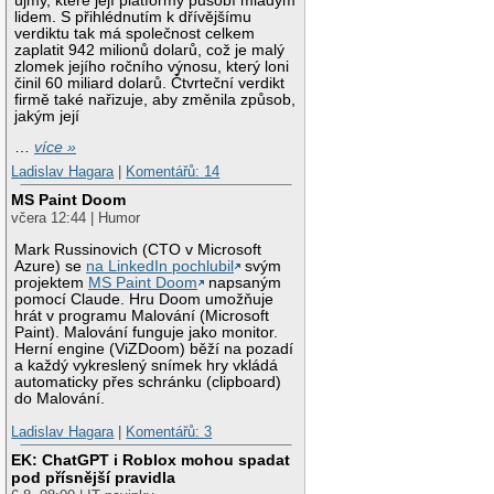
újmy, které její platformy působí mladým
lidem. S přihlédnutím k dřívějšímu
verdiktu tak má společnost celkem
zaplatit 942 milionů dolarů, což je malý
zlomek jejího ročního výnosu, který loni
činil 60 miliard dolarů. Čtvrteční verdikt
firmě také nařizuje, aby změnila způsob,
jakým její
…
více »
Ladislav Hagara
|
Komentářů: 14
MS Paint Doom
včera 12:44 | Humor
Mark Russinovich (CTO v Microsoft
Azure) se
na LinkedIn pochlubil
svým
projektem
MS Paint Doom
napsaným
pomocí Claude. Hru Doom umožňuje
hrát v programu Malování (Microsoft
Paint). Malování funguje jako monitor.
Herní engine (ViZDoom) běží na pozadí
a každý vykreslený snímek hry vkládá
automaticky přes schránku (clipboard)
do Malování.
Ladislav Hagara
|
Komentářů: 3
EK: ChatGPT i Roblox mohou spadat
pod přísnější pravidla