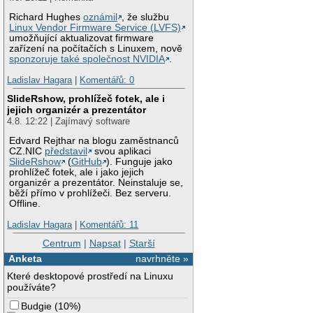
Richard Hughes
oznámil
, že službu
Linux Vendor Firmware Service (LVFS)
umožňující aktualizovat firmware
zařízení na počítačích s Linuxem, nově
sponzoruje také společnost NVIDIA
.
Ladislav Hagara
|
Komentářů: 0
SlideRshow, prohlížeč fotek, ale i
jejich organizér a prezentátor
4.8. 12:22 | Zajímavý software
Edvard Rejthar na blogu zaměstnanců
CZ.NIC
představil
svou aplikaci
SlideRshow
(
GitHub
). Funguje jako
prohlížeč fotek, ale i jako jejich
organizér a prezentátor. Neinstaluje se,
běží přímo v prohlížeči. Bez serveru.
Offline.
Ladislav Hagara
|
Komentářů: 11
Centrum
|
Napsat
|
Starší
Anketa
navrhněte »
Které desktopové prostředí na Linuxu
používáte?
Budgie
(
10%
)