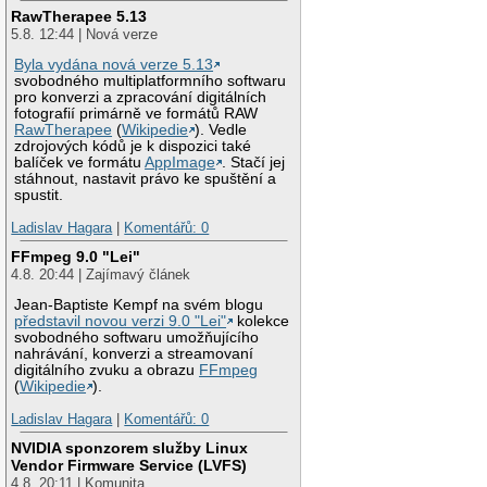
RawTherapee 5.13
5.8. 12:44 | Nová verze
Byla vydána nová verze 5.13
svobodného multiplatformního softwaru
pro konverzi a zpracování digitálních
fotografií primárně ve formátů RAW
RawTherapee
(
Wikipedie
). Vedle
zdrojových kódů je k dispozici také
balíček ve formátu
AppImage
. Stačí jej
stáhnout, nastavit právo ke spuštění a
spustit.
Ladislav Hagara
|
Komentářů: 0
FFmpeg 9.0 "Lei"
4.8. 20:44 | Zajímavý článek
Jean-Baptiste Kempf na svém blogu
představil novou verzi 9.0 "Lei"
kolekce
svobodného softwaru umožňujícího
nahrávání, konverzi a streamovaní
digitálního zvuku a obrazu
FFmpeg
(
Wikipedie
).
Ladislav Hagara
|
Komentářů: 0
NVIDIA sponzorem služby Linux
Vendor Firmware Service (LVFS)
4.8. 20:11 | Komunita