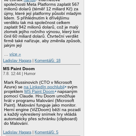
společnosti Meta Platforms zaplatit 567
milionů dolarů (téměř 12 miliard Kč) za
újmy, které její platformy působí mladým
lidem. S přihlédnutím k dřívějšímu
verdiktu tak má společnost celkem
zaplatit 942 milionů dolarů, což je malý
zlomek jejího ročního výnosu, který loni
činil 60 miliard dolarů. Čtvrteční verdikt
firmě také nařizuje, aby změnila způsob,
jakým její
…
více »
Ladislav Hagara
|
Komentářů: 18
MS Paint Doom
7.8. 12:44 | Humor
Mark Russinovich (CTO v Microsoft
Azure) se
na LinkedIn pochlubil
svým
projektem
MS Paint Doom
napsaným
pomocí Claude. Hru Doom umožňuje
hrát v programu Malování (Microsoft
Paint). Malování funguje jako monitor.
Herní engine (ViZDoom) běží na pozadí
a každý vykreslený snímek hry vkládá
automaticky přes schránku (clipboard)
do Malování.
Ladislav Hagara
|
Komentářů: 5