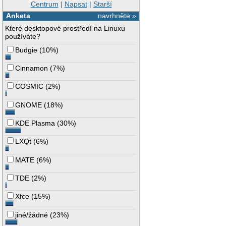
Centrum
|
Napsat
|
Starší
Anketa
navrhněte »
Které desktopové prostředí na Linuxu
používáte?
Budgie
(
10%
)
Cinnamon
(
7%
)
COSMIC
(
2%
)
GNOME
(
18%
)
KDE Plasma
(
30%
)
LXQt
(
6%
)
MATE
(
6%
)
TDE
(
2%
)
Xfce
(
15%
)
jiné/žádné
(
23%
)