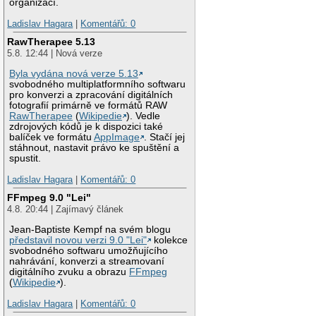
organizací.
Ladislav Hagara
|
Komentářů: 0
RawTherapee 5.13
5.8. 12:44 | Nová verze
Byla vydána nová verze 5.13
svobodného multiplatformního softwaru
pro konverzi a zpracování digitálních
fotografií primárně ve formátů RAW
RawTherapee
(
Wikipedie
). Vedle
zdrojových kódů je k dispozici také
balíček ve formátu
AppImage
. Stačí jej
stáhnout, nastavit právo ke spuštění a
spustit.
Ladislav Hagara
|
Komentářů: 0
FFmpeg 9.0 "Lei"
4.8. 20:44 | Zajímavý článek
Jean-Baptiste Kempf na svém blogu
představil novou verzi 9.0 "Lei"
kolekce
svobodného softwaru umožňujícího
nahrávání, konverzi a streamovaní
digitálního zvuku a obrazu
FFmpeg
(
Wikipedie
).
Ladislav Hagara
|
Komentářů: 0