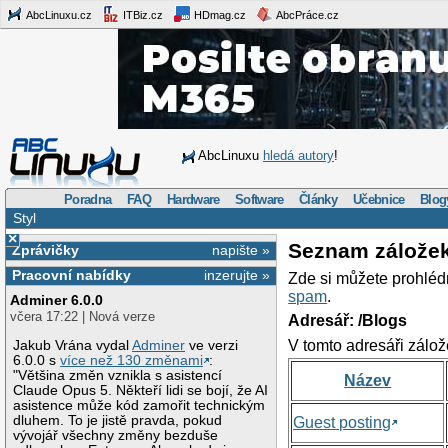
AbcLinuxu.cz
ITBiz.cz
HDmag.cz
AbcPráce.cz
AbcLinuxu
hledá autory
!
Poradna
FAQ
Hardware
Software
Články
Učebnice
Blog
Styl
×
Seznam zálože
Zprávičky
napište »
Pracovní nabídky
inzerujte »
Zde si můžete prohléd
spam
.
Adminer 6.0.0
včera 17:22 | Nová verze
Adresář: /Blogs
V tomto adresáři zálož
Jakub Vrána vydal
Adminer
ve verzi
6.0.0 s
více než 130 změnami
:
"Většina změn vznikla s asistencí
Název
Claude Opus 5. Někteří lidi se bojí, že AI
asistence může kód zamořit technickým
dluhem. To je jistě pravda, pokud
Guest posting
vývojář všechny změny bezduše