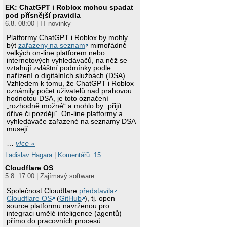
EK: ChatGPT i Roblox mohou spadat
pod přísnější pravidla
6.8. 08:00 | IT novinky
Platformy ChatGPT i Roblox by mohly
být
zařazeny na seznam
mimořádně
velkých on-line platforem nebo
internetových vyhledávačů, na něž se
vztahují zvláštní podmínky podle
nařízení o digitálních službách (DSA).
Vzhledem k tomu, že ChatGPT i Roblox
oznámily počet uživatelů nad prahovou
hodnotou DSA, je toto označení
„rozhodně možné“ a mohlo by „přijít
dříve či později“. On-line platformy a
vyhledávače zařazené na seznamy DSA
musejí
…
více »
Ladislav Hagara
|
Komentářů: 15
Cloudflare OS
5.8. 17:00 | Zajímavý software
Společnost Cloudflare
představila
Cloudflare OS
(
GitHub
), tj. open
source platformu navrženou pro
integraci umělé inteligence (agentů)
přímo do pracovních procesů