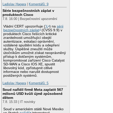
Ladislav Hagara
|
Komentářů: 9
Série bezpečnostních záplat v
produktech Cisco
7.8. 16:00 | Bezpečnostní upozornění
Vládní CERT upozorňuje (
𝕏
) na
sérii
bezpečnostních záplat
(CVSS 9.9) v
produktech Cisco řešících kritické
zranitelnosti umožňující obejití
autentizace, eskalaci oprávnění,
vzdálené spuštění kódu a odepření
služby. Úspěšné zneužití může
útočníkům umožnit získat neoprávněný
přístup k dotčeným systémům,
kompromitovat zařízení Cisco Catalyst
SD-WAN a Cisco IOS XE, spustit
libovolný kód, zpřístupnit citlivé
informace nebo narušit dostupnost
postižených systémů.
Ladislav Hagara
|
Komentářů: 5
Soud nařídil firmě Meta zaplatit 567
milionů USD kvůli újmě způsobené
dětem
7.8. 15:33 | IT novinky
Soud v americkém státě Nové Mexiko
ve čtvrtek
nařídil
internetové