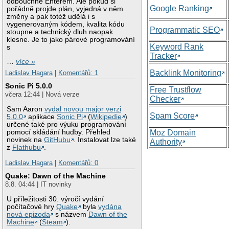
odbouchne Enterem. Ale pokud si
Google Ranking
pořádně projde plán, vyjedná v něm
změny a pak totéž udělá i s
vygenerovaným kódem, kvalita kódu
Programmatic SEO
stoupne a technický dluh naopak
klesne. Je to jako párové programování
Keyword Rank
s
Tracker
…
více »
Backlink Monitoring
Ladislav Hagara
|
Komentářů: 1
Sonic Pi 5.0.0
Free Trustflow
včera 12:44 | Nová verze
Checker
Sam Aaron
vydal novou major verzi
Spam Score
5.0.0
aplikace
Sonic Pi
(
Wikipedie
)
určené také pro výuku programování
Moz Domain
pomocí skládání hudby. Přehled
novinek na
GitHubu
. Instalovat lze také
Authority
z
Flathubu
.
Ladislav Hagara
|
Komentářů: 0
Quake: Dawn of the Machine
8.8. 04:44 | IT novinky
U příležitosti 30. výročí vydání
počítačové hry
Quake
byla
vydána
nová epizoda
s názvem
Dawn of the
Machine
(
Steam
).