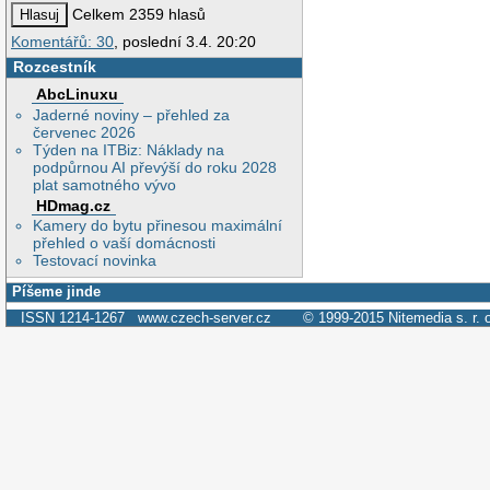
Celkem 2359 hlasů
Komentářů: 30
, poslední 3.4. 20:20
Rozcestník
AbcLinuxu
Jaderné noviny – přehled za
červenec 2026
Týden na ITBiz: Náklady na
podpůrnou AI převýší do roku 2028
plat samotného vývo
HDmag.cz
Kamery do bytu přinesou maximální
přehled o vaší domácnosti
Testovací novinka
Píšeme jinde
ISSN 1214-1267
www.czech-server.cz
© 1999-2015
Nitemedia s. r. 