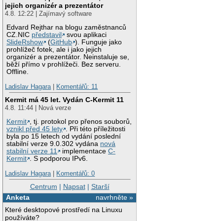
jejich organizér a prezentátor
4.8. 12:22 | Zajímavý software
Edvard Rejthar na blogu zaměstnanců
CZ.NIC
představil
svou aplikaci
SlideRshow
(
GitHub
). Funguje jako
prohlížeč fotek, ale i jako jejich
organizér a prezentátor. Neinstaluje se,
běží přímo v prohlížeči. Bez serveru.
Offline.
Ladislav Hagara
|
Komentářů: 11
Kermit má 45 let. Vydán C-Kermit 11
4.8. 11:44 | Nová verze
Kermit
, tj. protokol pro přenos souborů,
vznikl před 45 lety
. Při této příležitosti
byla po 15 letech od vydání poslední
stabilní verze 9.0.302 vydána
nová
stabilní verze 11
implementace
C-
Kermit
. S podporou IPv6.
Ladislav Hagara
|
Komentářů: 0
Centrum
|
Napsat
|
Starší
Anketa
navrhněte »
Které desktopové prostředí na Linuxu
používáte?