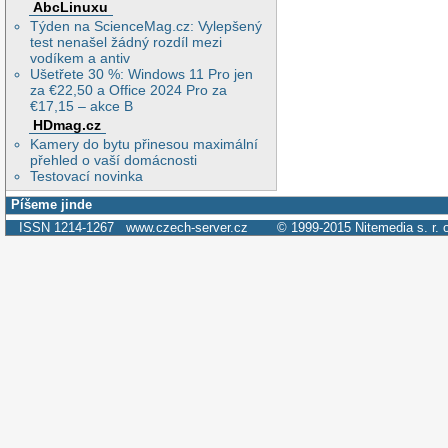
AbcLinuxu
Týden na ScienceMag.cz: Vylepšený
test nenašel žádný rozdíl mezi
vodíkem a antiv
Ušetřete 30 %: Windows 11 Pro jen
za €22,50 a Office 2024 Pro za
€17,15 – akce B
HDmag.cz
Kamery do bytu přinesou maximální
přehled o vaší domácnosti
Testovací novinka
Píšeme jinde
ISSN 1214-1267
www.czech-server.cz
© 1999-2015
Nitemedia s. r. 