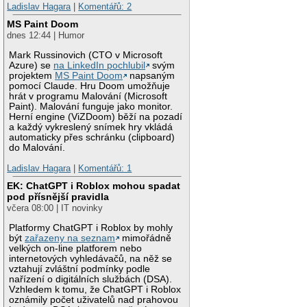
Ladislav Hagara
|
Komentářů: 2
MS Paint Doom
dnes 12:44 | Humor
Mark Russinovich (CTO v Microsoft
Azure) se
na LinkedIn pochlubil
svým
projektem
MS Paint Doom
napsaným
pomocí Claude. Hru Doom umožňuje
hrát v programu Malování (Microsoft
Paint). Malování funguje jako monitor.
Herní engine (ViZDoom) běží na pozadí
a každý vykreslený snímek hry vkládá
automaticky přes schránku (clipboard)
do Malování.
Ladislav Hagara
|
Komentářů: 1
EK: ChatGPT i Roblox mohou spadat
pod přísnější pravidla
včera 08:00 | IT novinky
Platformy ChatGPT i Roblox by mohly
být
zařazeny na seznam
mimořádně
velkých on-line platforem nebo
internetových vyhledávačů, na něž se
vztahují zvláštní podmínky podle
nařízení o digitálních službách (DSA).
Vzhledem k tomu, že ChatGPT i Roblox
oznámily počet uživatelů nad prahovou