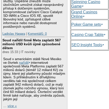
služby. Úspěšné zneužití může
Spinning Casino
útočníkům umožnit získat neoprávněný
Game
přístup k dotčeným systémům,
Grand Casinos
kompromitovat zařízení Cisco Catalyst
SD-WAN a Cisco IOS XE, spustit
Online
libovolný kód, zpřístupnit citlivé
informace nebo narušit dostupnost
Poker Game sets
postižených systémů.
Ladislav Hagara
|
Komentářů: 0
Casino Crap Table
Soud nařídil firmě Meta zaplatit 567
milionů USD kvůli újmě způsobené
SEO Insight Tools
dětem
dnes 15:33 | IT novinky
Soud v americkém státě Nové Mexiko
ve čtvrtek
nařídil
internetové
společnosti Meta Platforms zaplatit 567
milionů dolarů (téměř 12 miliard Kč) za
újmy, které její platformy působí mladým
lidem. S přihlédnutím k dřívějšímu
verdiktu tak má společnost celkem
zaplatit 942 milionů dolarů, což je malý
zlomek jejího ročního výnosu, který loni
činil 60 miliard dolarů. Čtvrteční verdikt
firmě také nařizuje, aby změnila způsob,
jakým její
…
více »