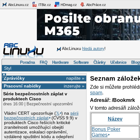
AbcLinuxu.cz
ITBiz.cz
HDmag.cz
AbcPráce.cz
AbcLinuxu
hledá autory
!
Poradna
FAQ
Hardware
Software
Články
Učebnice
Blog
Styl
×
Seznam zálože
Zprávičky
napište »
Pracovní nabídky
inzerujte »
Zde si můžete prohléd
spam
.
Série bezpečnostních záplat v
produktech Cisco
Adresář: /Bookmrk
dnes 16:00 | Bezpečnostní upozornění
V tomto adresáři zálož
Vládní CERT upozorňuje (
𝕏
) na
sérii
bezpečnostních záplat
(CVSS 9.9) v
Název
produktech Cisco řešících kritické
zranitelnosti umožňující obejití
Bonus Poker
autentizace, eskalaci oprávnění,
Games
vzdálené spuštění kódu a odepření