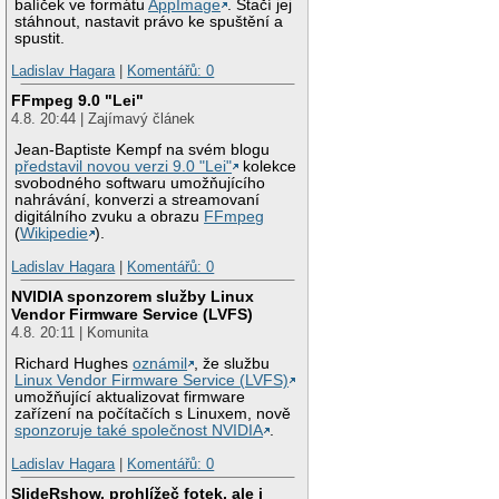
balíček ve formátu
AppImage
. Stačí jej
stáhnout, nastavit právo ke spuštění a
spustit.
Ladislav Hagara
|
Komentářů: 0
FFmpeg 9.0 "Lei"
4.8. 20:44 | Zajímavý článek
Jean-Baptiste Kempf na svém blogu
představil novou verzi 9.0 "Lei"
kolekce
svobodného softwaru umožňujícího
nahrávání, konverzi a streamovaní
digitálního zvuku a obrazu
FFmpeg
(
Wikipedie
).
Ladislav Hagara
|
Komentářů: 0
NVIDIA sponzorem služby Linux
Vendor Firmware Service (LVFS)
4.8. 20:11 | Komunita
Richard Hughes
oznámil
, že službu
Linux Vendor Firmware Service (LVFS)
umožňující aktualizovat firmware
zařízení na počítačích s Linuxem, nově
sponzoruje také společnost NVIDIA
.
Ladislav Hagara
|
Komentářů: 0
SlideRshow, prohlížeč fotek, ale i