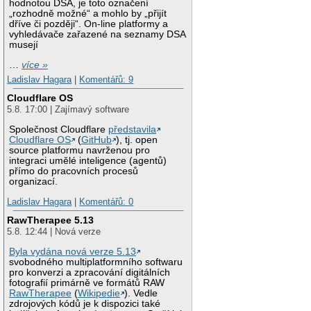
hodnotou DSA, je toto označení
„rozhodně možné“ a mohlo by „přijít
dříve či později“. On-line platformy a
vyhledávače zařazené na seznamy DSA
musejí
…
více »
Ladislav Hagara
|
Komentářů: 9
Cloudflare OS
5.8. 17:00 | Zajímavý software
Společnost Cloudflare
představila
Cloudflare OS
(
GitHub
), tj. open
source platformu navrženou pro
integraci umělé inteligence (agentů)
přímo do pracovních procesů
organizací.
Ladislav Hagara
|
Komentářů: 0
RawTherapee 5.13
5.8. 12:44 | Nová verze
Byla vydána nová verze 5.13
svobodného multiplatformního softwaru
pro konverzi a zpracování digitálních
fotografií primárně ve formátů RAW
RawTherapee
(
Wikipedie
). Vedle
zdrojových kódů je k dispozici také