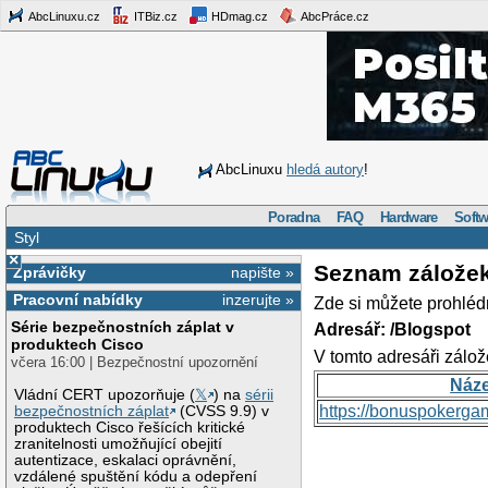
AbcLinuxu.cz
ITBiz.cz
HDmag.cz
AbcPráce.cz
AbcLinuxu
hledá autory
!
Poradna
FAQ
Hardware
Softw
Styl
×
Seznam zálože
Zprávičky
napište »
Pracovní nabídky
inzerujte »
Zde si můžete prohléd
Série bezpečnostních záplat v
Adresář: /Blogspot
produktech Cisco
V tomto adresáři zálož
včera 16:00 | Bezpečnostní upozornění
Náz
Vládní CERT upozorňuje (
𝕏
) na
sérii
https://bonuspokerga
bezpečnostních záplat
(CVSS 9.9) v
produktech Cisco řešících kritické
zranitelnosti umožňující obejití
autentizace, eskalaci oprávnění,
vzdálené spuštění kódu a odepření