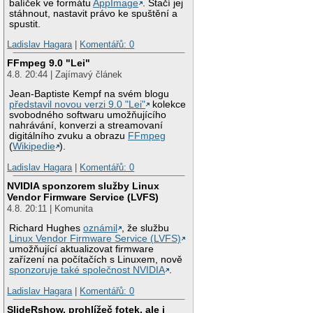
balíček ve formátu
AppImage
. Stačí jej
stáhnout, nastavit právo ke spuštění a
spustit.
Ladislav Hagara
|
Komentářů: 0
FFmpeg 9.0 "Lei"
4.8. 20:44 | Zajímavý článek
Jean-Baptiste Kempf na svém blogu
představil novou verzi 9.0 "Lei"
kolekce
svobodného softwaru umožňujícího
nahrávání, konverzi a streamovaní
digitálního zvuku a obrazu
FFmpeg
(
Wikipedie
).
Ladislav Hagara
|
Komentářů: 0
NVIDIA sponzorem služby Linux
Vendor Firmware Service (LVFS)
4.8. 20:11 | Komunita
Richard Hughes
oznámil
, že službu
Linux Vendor Firmware Service (LVFS)
umožňující aktualizovat firmware
zařízení na počítačích s Linuxem, nově
sponzoruje také společnost NVIDIA
.
Ladislav Hagara
|
Komentářů: 0
SlideRshow, prohlížeč fotek, ale i