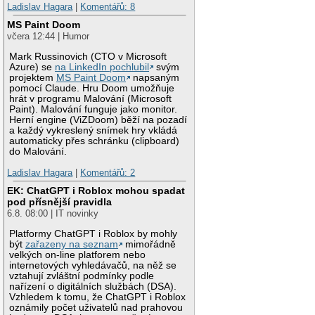
Ladislav Hagara
|
Komentářů: 8
MS Paint Doom
včera 12:44 | Humor
Mark Russinovich (CTO v Microsoft
Azure) se
na LinkedIn pochlubil
svým
projektem
MS Paint Doom
napsaným
pomocí Claude. Hru Doom umožňuje
hrát v programu Malování (Microsoft
Paint). Malování funguje jako monitor.
Herní engine (ViZDoom) běží na pozadí
a každý vykreslený snímek hry vkládá
automaticky přes schránku (clipboard)
do Malování.
Ladislav Hagara
|
Komentářů: 2
EK: ChatGPT i Roblox mohou spadat
pod přísnější pravidla
6.8. 08:00 | IT novinky
Platformy ChatGPT i Roblox by mohly
být
zařazeny na seznam
mimořádně
velkých on-line platforem nebo
internetových vyhledávačů, na něž se
vztahují zvláštní podmínky podle
nařízení o digitálních službách (DSA).
Vzhledem k tomu, že ChatGPT i Roblox
oznámily počet uživatelů nad prahovou