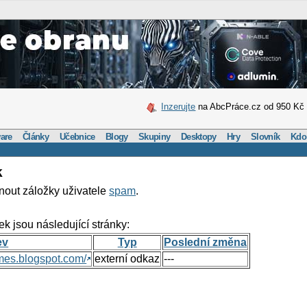
Inzerujte
na AbcPráce.cz od 950 Kč
are
Články
Učebnice
Blogy
Skupiny
Desktopy
Hry
Slovník
Kdo
k
nout záložky uživatele
spam
.
ek jsou následující stránky:
ev
Typ
Poslední změna
mes.blogspot.com/
externí odkaz
---