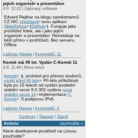
jejich organizér a prezentátor
4.8. 12:22 | Zajímavý software
Edvard Rejthar na blogu zaměstnanců
CZ.NIC
představil
svou aplikaci
SlideRshow
(
GitHub
). Funguje jako
prohlížeč fotek, ale i jako jejich
organizér a prezentátor. Neinstaluje se,
běží přímo v prohlížeči. Bez serveru.
Offline.
Ladislav Hagara
|
Komentářů: 11
Kermit má 45 let. Vydán C-Kermit 11
4.8. 11:44 | Nová verze
Kermit
, tj. protokol pro přenos souborů,
vznikl před 45 lety
. Při této příležitosti
byla po 15 letech od vydání poslední
stabilní verze 9.0.302 vydána
nová
stabilní verze 11
implementace
C-
Kermit
. S podporou IPv6.
Ladislav Hagara
|
Komentářů: 0
Centrum
|
Napsat
|
Starší
Anketa
navrhněte »
Které desktopové prostředí na Linuxu
používáte?