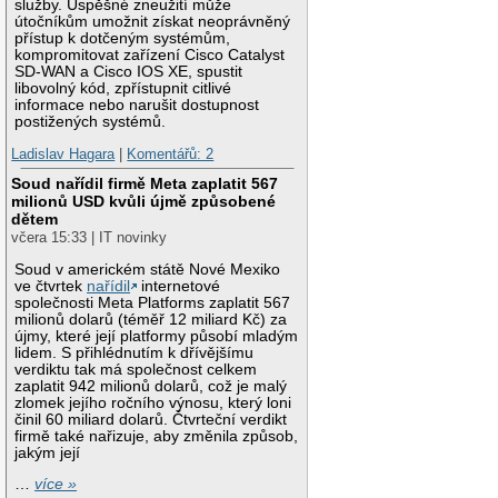
služby. Úspěšné zneužití může
útočníkům umožnit získat neoprávněný
přístup k dotčeným systémům,
kompromitovat zařízení Cisco Catalyst
SD-WAN a Cisco IOS XE, spustit
libovolný kód, zpřístupnit citlivé
informace nebo narušit dostupnost
postižených systémů.
Ladislav Hagara
|
Komentářů: 2
Soud nařídil firmě Meta zaplatit 567
milionů USD kvůli újmě způsobené
dětem
včera 15:33 | IT novinky
Soud v americkém státě Nové Mexiko
ve čtvrtek
nařídil
internetové
společnosti Meta Platforms zaplatit 567
milionů dolarů (téměř 12 miliard Kč) za
újmy, které její platformy působí mladým
lidem. S přihlédnutím k dřívějšímu
verdiktu tak má společnost celkem
zaplatit 942 milionů dolarů, což je malý
zlomek jejího ročního výnosu, který loni
činil 60 miliard dolarů. Čtvrteční verdikt
firmě také nařizuje, aby změnila způsob,
jakým její
…
více »