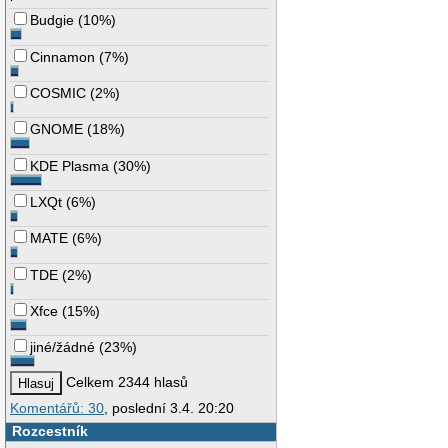
Budgie
(
10%
)
Cinnamon
(
7%
)
COSMIC
(
2%
)
GNOME
(
18%
)
KDE Plasma
(
30%
)
LXQt
(
6%
)
MATE
(
6%
)
TDE
(
2%
)
Xfce
(
15%
)
jiné/žádné
(
23%
)
Celkem 2344 hlasů
Komentářů: 30
, poslední 3.4. 20:20
Rozcestník