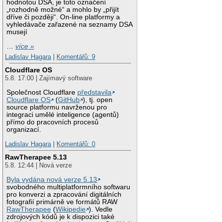
hodnotou DSA, je toto označení
„rozhodně možné“ a mohlo by „přijít
dříve či později“. On-line platformy a
vyhledávače zařazené na seznamy DSA
musejí
…
více »
Ladislav Hagara
|
Komentářů: 9
Cloudflare OS
5.8. 17:00 | Zajímavý software
Společnost Cloudflare
představila
Cloudflare OS
(
GitHub
), tj. open
source platformu navrženou pro
integraci umělé inteligence (agentů)
přímo do pracovních procesů
organizací.
Ladislav Hagara
|
Komentářů: 0
RawTherapee 5.13
5.8. 12:44 | Nová verze
Byla vydána nová verze 5.13
svobodného multiplatformního softwaru
pro konverzi a zpracování digitálních
fotografií primárně ve formátů RAW
RawTherapee
(
Wikipedie
). Vedle
zdrojových kódů je k dispozici také