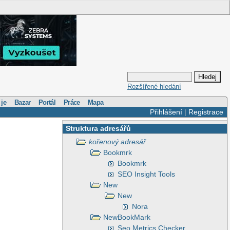
Rozšířené hledání
 je
Bazar
Portál
Práce
Mapa
Přihlášení
|
Registrace
Struktura adresářů
kořenový adresář
Bookmrk
Bookmrk
SEO Insight Tools
New
New
Nora
NewBookMark
Seo Metrics Checker