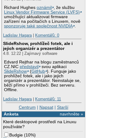
Richard Hughes
oznámil
, že službu
Linux Vendor Firmware Service (LVFS)
umožňující aktualizovat firmware
zařízení na počítačích s Linuxem, nově
sponzoruje také společnost NVIDIA
.
Ladislav Hagara
|
Komentářů: 0
SlideRshow, prohlížeč fotek, ale i
jejich organizér a prezentátor
4.8. 12:22 | Zajímavý software
Edvard Rejthar na blogu zaměstnanců
CZ.NIC
představil
svou aplikaci
SlideRshow
(
GitHub
). Funguje jako
prohlížeč fotek, ale i jako jejich
organizér a prezentátor. Neinstaluje se,
běží přímo v prohlížeči. Bez serveru.
Offline.
Ladislav Hagara
|
Komentářů: 11
Centrum
|
Napsat
|
Starší
Anketa
navrhněte »
Které desktopové prostředí na Linuxu
používáte?
Budgie
(
10%
)