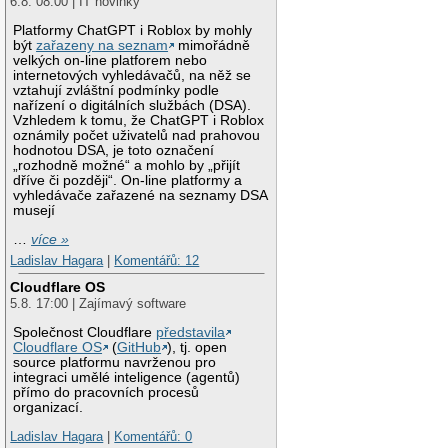
6.8. 08:00 | IT novinky
Platformy ChatGPT i Roblox by mohly
být
zařazeny na seznam
mimořádně
velkých on-line platforem nebo
internetových vyhledávačů, na něž se
vztahují zvláštní podmínky podle
nařízení o digitálních službách (DSA).
Vzhledem k tomu, že ChatGPT i Roblox
oznámily počet uživatelů nad prahovou
hodnotou DSA, je toto označení
„rozhodně možné“ a mohlo by „přijít
dříve či později“. On-line platformy a
vyhledávače zařazené na seznamy DSA
musejí
…
více »
Ladislav Hagara
|
Komentářů: 12
Cloudflare OS
5.8. 17:00 | Zajímavý software
Společnost Cloudflare
představila
Cloudflare OS
(
GitHub
), tj. open
source platformu navrženou pro
integraci umělé inteligence (agentů)
přímo do pracovních procesů
organizací.
Ladislav Hagara
|
Komentářů: 0