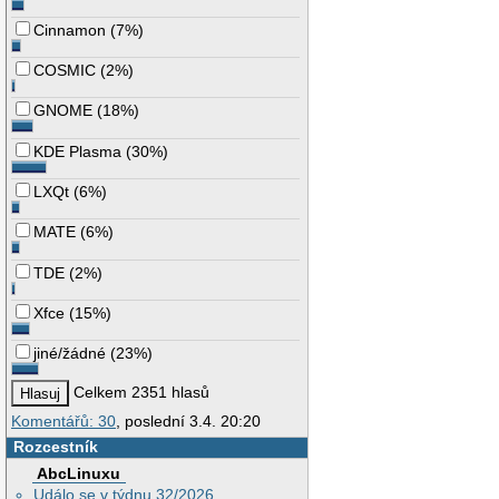
Cinnamon
(
7%
)
COSMIC
(
2%
)
GNOME
(
18%
)
KDE Plasma
(
30%
)
LXQt
(
6%
)
MATE
(
6%
)
TDE
(
2%
)
Xfce
(
15%
)
jiné/žádné
(
23%
)
Celkem 2351 hlasů
Komentářů: 30
, poslední 3.4. 20:20
Rozcestník
AbcLinuxu
Událo se v týdnu 32/2026