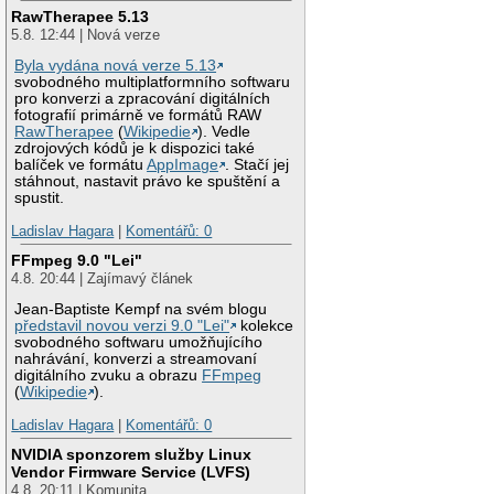
RawTherapee 5.13
5.8. 12:44 | Nová verze
Byla vydána nová verze 5.13
svobodného multiplatformního softwaru
pro konverzi a zpracování digitálních
fotografií primárně ve formátů RAW
RawTherapee
(
Wikipedie
). Vedle
zdrojových kódů je k dispozici také
balíček ve formátu
AppImage
. Stačí jej
stáhnout, nastavit právo ke spuštění a
spustit.
Ladislav Hagara
|
Komentářů: 0
FFmpeg 9.0 "Lei"
4.8. 20:44 | Zajímavý článek
Jean-Baptiste Kempf na svém blogu
představil novou verzi 9.0 "Lei"
kolekce
svobodného softwaru umožňujícího
nahrávání, konverzi a streamovaní
digitálního zvuku a obrazu
FFmpeg
(
Wikipedie
).
Ladislav Hagara
|
Komentářů: 0
NVIDIA sponzorem služby Linux
Vendor Firmware Service (LVFS)
4.8. 20:11 | Komunita