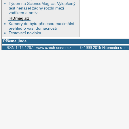
Týden na ScienceMag.cz: Vylepšený
test nenašel žádný rozdíl mezi
vodíkem a antiv
HDmag.cz
Kamery do bytu přinesou maximální
přehled o vaší domácnosti
Testovací novinka
Píšeme jinde
ISSN 1214-1267
www.czech-server.cz
© 1999-2015
Nitemedia s. r. 