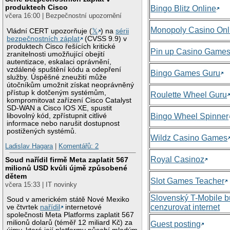
produktech Cisco
Bingo Blitz Online
včera 16:00 | Bezpečnostní upozornění
Monopoly Casino Onl
Vládní CERT upozorňuje (
𝕏
) na
sérii
bezpečnostních záplat
(CVSS 9.9) v
produktech Cisco řešících kritické
Pin up Casino Game
zranitelnosti umožňující obejití
autentizace, eskalaci oprávnění,
vzdálené spuštění kódu a odepření
Bingo Games Guru
služby. Úspěšné zneužití může
útočníkům umožnit získat neoprávněný
přístup k dotčeným systémům,
Roulette Wheel Guru
kompromitovat zařízení Cisco Catalyst
SD-WAN a Cisco IOS XE, spustit
libovolný kód, zpřístupnit citlivé
Bingo Wheel Spinner
informace nebo narušit dostupnost
postižených systémů.
Wildz Casino Games
Ladislav Hagara
|
Komentářů: 2
Royal Casinoz
Soud nařídil firmě Meta zaplatit 567
milionů USD kvůli újmě způsobené
dětem
Slot Games Teacher
včera 15:33 | IT novinky
Slovenský T-Mobile 
Soud v americkém státě Nové Mexiko
cenzurovat internet
ve čtvrtek
nařídil
internetové
společnosti Meta Platforms zaplatit 567
milionů dolarů (téměř 12 miliard Kč) za
Guest posting