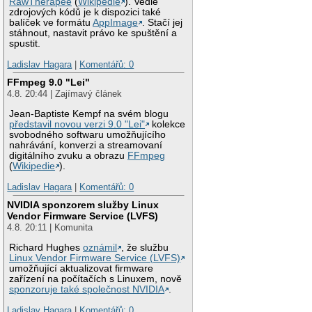
RawTherapee
(
Wikipedie
). Vedle
zdrojových kódů je k dispozici také
balíček ve formátu
AppImage
. Stačí jej
stáhnout, nastavit právo ke spuštění a
spustit.
Ladislav Hagara
|
Komentářů: 0
FFmpeg 9.0 "Lei"
4.8. 20:44 | Zajímavý článek
Jean-Baptiste Kempf na svém blogu
představil novou verzi 9.0 "Lei"
kolekce
svobodného softwaru umožňujícího
nahrávání, konverzi a streamovaní
digitálního zvuku a obrazu
FFmpeg
(
Wikipedie
).
Ladislav Hagara
|
Komentářů: 0
NVIDIA sponzorem služby Linux
Vendor Firmware Service (LVFS)
4.8. 20:11 | Komunita
Richard Hughes
oznámil
, že službu
Linux Vendor Firmware Service (LVFS)
umožňující aktualizovat firmware
zařízení na počítačích s Linuxem, nově
sponzoruje také společnost NVIDIA
.
Ladislav Hagara
|
Komentářů: 0