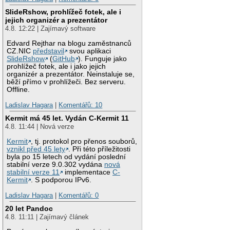
SlideRshow, prohlížeč fotek, ale i
jejich organizér a prezentátor
4.8. 12:22 | Zajímavý software
Edvard Rejthar na blogu zaměstnanců
CZ.NIC
představil
svou aplikaci
SlideRshow
(
GitHub
). Funguje jako
prohlížeč fotek, ale i jako jejich
organizér a prezentátor. Neinstaluje se,
běží přímo v prohlížeči. Bez serveru.
Offline.
Ladislav Hagara
|
Komentářů: 10
Kermit má 45 let. Vydán C-Kermit 11
4.8. 11:44 | Nová verze
Kermit
, tj. protokol pro přenos souborů,
vznikl před 45 lety
. Při této příležitosti
byla po 15 letech od vydání poslední
stabilní verze 9.0.302 vydána
nová
stabilní verze 11
implementace
C-
Kermit
. S podporou IPv6.
Ladislav Hagara
|
Komentářů: 0
20 let Pandoc
4.8. 11:11 | Zajímavý článek