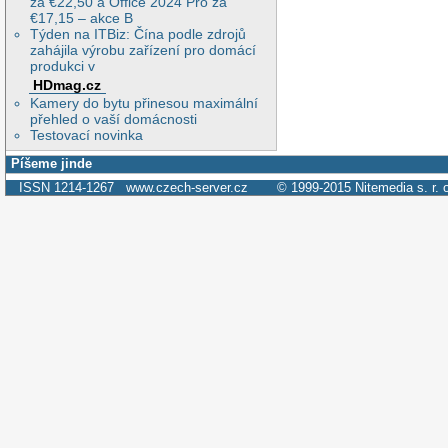
za €22,50 a Office 2024 Pro za
€17,15 – akce B
Týden na ITBiz: Čína podle zdrojů
zahájila výrobu zařízení pro domácí
produkci v
HDmag.cz
Kamery do bytu přinesou maximální
přehled o vaší domácnosti
Testovací novinka
Píšeme jinde
ISSN 1214-1267
www.czech-server.cz
© 1999-2015
Nitemedia s. r. 