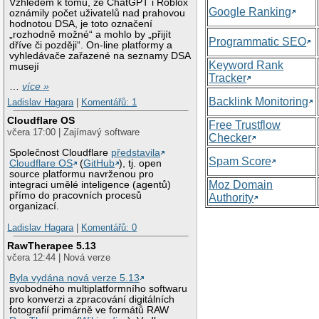
Vzhledem k tomu, že ChatGPT i Roblox
Google Ranking
oznámily počet uživatelů nad prahovou
hodnotou DSA, je toto označení
„rozhodně možné“ a mohlo by „přijít
Programmatic SEO
dříve či později“. On-line platformy a
vyhledávače zařazené na seznamy DSA
Keyword Rank
musejí
Tracker
…
více »
Backlink Monitoring
Ladislav Hagara
|
Komentářů: 1
Cloudflare OS
Free Trustflow
včera 17:00 | Zajímavý software
Checker
Společnost Cloudflare
představila
Spam Score
Cloudflare OS
(
GitHub
), tj. open
source platformu navrženou pro
Moz Domain
integraci umělé inteligence (agentů)
přímo do pracovních procesů
Authority
organizací.
Ladislav Hagara
|
Komentářů: 0
RawTherapee 5.13
včera 12:44 | Nová verze
Byla vydána nová verze 5.13
svobodného multiplatformního softwaru
pro konverzi a zpracování digitálních
fotografií primárně ve formátů RAW