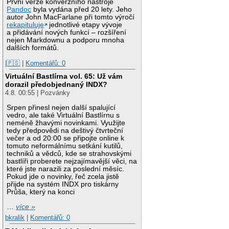
První verze konverzního nástroje
Pandoc
byla vydána před 20 lety. Jeho
autor John MacFarlane při tomto výročí
rekapituluje
jednotlivé etapy vývoje
a přidávání nových funkcí – rozšíření
nejen Markdownu a podporu mnoha
dalších formátů.
|🇵🇸
|
Komentářů: 0
Virtuální Bastlírna vol. 65: Už vám
dorazil předobjednaný INDX?
4.8. 00:55 | Pozvánky
Srpen přinesl nejen další spalující
vedro, ale také Virtuální Bastlírnu s
neméně žhavými novinkami. Využijte
tedy předpovědi na deštivý čtvrteční
večer a od 20:00 se připojte online k
tomuto neformálnímu setkání kutilů,
techniků a vědců, kde se strahovskými
bastlíři proberete nejzajímavější věci, na
které jste narazili za poslední měsíc.
Pokud jde o novinky, řeč zcela jistě
přijde na systém INDX pro tiskárny
Průša, který na konci
…
více »
bkralik
|
Komentářů: 0