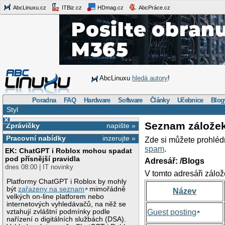
AbcLinuxu.cz
ITBiz.cz
HDmag.cz
AbcPráce.cz
AbcLinuxu
hledá autory
!
Poradna
FAQ
Hardware
Software
Články
Učebnice
Blog
Styl
×
Seznam zálože
Zprávičky
napište »
Pracovní nabídky
inzerujte »
Zde si můžete prohléd
spam
.
EK: ChatGPT i Roblox mohou spadat
pod přísnější pravidla
Adresář: /Blogs
dnes 08:00 | IT novinky
V tomto adresáři zálož
Platformy ChatGPT i Roblox by mohly
být
zařazeny na seznam
mimořádně
Název
velkých on-line platforem nebo
internetových vyhledávačů, na něž se
vztahují zvláštní podmínky podle
Guest posting
nařízení o digitálních službách (DSA).