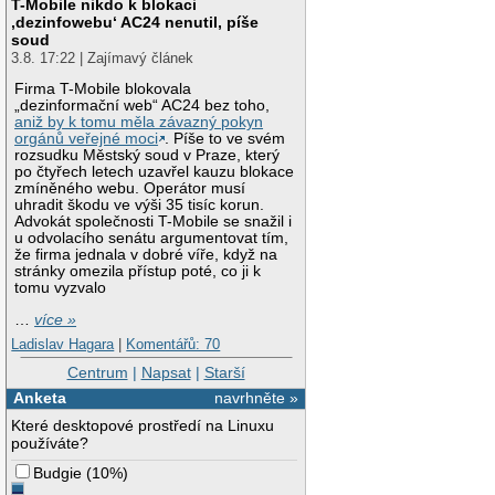
T-Mobile nikdo k blokaci
‚dezinfowebu‘ AC24 nenutil, píše
soud
3.8. 17:22 | Zajímavý článek
Firma T-Mobile blokovala
„dezinformační web“ AC24 bez toho,
aniž by k tomu měla závazný pokyn
orgánů veřejné moci
. Píše to ve svém
rozsudku Městský soud v Praze, který
po čtyřech letech uzavřel kauzu blokace
zmíněného webu. Operátor musí
uhradit škodu ve výši 35 tisíc korun.
Advokát společnosti T-Mobile se snažil i
u odvolacího senátu argumentovat tím,
že firma jednala v dobré víře, když na
stránky omezila přístup poté, co ji k
tomu vyzvalo
…
více »
Ladislav Hagara
|
Komentářů: 70
Centrum
|
Napsat
|
Starší
Anketa
navrhněte »
Které desktopové prostředí na Linuxu
používáte?
Budgie
(
10%
)