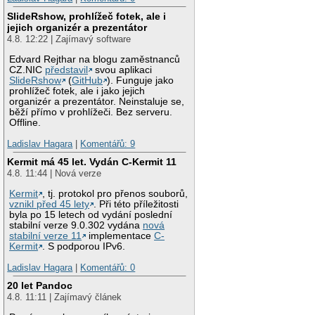
SlideRshow, prohlížeč fotek, ale i
jejich organizér a prezentátor
4.8. 12:22 | Zajímavý software
Edvard Rejthar na blogu zaměstnanců
CZ.NIC
představil
svou aplikaci
SlideRshow
(
GitHub
). Funguje jako
prohlížeč fotek, ale i jako jejich
organizér a prezentátor. Neinstaluje se,
běží přímo v prohlížeči. Bez serveru.
Offline.
Ladislav Hagara
|
Komentářů: 9
Kermit má 45 let. Vydán C-Kermit 11
4.8. 11:44 | Nová verze
Kermit
, tj. protokol pro přenos souborů,
vznikl před 45 lety
. Při této příležitosti
byla po 15 letech od vydání poslední
stabilní verze 9.0.302 vydána
nová
stabilní verze 11
implementace
C-
Kermit
. S podporou IPv6.
Ladislav Hagara
|
Komentářů: 0
20 let Pandoc
4.8. 11:11 | Zajímavý článek