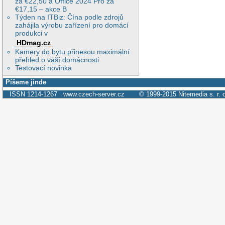
za €22,50 a Office 2024 Pro za
€17,15 – akce B
Týden na ITBiz: Čína podle zdrojů
zahájila výrobu zařízení pro domácí
produkci v
HDmag.cz
Kamery do bytu přinesou maximální
přehled o vaší domácnosti
Testovací novinka
Píšeme jinde
ISSN 1214-1267
www.czech-server.cz
© 1999-2015
Nitemedia s. r. 