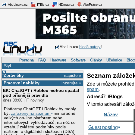
AbcLinuxu.cz
ITBiz.cz
HDmag.cz
AbcPráce.cz
AbcLinuxu
hledá autory
!
Poradna
FAQ
Hardware
Software
Články
Učebnice
Blog
Styl
×
Seznam zálože
Zprávičky
napište »
Pracovní nabídky
inzerujte »
Zde si můžete prohléd
spam
.
EK: ChatGPT i Roblox mohou spadat
pod přísnější pravidla
Adresář: /Blogs
dnes 08:00 | IT novinky
V tomto adresáři zálož
Platformy ChatGPT i Roblox by mohly
být
zařazeny na seznam
mimořádně
Název
velkých on-line platforem nebo
internetových vyhledávačů, na něž se
vztahují zvláštní podmínky podle
Guest posting
nařízení o digitálních službách (DSA).