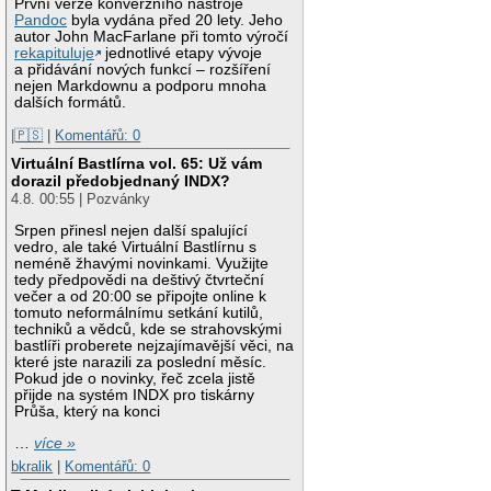
První verze konverzního nástroje
Pandoc
byla vydána před 20 lety. Jeho
autor John MacFarlane při tomto výročí
rekapituluje
jednotlivé etapy vývoje
a přidávání nových funkcí – rozšíření
nejen Markdownu a podporu mnoha
dalších formátů.
|🇵🇸
|
Komentářů: 0
Virtuální Bastlírna vol. 65: Už vám
dorazil předobjednaný INDX?
4.8. 00:55 | Pozvánky
Srpen přinesl nejen další spalující
vedro, ale také Virtuální Bastlírnu s
neméně žhavými novinkami. Využijte
tedy předpovědi na deštivý čtvrteční
večer a od 20:00 se připojte online k
tomuto neformálnímu setkání kutilů,
techniků a vědců, kde se strahovskými
bastlíři proberete nejzajímavější věci, na
které jste narazili za poslední měsíc.
Pokud jde o novinky, řeč zcela jistě
přijde na systém INDX pro tiskárny
Průša, který na konci
…
více »
bkralik
|
Komentářů: 0