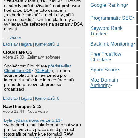
Vzhledem k tomu, že ChatGPT i Roblox
Google Ranking
oznámily počet uživatelů nad prahovou
hodnotou DSA, je toto označení
„rozhodně možné“ a mohlo by „přijít
Programmatic SEO
dříve či později“. On-line platformy a
vyhledávače zařazené na seznamy DSA
Keyword Rank
musejí
Tracker
…
více »
Backlink Monitoring
Ladislav Hagara
|
Komentářů: 1
Cloudflare OS
Free Trustflow
včera 17:00 | Zajímavý software
Checker
Společnost Cloudflare
představila
Spam Score
Cloudflare OS
(
GitHub
), tj. open
source platformu navrženou pro
Moz Domain
integraci umělé inteligence (agentů)
přímo do pracovních procesů
Authority
organizací.
Ladislav Hagara
|
Komentářů: 0
RawTherapee 5.13
včera 12:44 | Nová verze
Byla vydána nová verze 5.13
svobodného multiplatformního softwaru
pro konverzi a zpracování digitálních
fotografií primárně ve formátů RAW