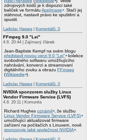
RawTherapee
(
Wikipedie
). Vedle
zdrojových kódů je k dispozici také
balíček ve formátu
AppImage
. Stačí jej
stáhnout, nastavit právo ke spuštění a
spustit.
Ladislav Hagara
|
Komentářů: 0
FFmpeg 9.0 "Lei"
4.8. 20:44 | Zajímavý článek
Jean-Baptiste Kempf na svém blogu
představil novou verzi 9.0 "Lei"
kolekce
svobodného softwaru umožňujícího
nahrávání, konverzi a streamovaní
digitálního zvuku a obrazu
FFmpeg
(
Wikipedie
).
Ladislav Hagara
|
Komentářů: 0
NVIDIA sponzorem služby Linux
Vendor Firmware Service (LVFS)
4.8. 20:11 | Komunita
Richard Hughes
oznámil
, že službu
Linux Vendor Firmware Service (LVFS)
umožňující aktualizovat firmware
zařízení na počítačích s Linuxem, nově
sponzoruje také společnost NVIDIA
.
Ladislav Hagara
|
Komentářů: 0