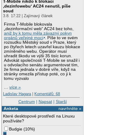
T-Mobile nikdo k blokaci
‚dezinfowebu‘ AC24 nenutil, píše
soud
3.8. 17:22 | Zajímavý článek
Firma T-Mobile blokovala
„dezinformační web“ AC24 bez toho,
aniž by k tomu měla závazný pokyn
orgánů veřejné moci
. Píše to ve svém
rozsudku Městský soud v Praze, který
po čtyřech letech uzavřel kauzu blokace
zmíněného webu. Operátor musí
uhradit škodu ve výši 35 tisíc korun.
Advokát společnosti T-Mobile se snažil i
u odvolacího senátu argumentovat tím,
že firma jednala v dobré víře, když na
stránky omezila přístup poté, co ji k
tomu vyzvalo
…
více »
Ladislav Hagara
|
Komentářů: 68
Centrum
|
Napsat
|
Starší
Anketa
navrhněte »
Které desktopové prostředí na Linuxu
používáte?
Budgie
(
10%
)