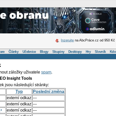
Inzerujte
na AbcPráce.cz od 950 Kč
are
Články
Učebnice
Blogy
Skupiny
Desktopy
Hry
Slovník
Kdo
k
nout záložky uživatele
spam
.
EO Insight Tools
ek jsou následující stránky:
Typ
Poslední změna
externí odkaz
---
externí odkaz
---
y
externí odkaz
---