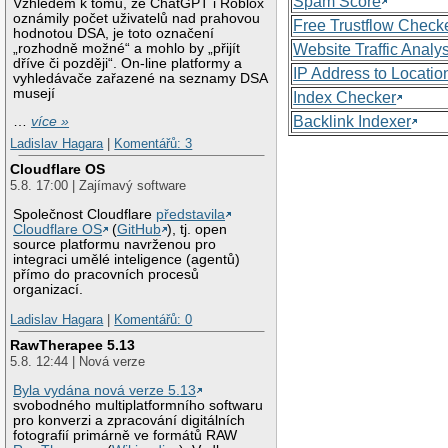
Spam Score
Vzhledem k tomu, že ChatGPT i Roblox
oznámily počet uživatelů nad prahovou
Free Trustflow Check
hodnotou DSA, je toto označení
„rozhodně možné“ a mohlo by „přijít
Website Traffic Analy
dříve či později“. On-line platformy a
IP Address to Locatio
vyhledávače zařazené na seznamy DSA
musejí
Index Checker
Backlink Indexer
…
více »
Ladislav Hagara
|
Komentářů: 3
Cloudflare OS
5.8. 17:00 | Zajímavý software
Společnost Cloudflare
představila
Cloudflare OS
(
GitHub
), tj. open
source platformu navrženou pro
integraci umělé inteligence (agentů)
přímo do pracovních procesů
organizací.
Ladislav Hagara
|
Komentářů: 0
RawTherapee 5.13
5.8. 12:44 | Nová verze
Byla vydána nová verze 5.13
svobodného multiplatformního softwaru
pro konverzi a zpracování digitálních
fotografií primárně ve formátů RAW