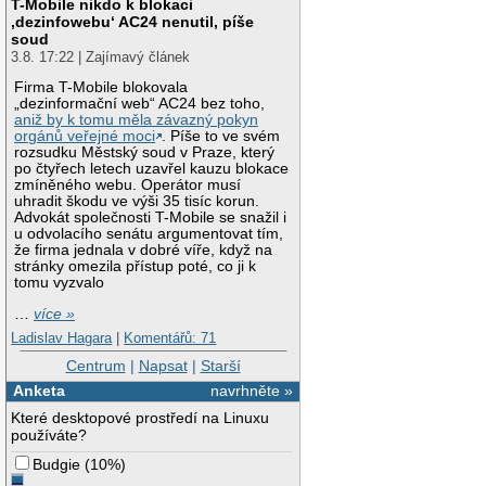
T-Mobile nikdo k blokaci
‚dezinfowebu‘ AC24 nenutil, píše
soud
3.8. 17:22 | Zajímavý článek
Firma T-Mobile blokovala
„dezinformační web“ AC24 bez toho,
aniž by k tomu měla závazný pokyn
orgánů veřejné moci
. Píše to ve svém
rozsudku Městský soud v Praze, který
po čtyřech letech uzavřel kauzu blokace
zmíněného webu. Operátor musí
uhradit škodu ve výši 35 tisíc korun.
Advokát společnosti T-Mobile se snažil i
u odvolacího senátu argumentovat tím,
že firma jednala v dobré víře, když na
stránky omezila přístup poté, co ji k
tomu vyzvalo
…
více »
Ladislav Hagara
|
Komentářů: 71
Centrum
|
Napsat
|
Starší
Anketa
navrhněte »
Které desktopové prostředí na Linuxu
používáte?
Budgie
(
10%
)