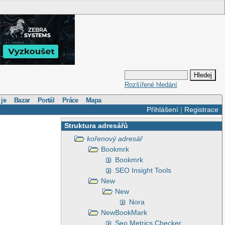
Rozšířené hledání
 je
Bazar
Portál
Práce
Mapa
Přihlášení
|
Registrace
Struktura adresářů
kořenový adresář
Bookmrk
Bookmrk
SEO Insight Tools
New
New
Nora
NewBookMark
Seo Metrics Checker