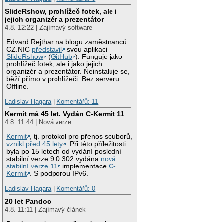
SlideRshow, prohlížeč fotek, ale i
jejich organizér a prezentátor
4.8. 12:22 | Zajímavý software
Edvard Rejthar na blogu zaměstnanců
CZ.NIC
představil
svou aplikaci
SlideRshow
(
GitHub
). Funguje jako
prohlížeč fotek, ale i jako jejich
organizér a prezentátor. Neinstaluje se,
běží přímo v prohlížeči. Bez serveru.
Offline.
Ladislav Hagara
|
Komentářů: 11
Kermit má 45 let. Vydán C-Kermit 11
4.8. 11:44 | Nová verze
Kermit
, tj. protokol pro přenos souborů,
vznikl před 45 lety
. Při této příležitosti
byla po 15 letech od vydání poslední
stabilní verze 9.0.302 vydána
nová
stabilní verze 11
implementace
C-
Kermit
. S podporou IPv6.
Ladislav Hagara
|
Komentářů: 0
20 let Pandoc
4.8. 11:11 | Zajímavý článek