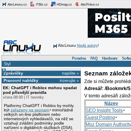
AbcLinuxu.cz
ITBiz.cz
HDmag.cz
AbcPráce.cz
AbcLinuxu
hledá autory
!
Poradna
FAQ
Hardware
Softw
Styl
×
Seznam zálože
Zprávičky
napište »
Pracovní nabídky
inzerujte »
Zde si můžete prohléd
EK: ChatGPT i Roblox mohou spadat
Adresář: /Bookmrk/S
pod přísnější pravidla
V tomto adresáři zálož
včera 08:00 | IT novinky
Název
Platformy ChatGPT i Roblox by mohly
být
zařazeny na seznam
mimořádně
SEO Insight Tools
velkých on-line platforem nebo
Guest Posting
internetových vyhledávačů, na něž se
vztahují zvláštní podmínky podle
Moz Domain Authorit
nařízení o digitálních službách (DSA).