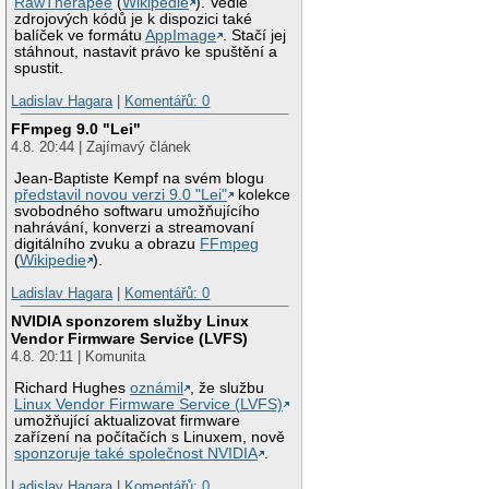
RawTherapee
(
Wikipedie
). Vedle
zdrojových kódů je k dispozici také
balíček ve formátu
AppImage
. Stačí jej
stáhnout, nastavit právo ke spuštění a
spustit.
Ladislav Hagara
|
Komentářů: 0
FFmpeg 9.0 "Lei"
4.8. 20:44 | Zajímavý článek
Jean-Baptiste Kempf na svém blogu
představil novou verzi 9.0 "Lei"
kolekce
svobodného softwaru umožňujícího
nahrávání, konverzi a streamovaní
digitálního zvuku a obrazu
FFmpeg
(
Wikipedie
).
Ladislav Hagara
|
Komentářů: 0
NVIDIA sponzorem služby Linux
Vendor Firmware Service (LVFS)
4.8. 20:11 | Komunita
Richard Hughes
oznámil
, že službu
Linux Vendor Firmware Service (LVFS)
umožňující aktualizovat firmware
zařízení na počítačích s Linuxem, nově
sponzoruje také společnost NVIDIA
.
Ladislav Hagara
|
Komentářů: 0