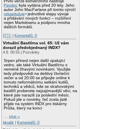
První verze konverzního nástroje
Pandoc
byla vydána před 20 lety. Jeho
autor John MacFarlane při tomto výročí
rekapituluje
jednotlivé etapy vývoje
a přidávání nových funkcí – rozšíření
nejen Markdownu a podporu mnoha
dalších formátů.
|🇵🇸
|
Komentářů: 0
Virtuální Bastlírna vol. 65: Už vám
dorazil předobjednaný INDX?
4.8. 00:55 | Pozvánky
Srpen přinesl nejen další spalující
vedro, ale také Virtuální Bastlírnu s
neméně žhavými novinkami. Využijte
tedy předpovědi na deštivý čtvrteční
večer a od 20:00 se připojte online k
tomuto neformálnímu setkání kutilů,
techniků a vědců, kde se strahovskými
bastlíři proberete nejzajímavější věci, na
které jste narazili za poslední měsíc.
Pokud jde o novinky, řeč zcela jistě
přijde na systém INDX pro tiskárny
Průša, který na konci
…
více »
bkralik
|
Komentářů: 0