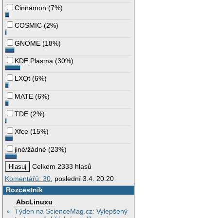
Cinnamon
(
7%
)
COSMIC
(
2%
)
GNOME
(
18%
)
KDE Plasma
(
30%
)
LXQt
(
6%
)
MATE
(
6%
)
TDE
(
2%
)
Xfce
(
15%
)
jiné/žádné
(
23%
)
Celkem 2333 hlasů
Komentářů: 30
, poslední 3.4. 20:20
Rozcestník
AbcLinuxu
Týden na ScienceMag.cz: Vylepšený