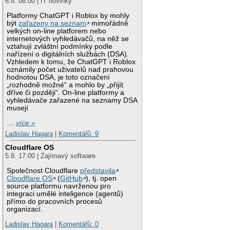
6.8. 08:00 | IT novinky
Platformy ChatGPT i Roblox by mohly
být
zařazeny na seznam
mimořádně
velkých on-line platforem nebo
internetových vyhledávačů, na něž se
vztahují zvláštní podmínky podle
nařízení o digitálních službách (DSA).
Vzhledem k tomu, že ChatGPT i Roblox
oznámily počet uživatelů nad prahovou
hodnotou DSA, je toto označení
„rozhodně možné“ a mohlo by „přijít
dříve či později“. On-line platformy a
vyhledávače zařazené na seznamy DSA
musejí
…
více »
Ladislav Hagara
|
Komentářů: 9
Cloudflare OS
5.8. 17:00 | Zajímavý software
Společnost Cloudflare
představila
Cloudflare OS
(
GitHub
), tj. open
source platformu navrženou pro
integraci umělé inteligence (agentů)
přímo do pracovních procesů
organizací.
Ladislav Hagara
|
Komentářů: 0