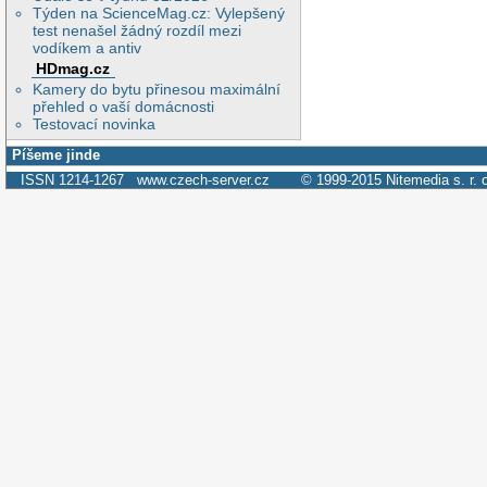
Týden na ScienceMag.cz: Vylepšený
test nenašel žádný rozdíl mezi
vodíkem a antiv
HDmag.cz
Kamery do bytu přinesou maximální
přehled o vaší domácnosti
Testovací novinka
Píšeme jinde
ISSN 1214-1267
www.czech-server.cz
© 1999-2015
Nitemedia s. r. 