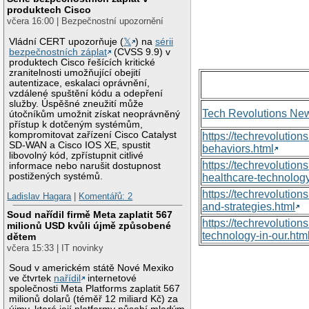
produktech Cisco
včera 16:00 | Bezpečnostní upozornění
Vládní CERT upozorňuje (
𝕏
) na
sérii
bezpečnostních záplat
(CVSS 9.9) v
produktech Cisco řešících kritické
zranitelnosti umožňující obejití
autentizace, eskalaci oprávnění,
vzdálené spuštění kódu a odepření
služby. Úspěšné zneužití může
Tech Revolutions Ne
útočníkům umožnit získat neoprávněný
přístup k dotčeným systémům,
kompromitovat zařízení Cisco Catalyst
https://techrevolutio
SD-WAN a Cisco IOS XE, spustit
behaviors.html
libovolný kód, zpřístupnit citlivé
https://techrevoluti
informace nebo narušit dostupnost
postižených systémů.
healthcare-technology
https://techrevolutio
Ladislav Hagara
|
Komentářů: 2
and-strategies.html
Soud nařídil firmě Meta zaplatit 567
https://techrevolutio
milionů USD kvůli újmě způsobené
technology-in-our.htm
dětem
včera 15:33 | IT novinky
Soud v americkém státě Nové Mexiko
ve čtvrtek
nařídil
internetové
společnosti Meta Platforms zaplatit 567
milionů dolarů (téměř 12 miliard Kč) za