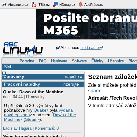
AbcLinuxu.cz
ITBiz.cz
HDmag.cz
AbcPráce.cz
AbcLinuxu
hledá autory
!
Poradna
FAQ
Hardware
Software
Články
Učebnice
Blog
Styl
×
Seznam zálože
Zprávičky
napište »
Pracovní nabídky
inzerujte »
Zde si můžete prohléd
spam
.
Quake: Dawn of the Machine
dnes 04:44 | IT novinky
Adresář: /Tech Revo
V tomto adresáři zálož
U příležitosti 30. výročí vydání
počítačové hry
Quake
byla
vydána
nová epizoda
s názvem
Dawn of the
Machine
(
Steam
).
Ladislav Hagara
|
Komentářů: 0
Série bezpečnostních záplat v