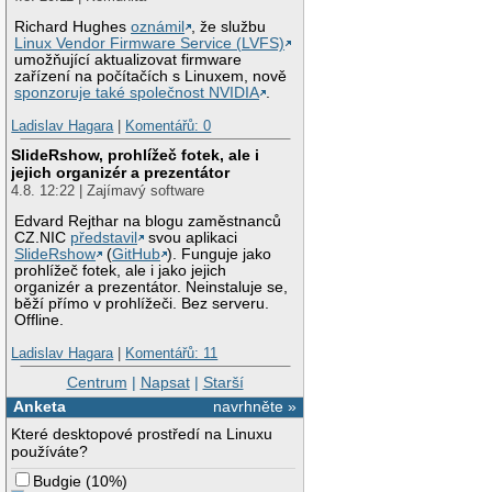
Richard Hughes
oznámil
, že službu
Linux Vendor Firmware Service (LVFS)
umožňující aktualizovat firmware
zařízení na počítačích s Linuxem, nově
sponzoruje také společnost NVIDIA
.
Ladislav Hagara
|
Komentářů: 0
SlideRshow, prohlížeč fotek, ale i
jejich organizér a prezentátor
4.8. 12:22 | Zajímavý software
Edvard Rejthar na blogu zaměstnanců
CZ.NIC
představil
svou aplikaci
SlideRshow
(
GitHub
). Funguje jako
prohlížeč fotek, ale i jako jejich
organizér a prezentátor. Neinstaluje se,
běží přímo v prohlížeči. Bez serveru.
Offline.
Ladislav Hagara
|
Komentářů: 11
Centrum
|
Napsat
|
Starší
Anketa
navrhněte »
Které desktopové prostředí na Linuxu
používáte?
Budgie
(
10%
)