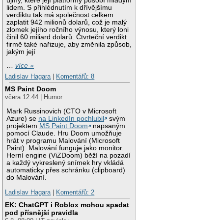
újmy, které její platformy působí mladým
lidem. S přihlédnutím k dřívějšímu
verdiktu tak má společnost celkem
zaplatit 942 milionů dolarů, což je malý
zlomek jejího ročního výnosu, který loni
činil 60 miliard dolarů. Čtvrteční verdikt
firmě také nařizuje, aby změnila způsob,
jakým její
…
více »
Ladislav Hagara
|
Komentářů: 8
MS Paint Doom
včera 12:44 | Humor
Mark Russinovich (CTO v Microsoft
Azure) se
na LinkedIn pochlubil
svým
projektem
MS Paint Doom
napsaným
pomocí Claude. Hru Doom umožňuje
hrát v programu Malování (Microsoft
Paint). Malování funguje jako monitor.
Herní engine (ViZDoom) běží na pozadí
a každý vykreslený snímek hry vkládá
automaticky přes schránku (clipboard)
do Malování.
Ladislav Hagara
|
Komentářů: 2
EK: ChatGPT i Roblox mohou spadat
pod přísnější pravidla