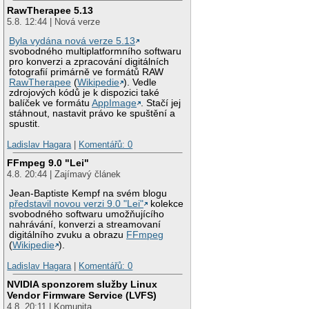
RawTherapee 5.13
5.8. 12:44 | Nová verze
Byla vydána nová verze 5.13
svobodného multiplatformního softwaru
pro konverzi a zpracování digitálních
fotografií primárně ve formátů RAW
RawTherapee
(
Wikipedie
). Vedle
zdrojových kódů je k dispozici také
balíček ve formátu
AppImage
. Stačí jej
stáhnout, nastavit právo ke spuštění a
spustit.
Ladislav Hagara
|
Komentářů: 0
FFmpeg 9.0 "Lei"
4.8. 20:44 | Zajímavý článek
Jean-Baptiste Kempf na svém blogu
představil novou verzi 9.0 "Lei"
kolekce
svobodného softwaru umožňujícího
nahrávání, konverzi a streamovaní
digitálního zvuku a obrazu
FFmpeg
(
Wikipedie
).
Ladislav Hagara
|
Komentářů: 0
NVIDIA sponzorem služby Linux
Vendor Firmware Service (LVFS)
4.8. 20:11 | Komunita