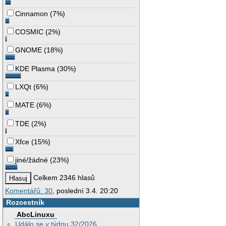
Cinnamon
(
7%
)
COSMIC
(
2%
)
GNOME
(
18%
)
KDE Plasma
(
30%
)
LXQt
(
6%
)
MATE
(
6%
)
TDE
(
2%
)
Xfce
(
15%
)
jiné/žádné
(
23%
)
Celkem 2346 hlasů
Komentářů: 30
, poslední 3.4. 20:20
Rozcestník
AbcLinuxu
Událo se v týdnu 32/2026