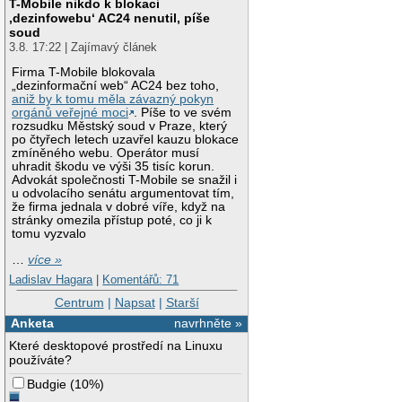
T-Mobile nikdo k blokaci
‚dezinfowebu‘ AC24 nenutil, píše
soud
3.8. 17:22 | Zajímavý článek
Firma T-Mobile blokovala
„dezinformační web“ AC24 bez toho,
aniž by k tomu měla závazný pokyn
orgánů veřejné moci
. Píše to ve svém
rozsudku Městský soud v Praze, který
po čtyřech letech uzavřel kauzu blokace
zmíněného webu. Operátor musí
uhradit škodu ve výši 35 tisíc korun.
Advokát společnosti T-Mobile se snažil i
u odvolacího senátu argumentovat tím,
že firma jednala v dobré víře, když na
stránky omezila přístup poté, co ji k
tomu vyzvalo
…
více »
Ladislav Hagara
|
Komentářů: 71
Centrum
|
Napsat
|
Starší
Anketa
navrhněte »
Které desktopové prostředí na Linuxu
používáte?
Budgie
(
10%
)