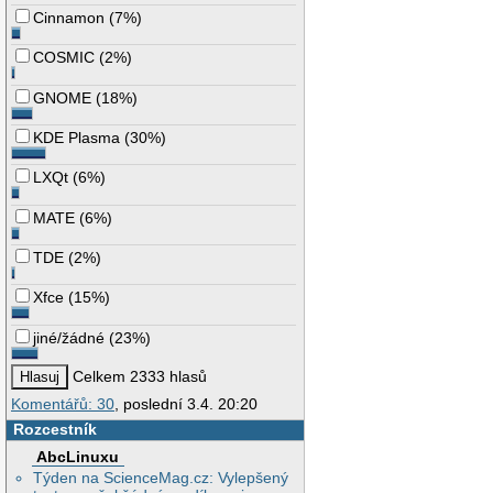
Cinnamon
(
7%
)
COSMIC
(
2%
)
GNOME
(
18%
)
KDE Plasma
(
30%
)
LXQt
(
6%
)
MATE
(
6%
)
TDE
(
2%
)
Xfce
(
15%
)
jiné/žádné
(
23%
)
Celkem 2333 hlasů
Komentářů: 30
, poslední 3.4. 20:20
Rozcestník
AbcLinuxu
Týden na ScienceMag.cz: Vylepšený