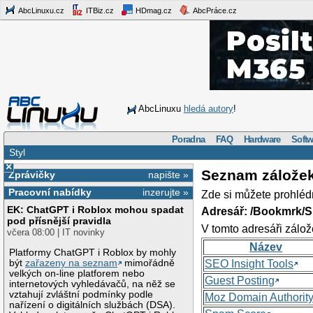
AbcLinuxu.cz
ITBiz.cz
HDmag.cz
AbcPráce.cz
AbcLinuxu
hledá autory
!
Poradna
FAQ
Hardware
Softw
Styl
×
Seznam zálože
Zprávičky
napište »
Pracovní nabídky
inzerujte »
Zde si můžete prohléd
EK: ChatGPT i Roblox mohou spadat
Adresář: /Bookmrk/S
pod přísnější pravidla
V tomto adresáři zálož
včera 08:00 | IT novinky
Název
Platformy ChatGPT i Roblox by mohly
být
zařazeny na seznam
mimořádně
SEO Insight Tools
velkých on-line platforem nebo
Guest Posting
internetových vyhledávačů, na něž se
vztahují zvláštní podmínky podle
Moz Domain Authorit
nařízení o digitálních službách (DSA).