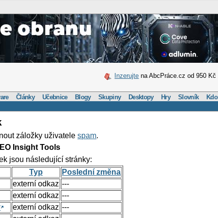
Inzerujte
na AbcPráce.cz od 950 Kč
are
Články
Učebnice
Blogy
Skupiny
Desktopy
Hry
Slovník
Kdo
k
nout záložky uživatele
spam
.
EO Insight Tools
ek jsou následující stránky:
Typ
Poslední změna
externí odkaz
---
externí odkaz
---
y
externí odkaz
---