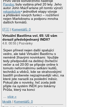
První verze konverzního nástroje
Pandoc
byla vydána před 20 lety. Jeho
autor John MacFarlane při tomto výročí
rekapituluje
jednotlivé etapy vývoje
a přidávání nových funkcí – rozšíření
nejen Markdownu a podporu mnoha
dalších formátů.
|🇵🇸
|
Komentářů: 0
Virtuální Bastlírna vol. 65: Už vám
dorazil předobjednaný INDX?
4.8. 00:55 | Pozvánky
Srpen přinesl nejen další spalující
vedro, ale také Virtuální Bastlírnu s
neméně žhavými novinkami. Využijte
tedy předpovědi na deštivý čtvrteční
večer a od 20:00 se připojte online k
tomuto neformálnímu setkání kutilů,
techniků a vědců, kde se strahovskými
bastlíři proberete nejzajímavější věci, na
které jste narazili za poslední měsíc.
Pokud jde o novinky, řeč zcela jistě
přijde na systém INDX pro tiskárny
Průša, který na konci
…
více »
bkralik
|
Komentářů: 0