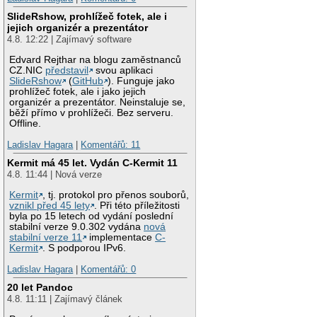
SlideRshow, prohlížeč fotek, ale i
jejich organizér a prezentátor
4.8. 12:22 | Zajímavý software
Edvard Rejthar na blogu zaměstnanců
CZ.NIC
představil
svou aplikaci
SlideRshow
(
GitHub
). Funguje jako
prohlížeč fotek, ale i jako jejich
organizér a prezentátor. Neinstaluje se,
běží přímo v prohlížeči. Bez serveru.
Offline.
Ladislav Hagara
|
Komentářů: 11
Kermit má 45 let. Vydán C-Kermit 11
4.8. 11:44 | Nová verze
Kermit
, tj. protokol pro přenos souborů,
vznikl před 45 lety
. Při této příležitosti
byla po 15 letech od vydání poslední
stabilní verze 9.0.302 vydána
nová
stabilní verze 11
implementace
C-
Kermit
. S podporou IPv6.
Ladislav Hagara
|
Komentářů: 0
20 let Pandoc
4.8. 11:11 | Zajímavý článek