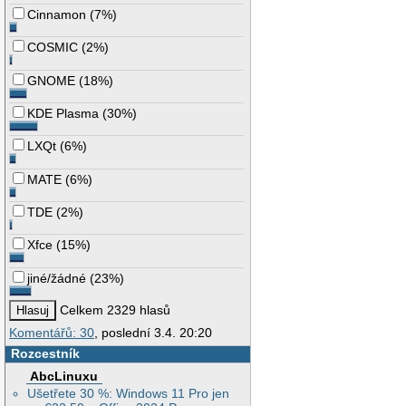
Cinnamon
(
7%
)
COSMIC
(
2%
)
GNOME
(
18%
)
KDE Plasma
(
30%
)
LXQt
(
6%
)
MATE
(
6%
)
TDE
(
2%
)
Xfce
(
15%
)
jiné/žádné
(
23%
)
Celkem 2329 hlasů
Komentářů: 30
, poslední 3.4. 20:20
Rozcestník
AbcLinuxu
Ušetřete 30 %: Windows 11 Pro jen