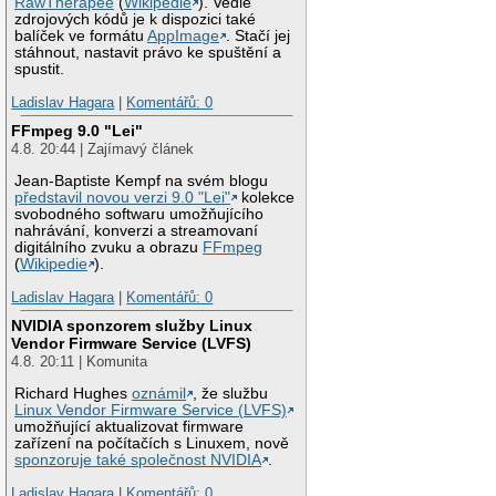
RawTherapee
(
Wikipedie
). Vedle
zdrojových kódů je k dispozici také
balíček ve formátu
AppImage
. Stačí jej
stáhnout, nastavit právo ke spuštění a
spustit.
Ladislav Hagara
|
Komentářů: 0
FFmpeg 9.0 "Lei"
4.8. 20:44 | Zajímavý článek
Jean-Baptiste Kempf na svém blogu
představil novou verzi 9.0 "Lei"
kolekce
svobodného softwaru umožňujícího
nahrávání, konverzi a streamovaní
digitálního zvuku a obrazu
FFmpeg
(
Wikipedie
).
Ladislav Hagara
|
Komentářů: 0
NVIDIA sponzorem služby Linux
Vendor Firmware Service (LVFS)
4.8. 20:11 | Komunita
Richard Hughes
oznámil
, že službu
Linux Vendor Firmware Service (LVFS)
umožňující aktualizovat firmware
zařízení na počítačích s Linuxem, nově
sponzoruje také společnost NVIDIA
.
Ladislav Hagara
|
Komentářů: 0