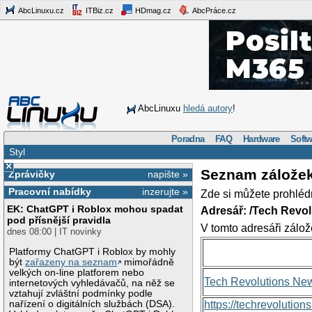
AbcLinuxu.cz
ITBiz.cz
HDmag.cz
AbcPráce.cz
AbcLinuxu
hledá autory
!
Poradna
FAQ
Hardware
Softw
Styl
×
Seznam zálože
Zprávičky
napište »
Pracovní nabídky
inzerujte »
Zde si můžete prohléd
EK: ChatGPT i Roblox mohou spadat
Adresář: /Tech Revo
pod přísnější pravidla
V tomto adresáři zálož
dnes 08:00 | IT novinky
Platformy ChatGPT i Roblox by mohly
být
zařazeny na seznam
mimořádně
velkých on-line platforem nebo
Tech Revolutions Ne
internetových vyhledávačů, na něž se
vztahují zvláštní podmínky podle
nařízení o digitálních službách (DSA).
https://techrevolutio