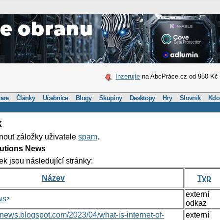
Inzerujte
na AbcPráce.cz od 950 Kč
are
Články
Učebnice
Blogy
Skupiny
Desktopy
Hry
Slovník
Kdo
k
nout záložky uživatele
spam
.
lutions News
ek jsou následující stránky:
Název
Typ
externí
ws
odkaz
nsnews.blogspot.com/2023/04/what-is-internet-of-
externí