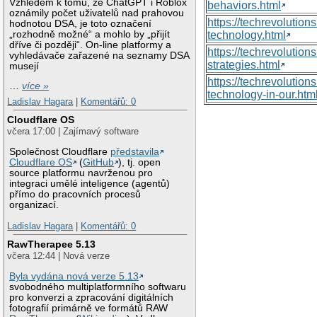
Vzhledem k tomu, že ChatGPT i Roblox
behaviors.html
oznámily počet uživatelů nad prahovou
https://techrevoluti
hodnotou DSA, je toto označení
„rozhodně možné“ a mohlo by „přijít
technology.html
dříve či později“. On-line platformy a
https://techrevolutio
vyhledávače zařazené na seznamy DSA
strategies.html
musejí
https://techrevolutio
…
více »
technology-in-our.htm
Ladislav Hagara
|
Komentářů: 0
Cloudflare OS
včera 17:00 | Zajímavý software
Společnost Cloudflare
představila
Cloudflare OS
(
GitHub
), tj. open
source platformu navrženou pro
integraci umělé inteligence (agentů)
přímo do pracovních procesů
organizací.
Ladislav Hagara
|
Komentářů: 0
RawTherapee 5.13
včera 12:44 | Nová verze
Byla vydána nová verze 5.13
svobodného multiplatformního softwaru
pro konverzi a zpracování digitálních
fotografií primárně ve formátů RAW