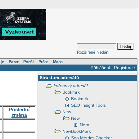
Rozšířené hledání
 je
Bazar
Portál
Práce
Mapa
Přihlášení
|
Registrace
Struktura adresářů
kořenový adresář
Bookmrk
Bookmrk
SEO Insight Tools
Poslední
New
změna
New
Nora
---
NewBookMark
Seo Metrics Checker
---