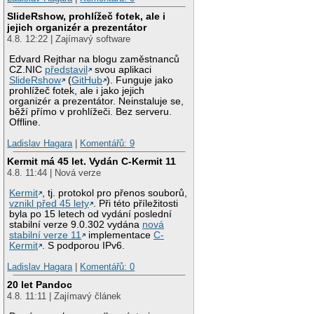
SlideRshow, prohlížeč fotek, ale i
jejich organizér a prezentátor
4.8. 12:22 | Zajímavý software
Edvard Rejthar na blogu zaměstnanců
CZ.NIC
představil
svou aplikaci
SlideRshow
(
GitHub
). Funguje jako
prohlížeč fotek, ale i jako jejich
organizér a prezentátor. Neinstaluje se,
běží přímo v prohlížeči. Bez serveru.
Offline.
Ladislav Hagara
|
Komentářů: 9
Kermit má 45 let. Vydán C-Kermit 11
4.8. 11:44 | Nová verze
Kermit
, tj. protokol pro přenos souborů,
vznikl před 45 lety
. Při této příležitosti
byla po 15 letech od vydání poslední
stabilní verze 9.0.302 vydána
nová
stabilní verze 11
implementace
C-
Kermit
. S podporou IPv6.
Ladislav Hagara
|
Komentářů: 0
20 let Pandoc
4.8. 11:11 | Zajímavý článek