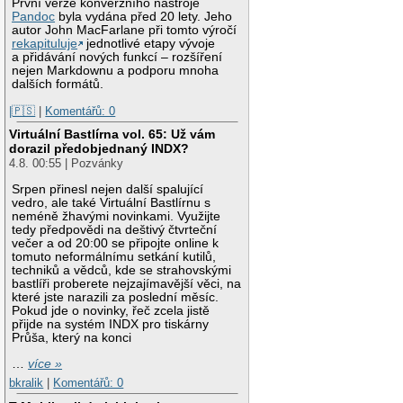
První verze konverzního nástroje
Pandoc
byla vydána před 20 lety. Jeho
autor John MacFarlane při tomto výročí
rekapituluje
jednotlivé etapy vývoje
a přidávání nových funkcí – rozšíření
nejen Markdownu a podporu mnoha
dalších formátů.
|🇵🇸
|
Komentářů: 0
Virtuální Bastlírna vol. 65: Už vám
dorazil předobjednaný INDX?
4.8. 00:55 | Pozvánky
Srpen přinesl nejen další spalující
vedro, ale také Virtuální Bastlírnu s
neméně žhavými novinkami. Využijte
tedy předpovědi na deštivý čtvrteční
večer a od 20:00 se připojte online k
tomuto neformálnímu setkání kutilů,
techniků a vědců, kde se strahovskými
bastlíři proberete nejzajímavější věci, na
které jste narazili za poslední měsíc.
Pokud jde o novinky, řeč zcela jistě
přijde na systém INDX pro tiskárny
Průša, který na konci
…
více »
bkralik
|
Komentářů: 0