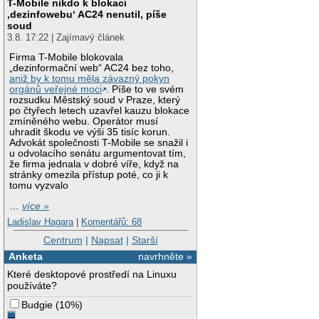
T-Mobile nikdo k blokaci
‚dezinfowebu‘ AC24 nenutil, píše
soud
3.8. 17:22 | Zajímavý článek
Firma T-Mobile blokovala
„dezinformační web“ AC24 bez toho,
aniž by k tomu měla závazný pokyn
orgánů veřejné moci
. Píše to ve svém
rozsudku Městský soud v Praze, který
po čtyřech letech uzavřel kauzu blokace
zmíněného webu. Operátor musí
uhradit škodu ve výši 35 tisíc korun.
Advokát společnosti T-Mobile se snažil i
u odvolacího senátu argumentovat tím,
že firma jednala v dobré víře, když na
stránky omezila přístup poté, co ji k
tomu vyzvalo
…
více »
Ladislav Hagara
|
Komentářů: 68
Centrum
|
Napsat
|
Starší
Anketa
navrhněte »
Které desktopové prostředí na Linuxu
používáte?
Budgie
(
10%
)