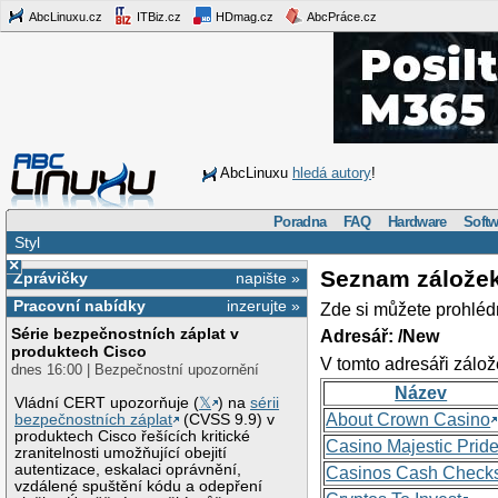
AbcLinuxu.cz
ITBiz.cz
HDmag.cz
AbcPráce.cz
AbcLinuxu
hledá autory
!
Poradna
FAQ
Hardware
Softw
Styl
×
Seznam zálože
Zprávičky
napište »
Pracovní nabídky
inzerujte »
Zde si můžete prohléd
Série bezpečnostních záplat v
Adresář: /New
produktech Cisco
V tomto adresáři zálož
dnes 16:00 | Bezpečnostní upozornění
Název
Vládní CERT upozorňuje (
𝕏
) na
sérii
About Crown Casino
bezpečnostních záplat
(CVSS 9.9) v
produktech Cisco řešících kritické
Casino Majestic Prid
zranitelnosti umožňující obejití
autentizace, eskalaci oprávnění,
Casinos Cash Check
vzdálené spuštění kódu a odepření