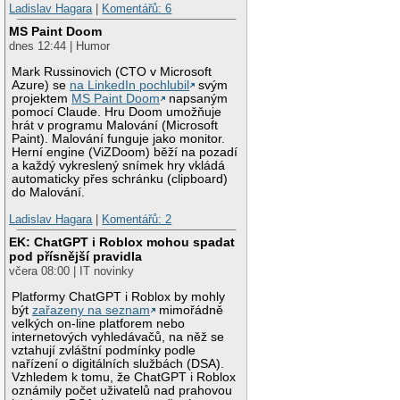
Ladislav Hagara
|
Komentářů: 6
MS Paint Doom
dnes 12:44 | Humor
Mark Russinovich (CTO v Microsoft
Azure) se
na LinkedIn pochlubil
svým
projektem
MS Paint Doom
napsaným
pomocí Claude. Hru Doom umožňuje
hrát v programu Malování (Microsoft
Paint). Malování funguje jako monitor.
Herní engine (ViZDoom) běží na pozadí
a každý vykreslený snímek hry vkládá
automaticky přes schránku (clipboard)
do Malování.
Ladislav Hagara
|
Komentářů: 2
EK: ChatGPT i Roblox mohou spadat
pod přísnější pravidla
včera 08:00 | IT novinky
Platformy ChatGPT i Roblox by mohly
být
zařazeny na seznam
mimořádně
velkých on-line platforem nebo
internetových vyhledávačů, na něž se
vztahují zvláštní podmínky podle
nařízení o digitálních službách (DSA).
Vzhledem k tomu, že ChatGPT i Roblox
oznámily počet uživatelů nad prahovou