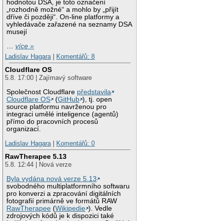
hodnotou DSA, je toto označení
„rozhodně možné“ a mohlo by „přijít
dříve či později“. On-line platformy a
vyhledávače zařazené na seznamy DSA
musejí
…
více »
Ladislav Hagara
|
Komentářů: 8
Cloudflare OS
5.8. 17:00 | Zajímavý software
Společnost Cloudflare
představila
Cloudflare OS
(
GitHub
), tj. open
source platformu navrženou pro
integraci umělé inteligence (agentů)
přímo do pracovních procesů
organizací.
Ladislav Hagara
|
Komentářů: 0
RawTherapee 5.13
5.8. 12:44 | Nová verze
Byla vydána nová verze 5.13
svobodného multiplatformního softwaru
pro konverzi a zpracování digitálních
fotografií primárně ve formátů RAW
RawTherapee
(
Wikipedie
). Vedle
zdrojových kódů je k dispozici také