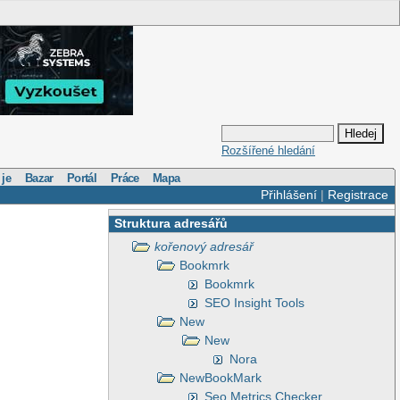
Rozšířené hledání
 je
Bazar
Portál
Práce
Mapa
Přihlášení
|
Registrace
Struktura adresářů
kořenový adresář
Bookmrk
Bookmrk
SEO Insight Tools
New
New
Nora
NewBookMark
Seo Metrics Checker