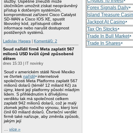
Cryptos To Invest
služby. Úspěšné zneužití může
útočníkům umožnit získat neoprávněný
Forex Signals Daily
přístup k dotčeným systémům,
Island Treasure Casi
kompromitovat zařízení Cisco Catalyst
SD-WAN a Cisco IOS XE, spustit
Jackpot At Casino
libovolný kód, zpřístupnit citlivé
informace nebo narušit dostupnost
Tax On Stocks
postižených systémů.
Trade In Bull Market
Ladislav Hagara
|
Komentářů: 2
Trade In Shares
Soud nařídil firmě Meta zaplatit 567
milionů USD kvůli újmě způsobené
dětem
dnes 15:33 | IT novinky
Soud v americkém státě Nové Mexiko
ve čtvrtek
nařídil
internetové
společnosti Meta Platforms zaplatit 567
milionů dolarů (téměř 12 miliard Kč) za
újmy, které její platformy působí mladým
lidem. S přihlédnutím k dřívějšímu
verdiktu tak má společnost celkem
zaplatit 942 milionů dolarů, což je malý
zlomek jejího ročního výnosu, který loni
činil 60 miliard dolarů. Čtvrteční verdikt
firmě také nařizuje, aby změnila způsob,
jakým její
…
více »