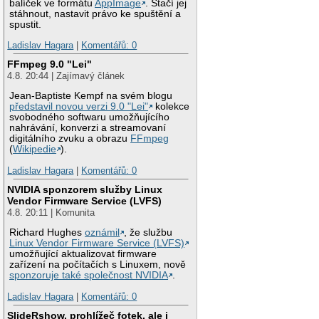
balíček ve formátu
AppImage
. Stačí jej
stáhnout, nastavit právo ke spuštění a
spustit.
Ladislav Hagara
|
Komentářů: 0
FFmpeg 9.0 "Lei"
4.8. 20:44 | Zajímavý článek
Jean-Baptiste Kempf na svém blogu
představil novou verzi 9.0 "Lei"
kolekce
svobodného softwaru umožňujícího
nahrávání, konverzi a streamovaní
digitálního zvuku a obrazu
FFmpeg
(
Wikipedie
).
Ladislav Hagara
|
Komentářů: 0
NVIDIA sponzorem služby Linux
Vendor Firmware Service (LVFS)
4.8. 20:11 | Komunita
Richard Hughes
oznámil
, že službu
Linux Vendor Firmware Service (LVFS)
umožňující aktualizovat firmware
zařízení na počítačích s Linuxem, nově
sponzoruje také společnost NVIDIA
.
Ladislav Hagara
|
Komentářů: 0
SlideRshow, prohlížeč fotek, ale i