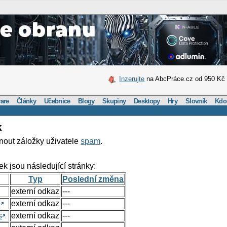
Inzerujte
na AbcPráce.cz od 950 Kč
are
Články
Učebnice
Blogy
Skupiny
Desktopy
Hry
Slovník
Kdo
k
nout záložky uživatele
spam
.
ek jsou následující stránky:
Typ
Poslední změna
externí odkaz
---
e
externí odkaz
---
s
externí odkaz
---