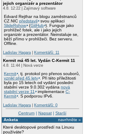
jejich organizér a prezentátor
4.8. 12:22 | Zajímavý software
Edvard Rejthar na blogu zaměstnanců
CZ.NIC
představil
svou aplikaci
SlideRshow
(
GitHub
). Funguje jako
prohlížeč fotek, ale i jako jejich
organizér a prezentátor. Neinstaluje se,
běží přímo v prohlížeči. Bez serveru.
Offline.
Ladislav Hagara
|
Komentářů: 11
Kermit má 45 let. Vydán C-Kermit 11
4.8. 11:44 | Nová verze
Kermit
, tj. protokol pro přenos souborů,
vznikl před 45 lety
. Při této příležitosti
byla po 15 letech od vydání poslední
stabilní verze 9.0.302 vydána
nová
stabilní verze 11
implementace
C-
Kermit
. S podporou IPv6.
Ladislav Hagara
|
Komentářů: 0
Centrum
|
Napsat
|
Starší
Anketa
navrhněte »
Které desktopové prostředí na Linuxu
používáte?