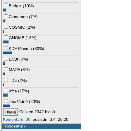
Budgie
(
10%
)
Cinnamon
(
7%
)
COSMIC
(
2%
)
GNOME
(
18%
)
KDE Plasma
(
30%
)
LXQt
(
6%
)
MATE
(
6%
)
TDE
(
2%
)
Xfce
(
15%
)
jiné/žádné
(
23%
)
Celkem 2342 hlasů
Komentářů: 30
, poslední 3.4. 20:20
Rozcestník