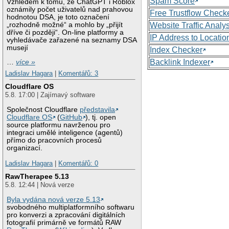
Spam Score
Vzhledem k tomu, že ChatGPT i Roblox
oznámily počet uživatelů nad prahovou
Free Trustflow Check
hodnotou DSA, je toto označení
„rozhodně možné“ a mohlo by „přijít
Website Traffic Analy
dříve či později“. On-line platformy a
IP Address to Locatio
vyhledávače zařazené na seznamy DSA
musejí
Index Checker
Backlink Indexer
…
více »
Ladislav Hagara
|
Komentářů: 3
Cloudflare OS
5.8. 17:00 | Zajímavý software
Společnost Cloudflare
představila
Cloudflare OS
(
GitHub
), tj. open
source platformu navrženou pro
integraci umělé inteligence (agentů)
přímo do pracovních procesů
organizací.
Ladislav Hagara
|
Komentářů: 0
RawTherapee 5.13
5.8. 12:44 | Nová verze
Byla vydána nová verze 5.13
svobodného multiplatformního softwaru
pro konverzi a zpracování digitálních
fotografií primárně ve formátů RAW