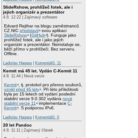
SlideRshow, prohlížeč fotek, ale i
jejich organizér a prezentátor
4.8. 12:22 | Zajímavý software
Edvard Rejthar na blogu zaměstnanců
CZ.NIC
představil
svou aplikaci
SlideRshow
(
GitHub
). Funguje jako
prohlížeč fotek, ale i jako jejich
organizér a prezentátor. Neinstaluje se,
běží přímo v prohlížeči. Bez serveru.
Offline.
Ladislav Hagara
|
Komentářů: 11
Kermit má 45 let. Vydán C-Kermit 11
4.8. 11:44 | Nová verze
Kermit
, tj. protokol pro přenos souborů,
vznikl před 45 lety
. Při této příležitosti
byla po 15 letech od vydání poslední
stabilní verze 9.0.302 vydána
nová
stabilní verze 11
implementace
C-
Kermit
. S podporou IPv6.
Ladislav Hagara
|
Komentářů: 0
20 let Pandoc
4.8. 11:11 | Zajímavý článek