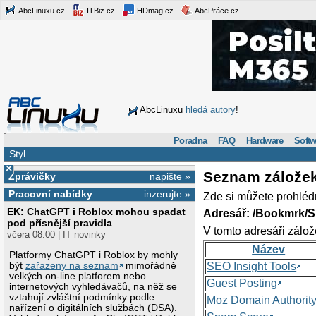
AbcLinuxu.cz
ITBiz.cz
HDmag.cz
AbcPráce.cz
AbcLinuxu
hledá autory
!
Poradna
FAQ
Hardware
Softw
Styl
×
Seznam zálože
Zprávičky
napište »
Pracovní nabídky
inzerujte »
Zde si můžete prohléd
EK: ChatGPT i Roblox mohou spadat
Adresář: /Bookmrk/S
pod přísnější pravidla
V tomto adresáři zálož
včera 08:00 | IT novinky
Název
Platformy ChatGPT i Roblox by mohly
být
zařazeny na seznam
mimořádně
SEO Insight Tools
velkých on-line platforem nebo
Guest Posting
internetových vyhledávačů, na něž se
vztahují zvláštní podmínky podle
Moz Domain Authorit
nařízení o digitálních službách (DSA).