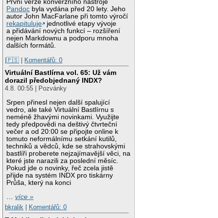
První verze konverzního nástroje
Pandoc
byla vydána před 20 lety. Jeho
autor John MacFarlane při tomto výročí
rekapituluje
jednotlivé etapy vývoje
a přidávání nových funkcí – rozšíření
nejen Markdownu a podporu mnoha
dalších formátů.
|🇵🇸
|
Komentářů: 0
Virtuální Bastlírna vol. 65: Už vám
dorazil předobjednaný INDX?
4.8. 00:55 | Pozvánky
Srpen přinesl nejen další spalující
vedro, ale také Virtuální Bastlírnu s
neméně žhavými novinkami. Využijte
tedy předpovědi na deštivý čtvrteční
večer a od 20:00 se připojte online k
tomuto neformálnímu setkání kutilů,
techniků a vědců, kde se strahovskými
bastlíři proberete nejzajímavější věci, na
které jste narazili za poslední měsíc.
Pokud jde o novinky, řeč zcela jistě
přijde na systém INDX pro tiskárny
Průša, který na konci
…
více »
bkralik
|
Komentářů: 0