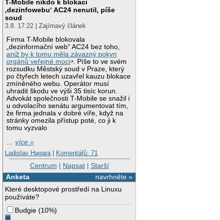
T-Mobile nikdo k blokaci
‚dezinfowebu‘ AC24 nenutil, píše
soud
3.8. 17:22 | Zajímavý článek
Firma T-Mobile blokovala
„dezinformační web“ AC24 bez toho,
aniž by k tomu měla závazný pokyn
orgánů veřejné moci
. Píše to ve svém
rozsudku Městský soud v Praze, který
po čtyřech letech uzavřel kauzu blokace
zmíněného webu. Operátor musí
uhradit škodu ve výši 35 tisíc korun.
Advokát společnosti T-Mobile se snažil i
u odvolacího senátu argumentovat tím,
že firma jednala v dobré víře, když na
stránky omezila přístup poté, co ji k
tomu vyzvalo
…
více »
Ladislav Hagara
|
Komentářů: 71
Centrum
|
Napsat
|
Starší
Anketa
navrhněte »
Které desktopové prostředí na Linuxu
používáte?
Budgie
(
10%
)