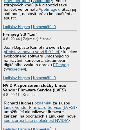
RawTherapee
(
Wikipedie
). Vedle
zdrojových kódů je k dispozici také
balíček ve formátu
AppImage
. Stačí jej
stáhnout, nastavit právo ke spuštění a
spustit.
Ladislav Hagara
|
Komentářů: 0
FFmpeg 9.0 "Lei"
4.8. 20:44 | Zajímavý článek
Jean-Baptiste Kempf na svém blogu
představil novou verzi 9.0 "Lei"
kolekce
svobodného softwaru umožňujícího
nahrávání, konverzi a streamovaní
digitálního zvuku a obrazu
FFmpeg
(
Wikipedie
).
Ladislav Hagara
|
Komentářů: 0
NVIDIA sponzorem služby Linux
Vendor Firmware Service (LVFS)
4.8. 20:11 | Komunita
Richard Hughes
oznámil
, že službu
Linux Vendor Firmware Service (LVFS)
umožňující aktualizovat firmware
zařízení na počítačích s Linuxem, nově
sponzoruje také společnost NVIDIA
.
Ladislav Hagara
|
Komentářů: 0