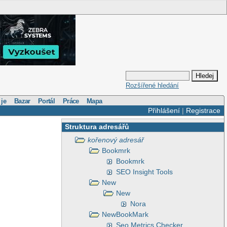
Rozšířené hledání
 je
Bazar
Portál
Práce
Mapa
Přihlášení
|
Registrace
Struktura adresářů
kořenový adresář
Bookmrk
Bookmrk
SEO Insight Tools
New
New
Nora
NewBookMark
Seo Metrics Checker