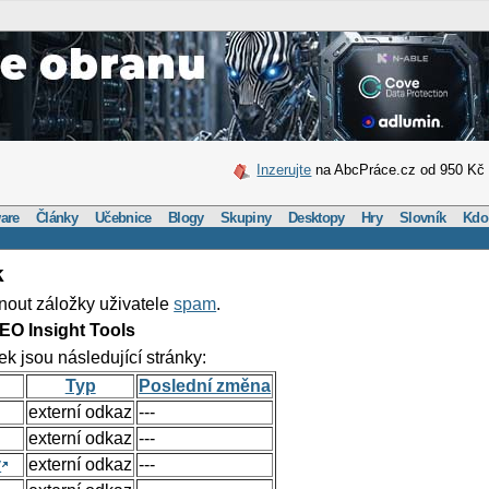
Inzerujte
na AbcPráce.cz od 950 Kč
are
Články
Učebnice
Blogy
Skupiny
Desktopy
Hry
Slovník
Kdo
k
nout záložky uživatele
spam
.
EO Insight Tools
ek jsou následující stránky:
Typ
Poslední změna
externí odkaz
---
externí odkaz
---
y
externí odkaz
---