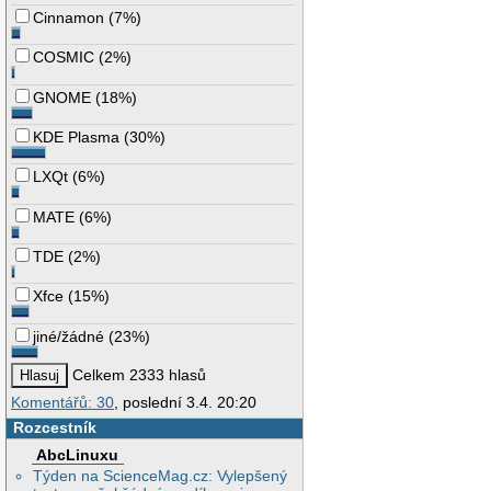
Cinnamon
(
7%
)
COSMIC
(
2%
)
GNOME
(
18%
)
KDE Plasma
(
30%
)
LXQt
(
6%
)
MATE
(
6%
)
TDE
(
2%
)
Xfce
(
15%
)
jiné/žádné
(
23%
)
Celkem 2333 hlasů
Komentářů: 30
, poslední 3.4. 20:20
Rozcestník
AbcLinuxu
Týden na ScienceMag.cz: Vylepšený