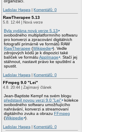
organizací.
Ladislav Hagara
|
Komentářů: 0
RawTherapee 5.13
5.8. 12:44 | Nová verze
Byla vydána nová verze 5.13
svobodného multiplatformního softwaru
pro konverzi a zpracování digitálních
fotografií primárně ve formátů RAW
RawTherapee
(
Wikipedie
). Vedle
zdrojových kódů je k dispozici také
balíček ve formátu
AppImage
. Stačí jej
stáhnout, nastavit právo ke spuštění a
spustit.
Ladislav Hagara
|
Komentářů: 0
FFmpeg 9.0 "Lei"
4.8. 20:44 | Zajímavý článek
Jean-Baptiste Kempf na svém blogu
představil novou verzi 9.0 "Lei"
kolekce
svobodného softwaru umožňujícího
nahrávání, konverzi a streamovaní
digitálního zvuku a obrazu
FFmpeg
(
Wikipedie
).
Ladislav Hagara
|
Komentářů: 0