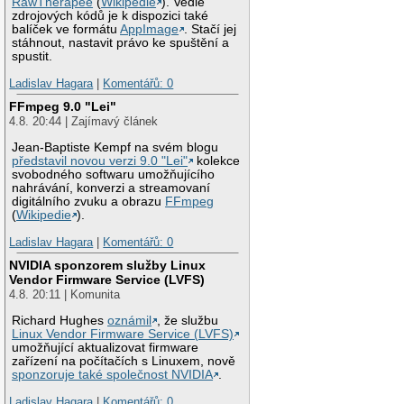
RawTherapee
(
Wikipedie
). Vedle
zdrojových kódů je k dispozici také
balíček ve formátu
AppImage
. Stačí jej
stáhnout, nastavit právo ke spuštění a
spustit.
Ladislav Hagara
|
Komentářů: 0
FFmpeg 9.0 "Lei"
4.8. 20:44 | Zajímavý článek
Jean-Baptiste Kempf na svém blogu
představil novou verzi 9.0 "Lei"
kolekce
svobodného softwaru umožňujícího
nahrávání, konverzi a streamovaní
digitálního zvuku a obrazu
FFmpeg
(
Wikipedie
).
Ladislav Hagara
|
Komentářů: 0
NVIDIA sponzorem služby Linux
Vendor Firmware Service (LVFS)
4.8. 20:11 | Komunita
Richard Hughes
oznámil
, že službu
Linux Vendor Firmware Service (LVFS)
umožňující aktualizovat firmware
zařízení na počítačích s Linuxem, nově
sponzoruje také společnost NVIDIA
.
Ladislav Hagara
|
Komentářů: 0