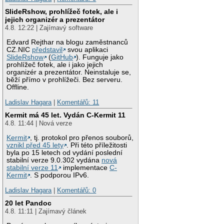
SlideRshow, prohlížeč fotek, ale i
jejich organizér a prezentátor
4.8. 12:22 | Zajímavý software
Edvard Rejthar na blogu zaměstnanců
CZ.NIC
představil
svou aplikaci
SlideRshow
(
GitHub
). Funguje jako
prohlížeč fotek, ale i jako jejich
organizér a prezentátor. Neinstaluje se,
běží přímo v prohlížeči. Bez serveru.
Offline.
Ladislav Hagara
|
Komentářů: 11
Kermit má 45 let. Vydán C-Kermit 11
4.8. 11:44 | Nová verze
Kermit
, tj. protokol pro přenos souborů,
vznikl před 45 lety
. Při této příležitosti
byla po 15 letech od vydání poslední
stabilní verze 9.0.302 vydána
nová
stabilní verze 11
implementace
C-
Kermit
. S podporou IPv6.
Ladislav Hagara
|
Komentářů: 0
20 let Pandoc
4.8. 11:11 | Zajímavý článek