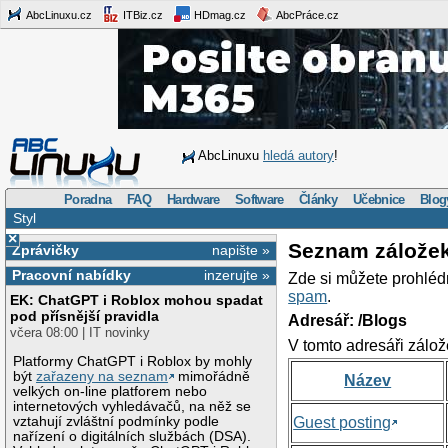
AbcLinuxu.cz
ITBiz.cz
HDmag.cz
AbcPráce.cz
AbcLinuxu
hledá autory
!
Poradna
FAQ
Hardware
Software
Články
Učebnice
Blog
Styl
×
Seznam zálože
Zprávičky
napište »
Pracovní nabídky
inzerujte »
Zde si můžete prohléd
spam
.
EK: ChatGPT i Roblox mohou spadat
pod přísnější pravidla
Adresář: /Blogs
včera 08:00 | IT novinky
V tomto adresáři zálož
Platformy ChatGPT i Roblox by mohly
být
zařazeny na seznam
mimořádně
Název
velkých on-line platforem nebo
internetových vyhledávačů, na něž se
vztahují zvláštní podmínky podle
Guest posting
nařízení o digitálních službách (DSA).