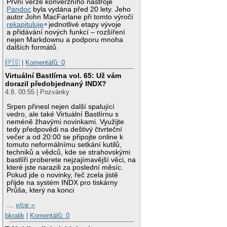
První verze konverzního nástroje
Pandoc
byla vydána před 20 lety. Jeho
autor John MacFarlane při tomto výročí
rekapituluje
jednotlivé etapy vývoje
a přidávání nových funkcí – rozšíření
nejen Markdownu a podporu mnoha
dalších formátů.
|🇵🇸
|
Komentářů: 0
Virtuální Bastlírna vol. 65: Už vám
dorazil předobjednaný INDX?
4.8. 00:55 | Pozvánky
Srpen přinesl nejen další spalující
vedro, ale také Virtuální Bastlírnu s
neméně žhavými novinkami. Využijte
tedy předpovědi na deštivý čtvrteční
večer a od 20:00 se připojte online k
tomuto neformálnímu setkání kutilů,
techniků a vědců, kde se strahovskými
bastlíři proberete nejzajímavější věci, na
které jste narazili za poslední měsíc.
Pokud jde o novinky, řeč zcela jistě
přijde na systém INDX pro tiskárny
Průša, který na konci
…
více »
bkralik
|
Komentářů: 0