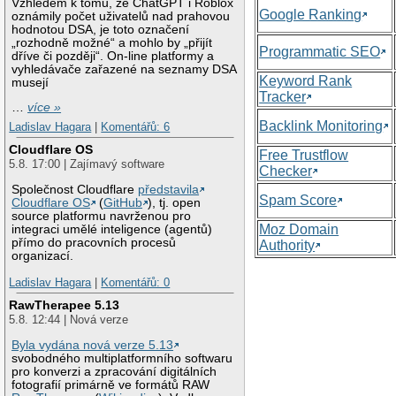
Vzhledem k tomu, že ChatGPT i Roblox
Google Ranking
oznámily počet uživatelů nad prahovou
hodnotou DSA, je toto označení
„rozhodně možné“ a mohlo by „přijít
Programmatic SEO
dříve či později“. On-line platformy a
vyhledávače zařazené na seznamy DSA
Keyword Rank
musejí
Tracker
…
více »
Backlink Monitoring
Ladislav Hagara
|
Komentářů: 6
Cloudflare OS
Free Trustflow
5.8. 17:00 | Zajímavý software
Checker
Společnost Cloudflare
představila
Spam Score
Cloudflare OS
(
GitHub
), tj. open
source platformu navrženou pro
Moz Domain
integraci umělé inteligence (agentů)
přímo do pracovních procesů
Authority
organizací.
Ladislav Hagara
|
Komentářů: 0
RawTherapee 5.13
5.8. 12:44 | Nová verze
Byla vydána nová verze 5.13
svobodného multiplatformního softwaru
pro konverzi a zpracování digitálních
fotografií primárně ve formátů RAW