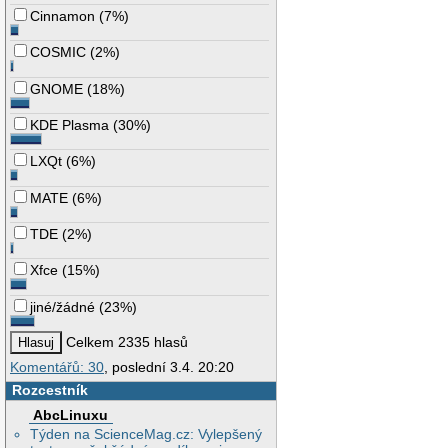
Cinnamon
(
7%
)
COSMIC
(
2%
)
GNOME
(
18%
)
KDE Plasma
(
30%
)
LXQt
(
6%
)
MATE
(
6%
)
TDE
(
2%
)
Xfce
(
15%
)
jiné/žádné
(
23%
)
Celkem 2335 hlasů
Komentářů: 30
, poslední 3.4. 20:20
Rozcestník
AbcLinuxu
Týden na ScienceMag.cz: Vylepšený