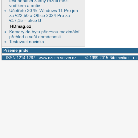
test nenašel žádný rozdíl mezi
vodíkem a antiv
Ušetřete 30 %: Windows 11 Pro jen
za €22,50 a Office 2024 Pro za
€17,15 – akce B
HDmag.cz
Kamery do bytu přinesou maximální
přehled o vaší domácnosti
Testovací novinka
Píšeme jinde
ISSN 1214-1267
www.czech-server.cz
© 1999-2015
Nitemedia s. r. 