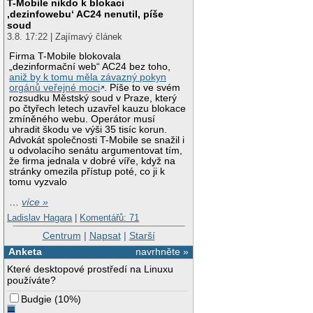
T-Mobile nikdo k blokaci
‚dezinfowebu‘ AC24 nenutil, píše
soud
3.8. 17:22 | Zajímavý článek
Firma T-Mobile blokovala
„dezinformační web“ AC24 bez toho,
aniž by k tomu měla závazný pokyn
orgánů veřejné moci
. Píše to ve svém
rozsudku Městský soud v Praze, který
po čtyřech letech uzavřel kauzu blokace
zmíněného webu. Operátor musí
uhradit škodu ve výši 35 tisíc korun.
Advokát společnosti T-Mobile se snažil i
u odvolacího senátu argumentovat tím,
že firma jednala v dobré víře, když na
stránky omezila přístup poté, co ji k
tomu vyzvalo
…
více »
Ladislav Hagara
|
Komentářů: 71
Centrum
|
Napsat
|
Starší
Anketa
navrhněte »
Které desktopové prostředí na Linuxu
používáte?
Budgie
(
10%
)