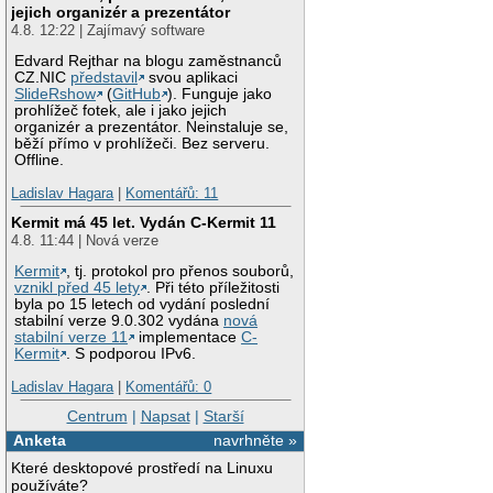
jejich organizér a prezentátor
4.8. 12:22 | Zajímavý software
Edvard Rejthar na blogu zaměstnanců
CZ.NIC
představil
svou aplikaci
SlideRshow
(
GitHub
). Funguje jako
prohlížeč fotek, ale i jako jejich
organizér a prezentátor. Neinstaluje se,
běží přímo v prohlížeči. Bez serveru.
Offline.
Ladislav Hagara
|
Komentářů: 11
Kermit má 45 let. Vydán C-Kermit 11
4.8. 11:44 | Nová verze
Kermit
, tj. protokol pro přenos souborů,
vznikl před 45 lety
. Při této příležitosti
byla po 15 letech od vydání poslední
stabilní verze 9.0.302 vydána
nová
stabilní verze 11
implementace
C-
Kermit
. S podporou IPv6.
Ladislav Hagara
|
Komentářů: 0
Centrum
|
Napsat
|
Starší
Anketa
navrhněte »
Které desktopové prostředí na Linuxu
používáte?