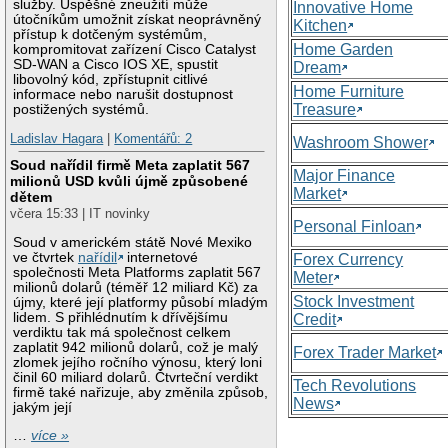
služby. Úspěšné zneužití může
Innovative Home
útočníkům umožnit získat neoprávněný
Kitchen
přístup k dotčeným systémům,
Home Garden
kompromitovat zařízení Cisco Catalyst
SD-WAN a Cisco IOS XE, spustit
Dream
libovolný kód, zpřístupnit citlivé
Home Furniture
informace nebo narušit dostupnost
Treasure
postižených systémů.
Ladislav Hagara
|
Komentářů: 2
Washroom Shower
Soud nařídil firmě Meta zaplatit 567
Major Finance
milionů USD kvůli újmě způsobené
Market
dětem
včera 15:33 | IT novinky
Personal Finloan
Soud v americkém státě Nové Mexiko
ve čtvrtek
nařídil
internetové
Forex Currency
společnosti Meta Platforms zaplatit 567
Meter
milionů dolarů (téměř 12 miliard Kč) za
Stock Investment
újmy, které její platformy působí mladým
lidem. S přihlédnutím k dřívějšímu
Credit
verdiktu tak má společnost celkem
zaplatit 942 milionů dolarů, což je malý
Forex Trader Market
zlomek jejího ročního výnosu, který loni
činil 60 miliard dolarů. Čtvrteční verdikt
Tech Revolutions
firmě také nařizuje, aby změnila způsob,
News
jakým její
…
více »