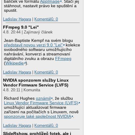
balíček ve formátu
AppImage
. Stačí jej
stáhnout, nastavit právo ke spuštění a
spustit.
Ladislav Hagara
|
Komentářů: 0
FFmpeg 9.0 "Lei"
4.8. 20:44 | Zajímavý článek
Jean-Baptiste Kempf na svém blogu
představil novou verzi 9.0 "Lei"
kolekce
svobodného softwaru umožňujícího
nahrávání, konverzi a streamovaní
digitálního zvuku a obrazu
FFmpeg
(
Wikipedie
).
Ladislav Hagara
|
Komentářů: 0
NVIDIA sponzorem služby Linux
Vendor Firmware Service (LVFS)
4.8. 20:11 | Komunita
Richard Hughes
oznámil
, že službu
Linux Vendor Firmware Service (LVFS)
umožňující aktualizovat firmware
zařízení na počítačích s Linuxem, nově
sponzoruje také společnost NVIDIA
.
Ladislav Hagara
|
Komentářů: 0
SlideRshow, prohlížeč fotek, ale i