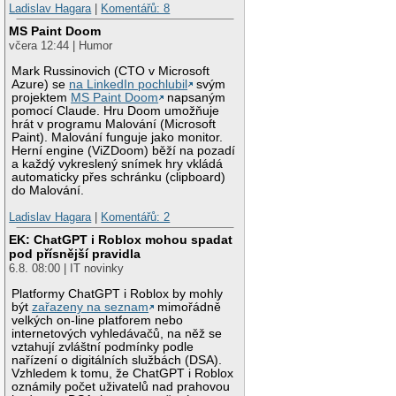
Ladislav Hagara
|
Komentářů: 8
MS Paint Doom
včera 12:44 | Humor
Mark Russinovich (CTO v Microsoft
Azure) se
na LinkedIn pochlubil
svým
projektem
MS Paint Doom
napsaným
pomocí Claude. Hru Doom umožňuje
hrát v programu Malování (Microsoft
Paint). Malování funguje jako monitor.
Herní engine (ViZDoom) běží na pozadí
a každý vykreslený snímek hry vkládá
automaticky přes schránku (clipboard)
do Malování.
Ladislav Hagara
|
Komentářů: 2
EK: ChatGPT i Roblox mohou spadat
pod přísnější pravidla
6.8. 08:00 | IT novinky
Platformy ChatGPT i Roblox by mohly
být
zařazeny na seznam
mimořádně
velkých on-line platforem nebo
internetových vyhledávačů, na něž se
vztahují zvláštní podmínky podle
nařízení o digitálních službách (DSA).
Vzhledem k tomu, že ChatGPT i Roblox
oznámily počet uživatelů nad prahovou