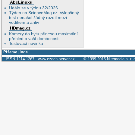
AbcLinuxu
Událo se v týdnu 32/2026
Týden na ScienceMag.cz: Vylepšený
test nenašel žádný rozdíl mezi
vodíkem a antiv
HDmag.cz
Kamery do bytu přinesou maximální
přehled o vaší domácnosti
Testovací novinka
Píšeme jinde
ISSN 1214-1267
www.czech-server.cz
© 1999-2015
Nitemedia s. r. 