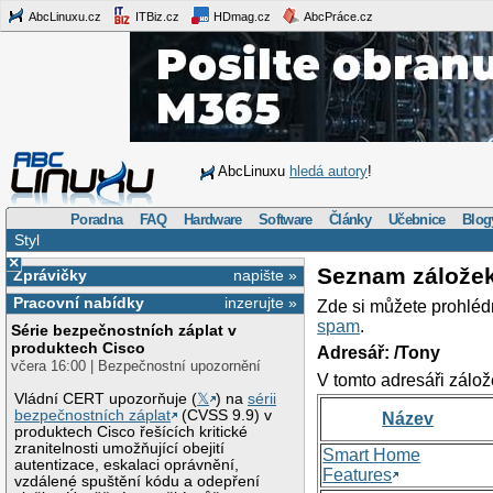
AbcLinuxu.cz
ITBiz.cz
HDmag.cz
AbcPráce.cz
AbcLinuxu
hledá autory
!
Poradna
FAQ
Hardware
Software
Články
Učebnice
Blog
Styl
×
Seznam zálože
Zprávičky
napište »
Pracovní nabídky
inzerujte »
Zde si můžete prohléd
spam
.
Série bezpečnostních záplat v
produktech Cisco
Adresář: /Tony
včera 16:00 | Bezpečnostní upozornění
V tomto adresáři zálož
Vládní CERT upozorňuje (
𝕏
) na
sérii
bezpečnostních záplat
(CVSS 9.9) v
Název
produktech Cisco řešících kritické
zranitelnosti umožňující obejití
Smart Home
autentizace, eskalaci oprávnění,
Features
vzdálené spuštění kódu a odepření