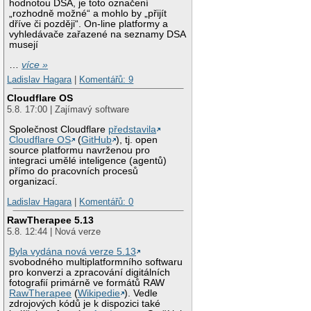
hodnotou DSA, je toto označení
„rozhodně možné“ a mohlo by „přijít
dříve či později“. On-line platformy a
vyhledávače zařazené na seznamy DSA
musejí
…
více »
Ladislav Hagara
|
Komentářů: 9
Cloudflare OS
5.8. 17:00 | Zajímavý software
Společnost Cloudflare
představila
Cloudflare OS
(
GitHub
), tj. open
source platformu navrženou pro
integraci umělé inteligence (agentů)
přímo do pracovních procesů
organizací.
Ladislav Hagara
|
Komentářů: 0
RawTherapee 5.13
5.8. 12:44 | Nová verze
Byla vydána nová verze 5.13
svobodného multiplatformního softwaru
pro konverzi a zpracování digitálních
fotografií primárně ve formátů RAW
RawTherapee
(
Wikipedie
). Vedle
zdrojových kódů je k dispozici také