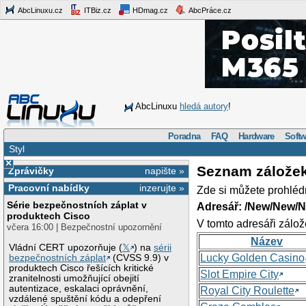
AbcLinuxu.cz
ITBiz.cz
HDmag.cz
AbcPráce.cz
AbcLinuxu
hledá autory
!
Poradna
FAQ
Hardware
Softw
Styl
×
Seznam zálože
Zprávičky
napište »
Pracovní nabídky
inzerujte »
Zde si můžete prohléd
Série bezpečnostních záplat v
Adresář: /New/New/N
produktech Cisco
V tomto adresáři zálož
včera 16:00 | Bezpečnostní upozornění
Název
Vládní CERT upozorňuje (
𝕏
) na
sérii
Lucky Golden Casino
bezpečnostních záplat
(CVSS 9.9) v
produktech Cisco řešících kritické
Slot Empire City
zranitelnosti umožňující obejití
autentizace, eskalaci oprávnění,
Royal City Roulette
vzdálené spuštění kódu a odepření