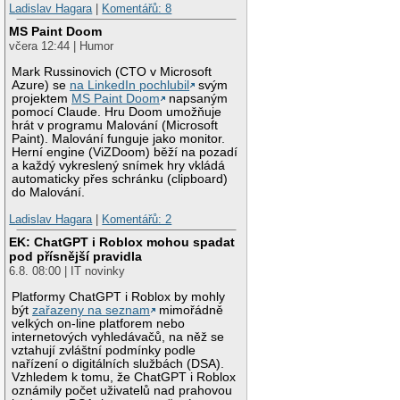
Ladislav Hagara
|
Komentářů: 8
MS Paint Doom
včera 12:44 | Humor
Mark Russinovich (CTO v Microsoft
Azure) se
na LinkedIn pochlubil
svým
projektem
MS Paint Doom
napsaným
pomocí Claude. Hru Doom umožňuje
hrát v programu Malování (Microsoft
Paint). Malování funguje jako monitor.
Herní engine (ViZDoom) běží na pozadí
a každý vykreslený snímek hry vkládá
automaticky přes schránku (clipboard)
do Malování.
Ladislav Hagara
|
Komentářů: 2
EK: ChatGPT i Roblox mohou spadat
pod přísnější pravidla
6.8. 08:00 | IT novinky
Platformy ChatGPT i Roblox by mohly
být
zařazeny na seznam
mimořádně
velkých on-line platforem nebo
internetových vyhledávačů, na něž se
vztahují zvláštní podmínky podle
nařízení o digitálních službách (DSA).
Vzhledem k tomu, že ChatGPT i Roblox
oznámily počet uživatelů nad prahovou