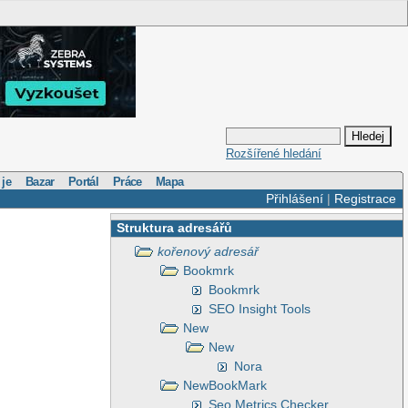
Rozšířené hledání
 je
Bazar
Portál
Práce
Mapa
Přihlášení
|
Registrace
Struktura adresářů
kořenový adresář
Bookmrk
Bookmrk
SEO Insight Tools
New
New
Nora
NewBookMark
Seo Metrics Checker