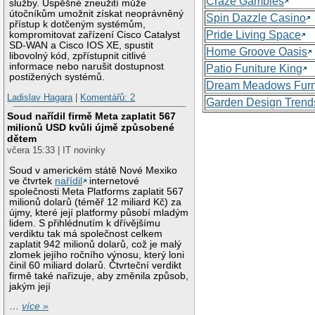
Craze Gambles
služby. Úspěšné zneužití může
útočníkům umožnit získat neoprávněný
Spin Dazzle Casino
přístup k dotčeným systémům,
Pride Living Space
kompromitovat zařízení Cisco Catalyst
SD-WAN a Cisco IOS XE, spustit
Home Groove Oasis
libovolný kód, zpřístupnit citlivé
informace nebo narušit dostupnost
Patio Funiture King
postižených systémů.
Dream Meadows Furn
Ladislav Hagara
|
Komentářů: 2
Garden Design Trend
Soud nařídil firmě Meta zaplatit 567
milionů USD kvůli újmě způsobené
dětem
včera 15:33 | IT novinky
Soud v americkém státě Nové Mexiko
ve čtvrtek
nařídil
internetové
společnosti Meta Platforms zaplatit 567
milionů dolarů (téměř 12 miliard Kč) za
újmy, které její platformy působí mladým
lidem. S přihlédnutím k dřívějšímu
verdiktu tak má společnost celkem
zaplatit 942 milionů dolarů, což je malý
zlomek jejího ročního výnosu, který loni
činil 60 miliard dolarů. Čtvrteční verdikt
firmě také nařizuje, aby změnila způsob,
jakým její
…
více »