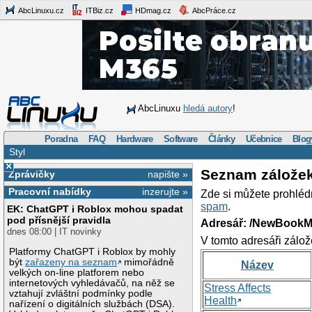
AbcLinuxu.cz
ITBiz.cz
HDmag.cz
AbcPráce.cz
AbcLinuxu
hledá autory
!
Poradna
FAQ
Hardware
Software
Články
Učebnice
Blog
Styl
×
Seznam zálože
Zprávičky
napište »
Pracovní nabídky
inzerujte »
Zde si můžete prohléd
spam
.
EK: ChatGPT i Roblox mohou spadat
pod přísnější pravidla
Adresář: /NewBookM
dnes 08:00 | IT novinky
V tomto adresáři zálož
Platformy ChatGPT i Roblox by mohly
být
zařazeny na seznam
mimořádně
Název
velkých on-line platforem nebo
internetových vyhledávačů, na něž se
Stress Affects
vztahují zvláštní podmínky podle
Health
nařízení o digitálních službách (DSA).