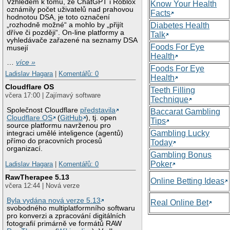
Vzhledem k tomu, že ChatGPT i Roblox
Know Your Health
oznámily počet uživatelů nad prahovou
Facts
hodnotou DSA, je toto označení
„rozhodně možné“ a mohlo by „přijít
Diabetes Health
dříve či později“. On-line platformy a
Talk
vyhledávače zařazené na seznamy DSA
Foods For Eye
musejí
Health
…
více »
Foods For Eye
Ladislav Hagara
|
Komentářů: 0
Health
Cloudflare OS
Teeth Filling
včera 17:00 | Zajímavý software
Technique
Společnost Cloudflare
představila
Baccarat Gambling
Cloudflare OS
(
GitHub
), tj. open
Tips
source platformu navrženou pro
Gambling Lucky
integraci umělé inteligence (agentů)
přímo do pracovních procesů
Today
organizací.
Gambling Bonus
Poker
Ladislav Hagara
|
Komentářů: 0
RawTherapee 5.13
Online Betting Ideas
včera 12:44 | Nová verze
Byla vydána nová verze 5.13
Real Online Bet
svobodného multiplatformního softwaru
pro konverzi a zpracování digitálních
fotografií primárně ve formátů RAW