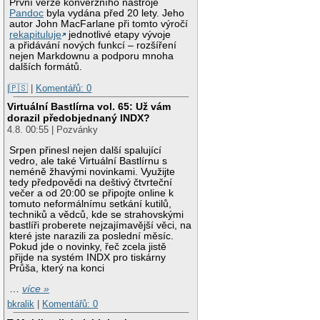
První verze konverzního nástroje
Pandoc
byla vydána před 20 lety. Jeho
autor John MacFarlane při tomto výročí
rekapituluje
jednotlivé etapy vývoje
a přidávání nových funkcí – rozšíření
nejen Markdownu a podporu mnoha
dalších formátů.
|🇵🇸
|
Komentářů: 0
Virtuální Bastlírna vol. 65: Už vám
dorazil předobjednaný INDX?
4.8. 00:55 | Pozvánky
Srpen přinesl nejen další spalující
vedro, ale také Virtuální Bastlírnu s
neméně žhavými novinkami. Využijte
tedy předpovědi na deštivý čtvrteční
večer a od 20:00 se připojte online k
tomuto neformálnímu setkání kutilů,
techniků a vědců, kde se strahovskými
bastlíři proberete nejzajímavější věci, na
které jste narazili za poslední měsíc.
Pokud jde o novinky, řeč zcela jistě
přijde na systém INDX pro tiskárny
Průša, který na konci
…
více »
bkralik
|
Komentářů: 0