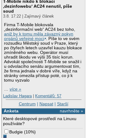
T-Mobile nikdo k blokaci
‚dezinfowebu‘ AC24 nenutil, píše
soud
3.8. 17:22 | Zajímavý článek
Firma T-Mobile blokovala
„dezinformační web“ AC24 bez toho,
aniž by k tomu měla závazný pokyn
orgánů veřejné moci
. Píše to ve svém
rozsudku Městský soud v Praze, který
po čtyřech letech uzavřel kauzu blokace
zmíněného webu. Operátor musí
uhradit škodu ve výši 35 tisíc korun.
Advokát společnosti T-Mobile se snažil i
u odvolacího senátu argumentovat tím,
že firma jednala v dobré víře, když na
stránky omezila přístup poté, co ji k
tomu vyzvalo
…
více »
Ladislav Hagara
|
Komentářů: 57
Centrum
|
Napsat
|
Starší
Anketa
navrhněte »
Které desktopové prostředí na Linuxu
používáte?
Budgie
(
10%
)