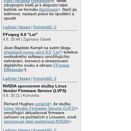
RawTherapee
(
Wikipedie
). Vedle
zdrojových kódů je k dispozici také
balíček ve formátu
AppImage
. Stačí jej
stáhnout, nastavit právo ke spuštění a
spustit.
Ladislav Hagara
|
Komentářů: 0
FFmpeg 9.0 "Lei"
4.8. 20:44 | Zajímavý článek
Jean-Baptiste Kempf na svém blogu
představil novou verzi 9.0 "Lei"
kolekce
svobodného softwaru umožňujícího
nahrávání, konverzi a streamovaní
digitálního zvuku a obrazu
FFmpeg
(
Wikipedie
).
Ladislav Hagara
|
Komentářů: 0
NVIDIA sponzorem služby Linux
Vendor Firmware Service (LVFS)
4.8. 20:11 | Komunita
Richard Hughes
oznámil
, že službu
Linux Vendor Firmware Service (LVFS)
umožňující aktualizovat firmware
zařízení na počítačích s Linuxem, nově
sponzoruje také společnost NVIDIA
.
Ladislav Hagara
|
Komentářů: 0