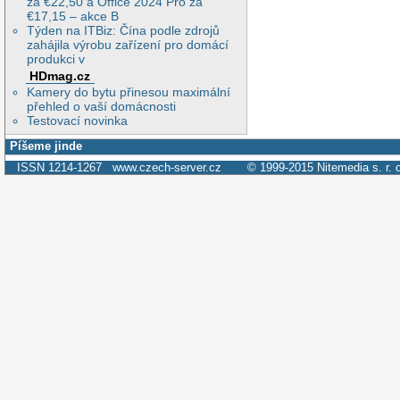
za €22,50 a Office 2024 Pro za
€17,15 – akce B
Týden na ITBiz: Čína podle zdrojů
zahájila výrobu zařízení pro domácí
produkci v
HDmag.cz
Kamery do bytu přinesou maximální
přehled o vaší domácnosti
Testovací novinka
Píšeme jinde
ISSN 1214-1267
www.czech-server.cz
© 1999-2015
Nitemedia s. r. 