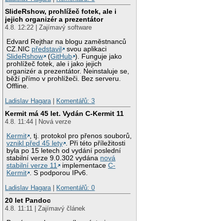
SlideRshow, prohlížeč fotek, ale i
jejich organizér a prezentátor
4.8. 12:22 | Zajímavý software
Edvard Rejthar na blogu zaměstnanců
CZ.NIC
představil
svou aplikaci
SlideRshow
(
GitHub
). Funguje jako
prohlížeč fotek, ale i jako jejich
organizér a prezentátor. Neinstaluje se,
běží přímo v prohlížeči. Bez serveru.
Offline.
Ladislav Hagara
|
Komentářů: 3
Kermit má 45 let. Vydán C-Kermit 11
4.8. 11:44 | Nová verze
Kermit
, tj. protokol pro přenos souborů,
vznikl před 45 lety
. Při této příležitosti
byla po 15 letech od vydání poslední
stabilní verze 9.0.302 vydána
nová
stabilní verze 11
implementace
C-
Kermit
. S podporou IPv6.
Ladislav Hagara
|
Komentářů: 0
20 let Pandoc
4.8. 11:11 | Zajímavý článek