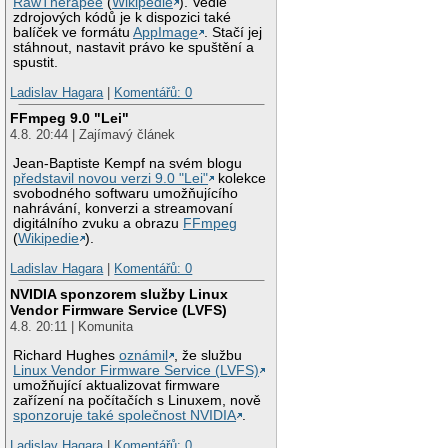
RawTherapee
(
Wikipedie
). Vedle
zdrojových kódů je k dispozici také
balíček ve formátu
AppImage
. Stačí jej
stáhnout, nastavit právo ke spuštění a
spustit.
Ladislav Hagara
|
Komentářů: 0
FFmpeg 9.0 "Lei"
4.8. 20:44 | Zajímavý článek
Jean-Baptiste Kempf na svém blogu
představil novou verzi 9.0 "Lei"
kolekce
svobodného softwaru umožňujícího
nahrávání, konverzi a streamovaní
digitálního zvuku a obrazu
FFmpeg
(
Wikipedie
).
Ladislav Hagara
|
Komentářů: 0
NVIDIA sponzorem služby Linux
Vendor Firmware Service (LVFS)
4.8. 20:11 | Komunita
Richard Hughes
oznámil
, že službu
Linux Vendor Firmware Service (LVFS)
umožňující aktualizovat firmware
zařízení na počítačích s Linuxem, nově
sponzoruje také společnost NVIDIA
.
Ladislav Hagara
|
Komentářů: 0