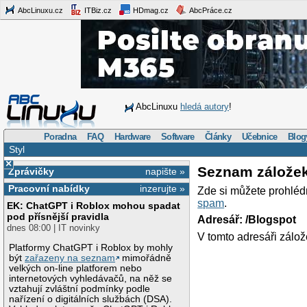
AbcLinuxu.cz
ITBiz.cz
HDmag.cz
AbcPráce.cz
AbcLinuxu
hledá autory
!
Poradna
FAQ
Hardware
Software
Články
Učebnice
Blog
Styl
×
Seznam zálože
Zprávičky
napište »
Pracovní nabídky
inzerujte »
Zde si můžete prohléd
spam
.
EK: ChatGPT i Roblox mohou spadat
pod přísnější pravidla
Adresář: /Blogspot
dnes 08:00 | IT novinky
V tomto adresáři zálož
Platformy ChatGPT i Roblox by mohly
být
zařazeny na seznam
mimořádně
velkých on-line platforem nebo
internetových vyhledávačů, na něž se
vztahují zvláštní podmínky podle
nařízení o digitálních službách (DSA).