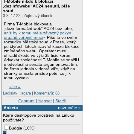
T-Mobile nikdo k blokaci
‚dezinfowebu‘ AC24 nenutil, píše
soud
3.8. 17:22 | Zajímavý článek
Firma T-Mobile blokovala
„dezinformační web“ AC24 bez toho,
aniž by k tomu měla závazný pokyn
orgánů veřejné moci
. Píše to ve svém
rozsudku Městský soud v Praze, který
po čtyřech letech uzavřel kauzu blokace
zmíněného webu. Operátor musí
uhradit škodu ve výši 35 tisíc korun.
Advokát společnosti T-Mobile se snažil i
u odvolacího senátu argumentovat tím,
že firma jednala v dobré víře, když na
stránky omezila přístup poté, co ji k
tomu vyzvalo
…
více »
Ladislav Hagara
|
Komentářů: 68
Centrum
|
Napsat
|
Starší
Anketa
navrhněte »
Které desktopové prostředí na Linuxu
používáte?
Budgie
(
10%
)