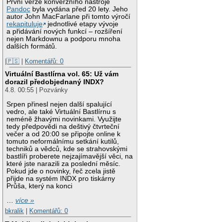
První verze konverzního nástroje
Pandoc
byla vydána před 20 lety. Jeho
autor John MacFarlane při tomto výročí
rekapituluje
jednotlivé etapy vývoje
a přidávání nových funkcí – rozšíření
nejen Markdownu a podporu mnoha
dalších formátů.
|🇵🇸
|
Komentářů: 0
Virtuální Bastlírna vol. 65: Už vám
dorazil předobjednaný INDX?
4.8. 00:55 | Pozvánky
Srpen přinesl nejen další spalující
vedro, ale také Virtuální Bastlírnu s
neméně žhavými novinkami. Využijte
tedy předpovědi na deštivý čtvrteční
večer a od 20:00 se připojte online k
tomuto neformálnímu setkání kutilů,
techniků a vědců, kde se strahovskými
bastlíři proberete nejzajímavější věci, na
které jste narazili za poslední měsíc.
Pokud jde o novinky, řeč zcela jistě
přijde na systém INDX pro tiskárny
Průša, který na konci
…
více »
bkralik
|
Komentářů: 0