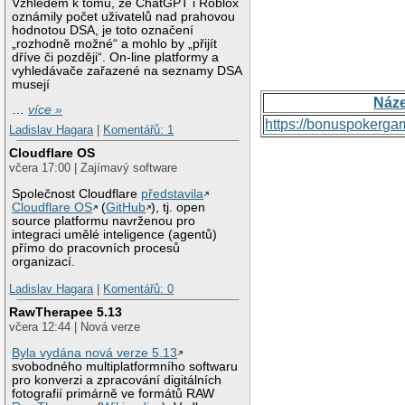
Vzhledem k tomu, že ChatGPT i Roblox
oznámily počet uživatelů nad prahovou
hodnotou DSA, je toto označení
„rozhodně možné“ a mohlo by „přijít
dříve či později“. On-line platformy a
vyhledávače zařazené na seznamy DSA
musejí
Náz
…
více »
https://bonuspokerga
Ladislav Hagara
|
Komentářů: 1
Cloudflare OS
včera 17:00 | Zajímavý software
Společnost Cloudflare
představila
Cloudflare OS
(
GitHub
), tj. open
source platformu navrženou pro
integraci umělé inteligence (agentů)
přímo do pracovních procesů
organizací.
Ladislav Hagara
|
Komentářů: 0
RawTherapee 5.13
včera 12:44 | Nová verze
Byla vydána nová verze 5.13
svobodného multiplatformního softwaru
pro konverzi a zpracování digitálních
fotografií primárně ve formátů RAW