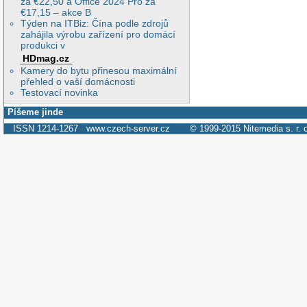
za €22,50 a Office 2024 Pro za
€17,15 – akce B
Týden na ITBiz: Čína podle zdrojů
zahájila výrobu zařízení pro domácí
produkci v
HDmag.cz
Kamery do bytu přinesou maximální
přehled o vaší domácnosti
Testovací novinka
Píšeme jinde
ISSN 1214-1267
www.czech-server.cz
© 1999-2015
Nitemedia s. r. 