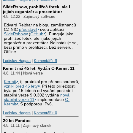
SlideRshow, prohlížeč fotek, ale i
jejich organizér a prezentátor
4.8. 12:22 | Zajímavý software
Edvard Rejthar na blogu zaměstnanců
CZ.NIC
představil
svou aplikaci
SlideRshow
(
GitHub
). Funguje jako
prohlížeč fotek, ale i jako jejich
organizér a prezentátor. Neinstaluje se,
běží přímo v prohlížeči. Bez serveru.
Offline.
Ladislav Hagara
|
Komentářů: 9
Kermit má 45 let. Vydán C-Kermit 11
4.8. 11:44 | Nová verze
Kermit
, tj. protokol pro přenos souborů,
vznikl před 45 lety
. Při této příležitosti
byla po 15 letech od vydání poslední
stabilní verze 9.0.302 vydána
nová
stabilní verze 11
implementace
C-
Kermit
. S podporou IPv6.
Ladislav Hagara
|
Komentářů: 0
20 let Pandoc
4.8. 11:11 | Zajímavý článek