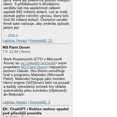
újmy, které její platformy působí mladým
lidem. S přihlédnutím k dřívějšímu
verdiktu tak má společnost celkem
zaplatit 942 milionů dolarů, což je malý
zlomek jejího ročního výnosu, který loni
činil 60 miliard dolarů. Čtvrteční verdikt
firmě také nařizuje, aby změnila způsob,
jakým její
…
více »
Ladislav Hagara
|
Komentářů: 13
MS Paint Doom
7.8. 12:44 | Humor
Mark Russinovich (CTO v Microsoft
Azure) se
na LinkedIn pochlubil
svým
projektem
MS Paint Doom
napsaným
pomocí Claude. Hru Doom umožňuje
hrát v programu Malování (Microsoft
Paint). Malování funguje jako monitor.
Herní engine (ViZDoom) běží na pozadí
a každý vykreslený snímek hry vkládá
automaticky přes schránku (clipboard)
do Malování.
Ladislav Hagara
|
Komentářů: 3
EK: ChatGPT i Roblox mohou spadat
pod přísnější pravidla