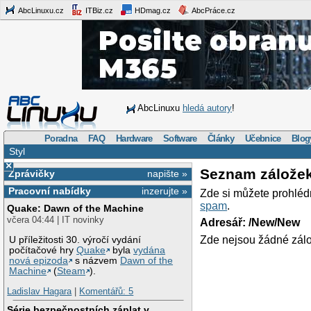
AbcLinuxu.cz
ITBiz.cz
HDmag.cz
AbcPráce.cz
AbcLinuxu
hledá autory
!
Poradna
FAQ
Hardware
Software
Články
Učebnice
Blog
Styl
×
Seznam zálože
Zprávičky
napište »
Pracovní nabídky
inzerujte »
Zde si můžete prohléd
spam
.
Quake: Dawn of the Machine
včera 04:44 | IT novinky
Adresář: /New/New
Zde nejsou žádné zálo
U příležitosti 30. výročí vydání
počítačové hry
Quake
byla
vydána
nová epizoda
s názvem
Dawn of the
Machine
(
Steam
).
Ladislav Hagara
|
Komentářů: 5
Série bezpečnostních záplat v