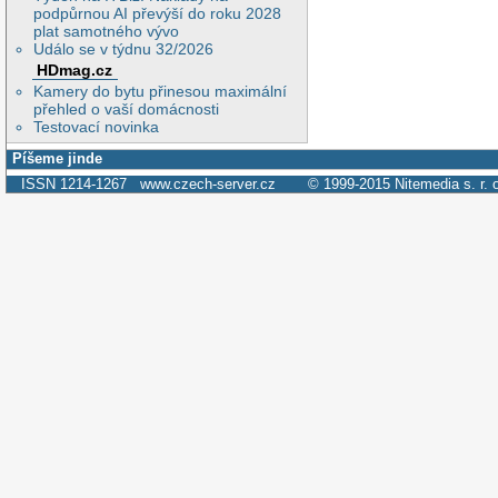
podpůrnou AI převýší do roku 2028
plat samotného vývo
Událo se v týdnu 32/2026
HDmag.cz
Kamery do bytu přinesou maximální
přehled o vaší domácnosti
Testovací novinka
Píšeme jinde
ISSN 1214-1267
www.czech-server.cz
© 1999-2015
Nitemedia s. r. 