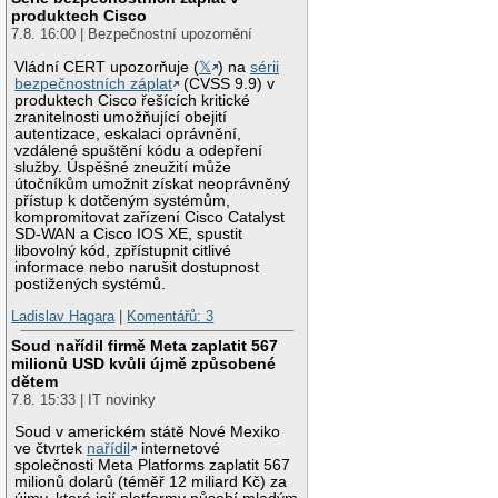
produktech Cisco
7.8. 16:00 | Bezpečnostní upozornění
Vládní CERT upozorňuje (
𝕏
) na
sérii
bezpečnostních záplat
(CVSS 9.9) v
produktech Cisco řešících kritické
zranitelnosti umožňující obejití
autentizace, eskalaci oprávnění,
vzdálené spuštění kódu a odepření
služby. Úspěšné zneužití může
útočníkům umožnit získat neoprávněný
přístup k dotčeným systémům,
kompromitovat zařízení Cisco Catalyst
SD-WAN a Cisco IOS XE, spustit
libovolný kód, zpřístupnit citlivé
informace nebo narušit dostupnost
postižených systémů.
Ladislav Hagara
|
Komentářů: 3
Soud nařídil firmě Meta zaplatit 567
milionů USD kvůli újmě způsobené
dětem
7.8. 15:33 | IT novinky
Soud v americkém státě Nové Mexiko
ve čtvrtek
nařídil
internetové
společnosti Meta Platforms zaplatit 567
milionů dolarů (téměř 12 miliard Kč) za