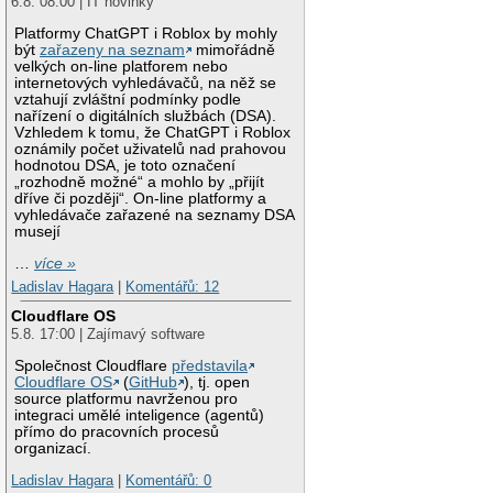
6.8. 08:00 | IT novinky
Platformy ChatGPT i Roblox by mohly
být
zařazeny na seznam
mimořádně
velkých on-line platforem nebo
internetových vyhledávačů, na něž se
vztahují zvláštní podmínky podle
nařízení o digitálních službách (DSA).
Vzhledem k tomu, že ChatGPT i Roblox
oznámily počet uživatelů nad prahovou
hodnotou DSA, je toto označení
„rozhodně možné“ a mohlo by „přijít
dříve či později“. On-line platformy a
vyhledávače zařazené na seznamy DSA
musejí
…
více »
Ladislav Hagara
|
Komentářů: 12
Cloudflare OS
5.8. 17:00 | Zajímavý software
Společnost Cloudflare
představila
Cloudflare OS
(
GitHub
), tj. open
source platformu navrženou pro
integraci umělé inteligence (agentů)
přímo do pracovních procesů
organizací.
Ladislav Hagara
|
Komentářů: 0