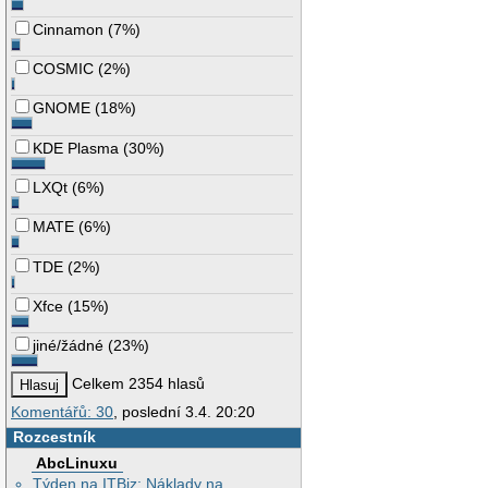
Cinnamon
(
7%
)
COSMIC
(
2%
)
GNOME
(
18%
)
KDE Plasma
(
30%
)
LXQt
(
6%
)
MATE
(
6%
)
TDE
(
2%
)
Xfce
(
15%
)
jiné/žádné
(
23%
)
Celkem 2354 hlasů
Komentářů: 30
, poslední 3.4. 20:20
Rozcestník
AbcLinuxu
Týden na ITBiz: Náklady na