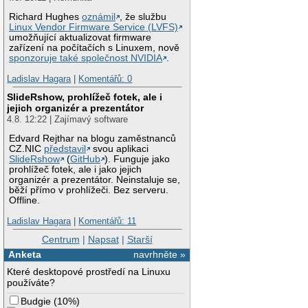
Richard Hughes
oznámil
, že službu
Linux Vendor Firmware Service (LVFS)
umožňující aktualizovat firmware
zařízení na počítačích s Linuxem, nově
sponzoruje také společnost NVIDIA
.
Ladislav Hagara
|
Komentářů: 0
SlideRshow, prohlížeč fotek, ale i
jejich organizér a prezentátor
4.8. 12:22 | Zajímavý software
Edvard Rejthar na blogu zaměstnanců
CZ.NIC
představil
svou aplikaci
SlideRshow
(
GitHub
). Funguje jako
prohlížeč fotek, ale i jako jejich
organizér a prezentátor. Neinstaluje se,
běží přímo v prohlížeči. Bez serveru.
Offline.
Ladislav Hagara
|
Komentářů: 11
Centrum
|
Napsat
|
Starší
Anketa
navrhněte »
Které desktopové prostředí na Linuxu
používáte?
Budgie
(
10%
)