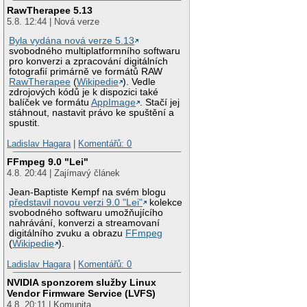
RawTherapee 5.13
5.8. 12:44 | Nová verze
Byla vydána nová verze 5.13
svobodného multiplatformního softwaru
pro konverzi a zpracování digitálních
fotografií primárně ve formátů RAW
RawTherapee
(
Wikipedie
). Vedle
zdrojových kódů je k dispozici také
balíček ve formátu
AppImage
. Stačí jej
stáhnout, nastavit právo ke spuštění a
spustit.
Ladislav Hagara
|
Komentářů: 0
FFmpeg 9.0 "Lei"
4.8. 20:44 | Zajímavý článek
Jean-Baptiste Kempf na svém blogu
představil novou verzi 9.0 "Lei"
kolekce
svobodného softwaru umožňujícího
nahrávání, konverzi a streamovaní
digitálního zvuku a obrazu
FFmpeg
(
Wikipedie
).
Ladislav Hagara
|
Komentářů: 0
NVIDIA sponzorem služby Linux
Vendor Firmware Service (LVFS)
4.8. 20:11 | Komunita