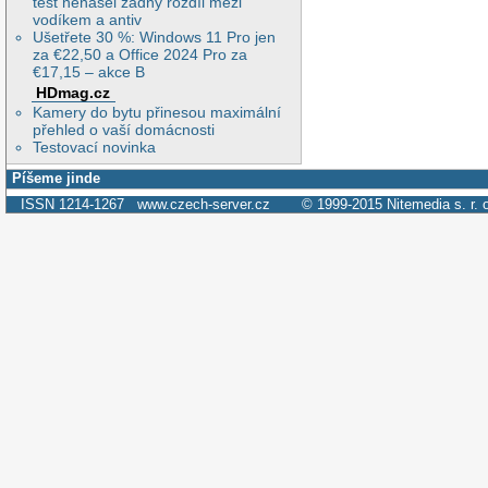
test nenašel žádný rozdíl mezi
vodíkem a antiv
Ušetřete 30 %: Windows 11 Pro jen
za €22,50 a Office 2024 Pro za
€17,15 – akce B
HDmag.cz
Kamery do bytu přinesou maximální
přehled o vaší domácnosti
Testovací novinka
Píšeme jinde
ISSN 1214-1267
www.czech-server.cz
© 1999-2015
Nitemedia s. r. 