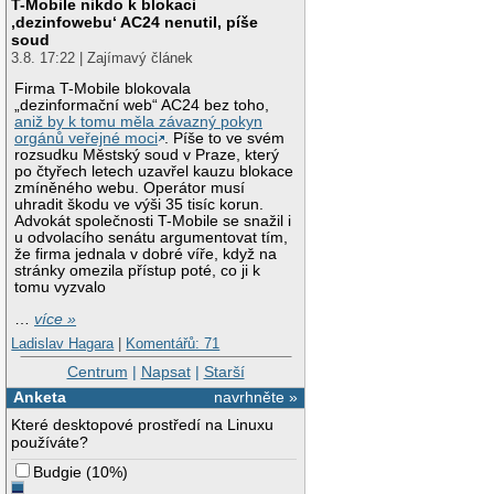
T-Mobile nikdo k blokaci
‚dezinfowebu‘ AC24 nenutil, píše
soud
3.8. 17:22 | Zajímavý článek
Firma T-Mobile blokovala
„dezinformační web“ AC24 bez toho,
aniž by k tomu měla závazný pokyn
orgánů veřejné moci
. Píše to ve svém
rozsudku Městský soud v Praze, který
po čtyřech letech uzavřel kauzu blokace
zmíněného webu. Operátor musí
uhradit škodu ve výši 35 tisíc korun.
Advokát společnosti T-Mobile se snažil i
u odvolacího senátu argumentovat tím,
že firma jednala v dobré víře, když na
stránky omezila přístup poté, co ji k
tomu vyzvalo
…
více »
Ladislav Hagara
|
Komentářů: 71
Centrum
|
Napsat
|
Starší
Anketa
navrhněte »
Které desktopové prostředí na Linuxu
používáte?
Budgie
(
10%
)