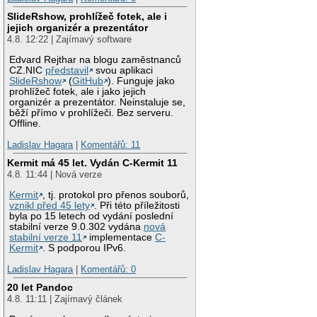
SlideRshow, prohlížeč fotek, ale i
jejich organizér a prezentátor
4.8. 12:22 | Zajímavý software
Edvard Rejthar na blogu zaměstnanců
CZ.NIC
představil
svou aplikaci
SlideRshow
(
GitHub
). Funguje jako
prohlížeč fotek, ale i jako jejich
organizér a prezentátor. Neinstaluje se,
běží přímo v prohlížeči. Bez serveru.
Offline.
Ladislav Hagara
|
Komentářů: 11
Kermit má 45 let. Vydán C-Kermit 11
4.8. 11:44 | Nová verze
Kermit
, tj. protokol pro přenos souborů,
vznikl před 45 lety
. Při této příležitosti
byla po 15 letech od vydání poslední
stabilní verze 9.0.302 vydána
nová
stabilní verze 11
implementace
C-
Kermit
. S podporou IPv6.
Ladislav Hagara
|
Komentářů: 0
20 let Pandoc
4.8. 11:11 | Zajímavý článek