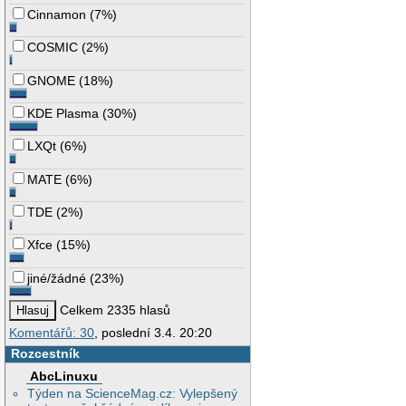
Cinnamon
(
7%
)
COSMIC
(
2%
)
GNOME
(
18%
)
KDE Plasma
(
30%
)
LXQt
(
6%
)
MATE
(
6%
)
TDE
(
2%
)
Xfce
(
15%
)
jiné/žádné
(
23%
)
Celkem 2335 hlasů
Komentářů: 30
, poslední 3.4. 20:20
Rozcestník
AbcLinuxu
Týden na ScienceMag.cz: Vylepšený