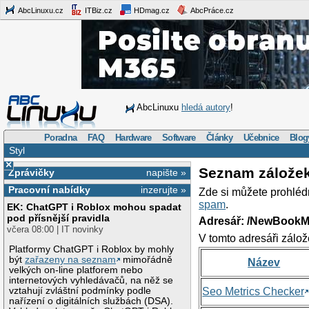
AbcLinuxu.cz
ITBiz.cz
HDmag.cz
AbcPráce.cz
AbcLinuxu
hledá autory
!
Poradna
FAQ
Hardware
Software
Články
Učebnice
Blog
Styl
×
Seznam zálože
Zprávičky
napište »
Pracovní nabídky
inzerujte »
Zde si můžete prohléd
spam
.
EK: ChatGPT i Roblox mohou spadat
pod přísnější pravidla
Adresář: /NewBookM
včera 08:00 | IT novinky
V tomto adresáři zálož
Platformy ChatGPT i Roblox by mohly
být
zařazeny na seznam
mimořádně
Název
velkých on-line platforem nebo
internetových vyhledávačů, na něž se
vztahují zvláštní podmínky podle
Seo Metrics Checker
nařízení o digitálních službách (DSA).