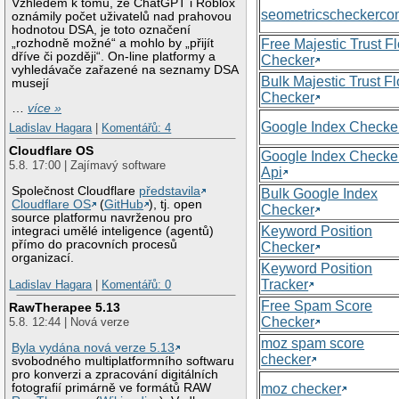
Vzhledem k tomu, že ChatGPT i Roblox
seometricscheckerc
oznámily počet uživatelů nad prahovou
hodnotou DSA, je toto označení
„rozhodně možné“ a mohlo by „přijít
Free Majestic Trust F
dříve či později“. On-line platformy a
Checker
vyhledávače zařazené na seznamy DSA
Bulk Majestic Trust F
musejí
Checker
…
více »
Google Index Checke
Ladislav Hagara
|
Komentářů: 4
Cloudflare OS
Google Index Checke
5.8. 17:00 | Zajímavý software
Api
Společnost Cloudflare
představila
Bulk Google Index
Cloudflare OS
(
GitHub
), tj. open
Checker
source platformu navrženou pro
Keyword Position
integraci umělé inteligence (agentů)
přímo do pracovních procesů
Checker
organizací.
Keyword Position
Tracker
Ladislav Hagara
|
Komentářů: 0
Free Spam Score
RawTherapee 5.13
Checker
5.8. 12:44 | Nová verze
moz spam score
Byla vydána nová verze 5.13
checker
svobodného multiplatformního softwaru
pro konverzi a zpracování digitálních
moz checker
fotografií primárně ve formátů RAW