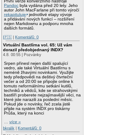
První verze konverzního nástroje
Pandoc
byla vydána před 20 lety. Jeho
autor John MacFarlane při tomto výročí
rekapituluje
jednotlivé etapy vývoje
a přidávání nových funkcí – rozšíření
nejen Markdownu a podporu mnoha
dalších formátů.
|🇵🇸
|
Komentářů: 0
Virtuální Bastlírna vol. 65: Už vám
dorazil předobjednaný INDX?
4.8. 00:55 | Pozvánky
Srpen přinesl nejen další spalující
vedro, ale také Virtuální Bastlírnu s
neméně žhavými novinkami. Využijte
tedy předpovědi na deštivý čtvrteční
večer a od 20:00 se připojte online k
tomuto neformálnímu setkání kutilů,
techniků a vědců, kde se strahovskými
bastlíři proberete nejzajímavější věci, na
které jste narazili za poslední měsíc.
Pokud jde o novinky, řeč zcela jistě
přijde na systém INDX pro tiskárny
Průša, který na konci
…
více »
bkralik
|
Komentářů: 0