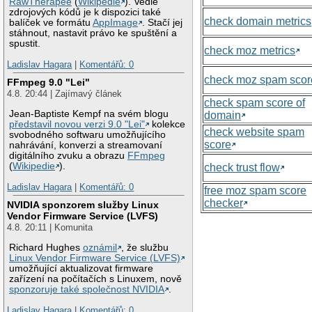
RawTherapee
(
Wikipedie
). Vedle
zdrojových kódů je k dispozici také
check domain metrics
balíček ve formátu
AppImage
. Stačí jej
stáhnout, nastavit právo ke spuštění a
spustit.
check moz metrics
Ladislav Hagara
|
Komentářů: 0
check moz spam scor
FFmpeg 9.0 "Lei"
4.8. 20:44 | Zajímavý článek
check spam score of
Jean-Baptiste Kempf na svém blogu
domain
představil novou verzi 9.0 "Lei"
kolekce
check website spam
svobodného softwaru umožňujícího
score
nahrávání, konverzi a streamovaní
digitálního zvuku a obrazu
FFmpeg
(
Wikipedie
).
check trust flow
Ladislav Hagara
|
Komentářů: 0
free moz spam score
checker
NVIDIA sponzorem služby Linux
Vendor Firmware Service (LVFS)
4.8. 20:11 | Komunita
Richard Hughes
oznámil
, že službu
Linux Vendor Firmware Service (LVFS)
umožňující aktualizovat firmware
zařízení na počítačích s Linuxem, nově
sponzoruje také společnost NVIDIA
.
Ladislav Hagara
|
Komentářů: 0