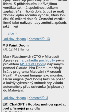
újmy, které její platformy působí mladým
lidem. S přihlédnutím k dřívějšímu
verdiktu tak má společnost celkem
zaplatit 942 milionů dolarů, což je malý
zlomek jejího ročního výnosu, který loni
činil 60 miliard dolarů. Čtvrteční verdikt
firmě také nařizuje, aby změnila způsob,
jakým její
…
více »
Ladislav Hagara
|
Komentářů: 13
MS Paint Doom
7.8. 12:44 | Humor
Mark Russinovich (CTO v Microsoft
Azure) se
na LinkedIn pochlubil
svým
projektem
MS Paint Doom
napsaným
pomocí Claude. Hru Doom umožňuje
hrát v programu Malování (Microsoft
Paint). Malování funguje jako monitor.
Herní engine (ViZDoom) běží na pozadí
a každý vykreslený snímek hry vkládá
automaticky přes schránku (clipboard)
do Malování.
Ladislav Hagara
|
Komentářů: 3
EK: ChatGPT i Roblox mohou spadat
pod přísnější pravidla