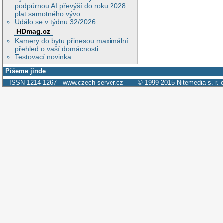
podpůrnou AI převýší do roku 2028
plat samotného vývo
Událo se v týdnu 32/2026
HDmag.cz
Kamery do bytu přinesou maximální
přehled o vaší domácnosti
Testovací novinka
Píšeme jinde
ISSN 1214-1267
www.czech-server.cz
© 1999-2015
Nitemedia s. r. 