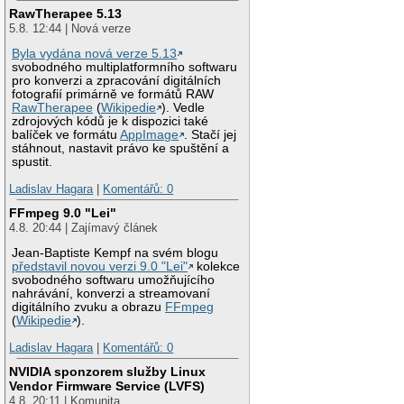
RawTherapee 5.13
5.8. 12:44 | Nová verze
Byla vydána nová verze 5.13
svobodného multiplatformního softwaru
pro konverzi a zpracování digitálních
fotografií primárně ve formátů RAW
RawTherapee
(
Wikipedie
). Vedle
zdrojových kódů je k dispozici také
balíček ve formátu
AppImage
. Stačí jej
stáhnout, nastavit právo ke spuštění a
spustit.
Ladislav Hagara
|
Komentářů: 0
FFmpeg 9.0 "Lei"
4.8. 20:44 | Zajímavý článek
Jean-Baptiste Kempf na svém blogu
představil novou verzi 9.0 "Lei"
kolekce
svobodného softwaru umožňujícího
nahrávání, konverzi a streamovaní
digitálního zvuku a obrazu
FFmpeg
(
Wikipedie
).
Ladislav Hagara
|
Komentářů: 0
NVIDIA sponzorem služby Linux
Vendor Firmware Service (LVFS)
4.8. 20:11 | Komunita