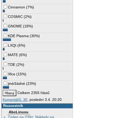
Cinnamon
(
7%
)
COSMIC
(
2%
)
GNOME
(
18%
)
KDE Plasma
(
30%
)
LXQt
(
6%
)
MATE
(
6%
)
TDE
(
2%
)
Xfce
(
15%
)
jiné/žádné
(
23%
)
Celkem 2355 hlasů
Komentářů: 30
, poslední 3.4. 20:20
Rozcestník
AbcLinuxu
Týden na ITBiz: Náklady na