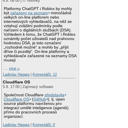
6.8. 08:00 | IT novinky
Platformy ChatGPT i Roblox by mohly
být
zařazeny na seznam
mimořádně
velkých on-line platforem nebo
internetových vyhledávačů, na něž se
vztahují zvláštní podmínky podle
nařízení o digitálních službách (DSA).
Vzhledem k tomu, že ChatGPT i Roblox
oznámily počet uživatelů nad prahovou
hodnotou DSA, je toto označení
„rozhodně možné“ a mohlo by „přijít
dříve či později“. On-line platformy a
vyhledávače zařazené na seznamy DSA
musejí
…
více »
Ladislav Hagara
|
Komentářů: 12
Cloudflare OS
5.8. 17:00 | Zajímavý software
Společnost Cloudflare
představila
Cloudflare OS
(
GitHub
), tj. open
source platformu navrženou pro
integraci umělé inteligence (agentů)
přímo do pracovních procesů
organizací.
Ladislav Hagara
|
Komentářů: 0