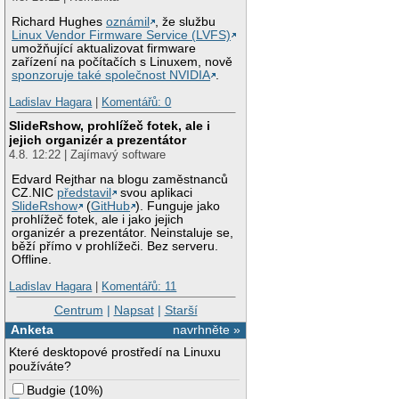
Richard Hughes
oznámil
, že službu
Linux Vendor Firmware Service (LVFS)
umožňující aktualizovat firmware
zařízení na počítačích s Linuxem, nově
sponzoruje také společnost NVIDIA
.
Ladislav Hagara
|
Komentářů: 0
SlideRshow, prohlížeč fotek, ale i
jejich organizér a prezentátor
4.8. 12:22 | Zajímavý software
Edvard Rejthar na blogu zaměstnanců
CZ.NIC
představil
svou aplikaci
SlideRshow
(
GitHub
). Funguje jako
prohlížeč fotek, ale i jako jejich
organizér a prezentátor. Neinstaluje se,
běží přímo v prohlížeči. Bez serveru.
Offline.
Ladislav Hagara
|
Komentářů: 11
Centrum
|
Napsat
|
Starší
Anketa
navrhněte »
Které desktopové prostředí na Linuxu
používáte?
Budgie
(
10%
)