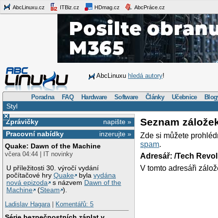
AbcLinuxu.cz
ITBiz.cz
HDmag.cz
AbcPráce.cz
AbcLinuxu
hledá autory
!
Poradna
FAQ
Hardware
Software
Články
Učebnice
Blog
Styl
×
Seznam zálože
Zprávičky
napište »
Pracovní nabídky
inzerujte »
Zde si můžete prohléd
spam
.
Quake: Dawn of the Machine
včera 04:44 | IT novinky
Adresář: /Tech Revo
V tomto adresáři zálož
U příležitosti 30. výročí vydání
počítačové hry
Quake
byla
vydána
nová epizoda
s názvem
Dawn of the
Machine
(
Steam
).
Ladislav Hagara
|
Komentářů: 5
Série bezpečnostních záplat v