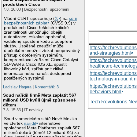
produktech Cisco
7.8. 16:00 | Bezpečnostní upozornění
Vládní CERT upozorňuje (
𝕏
) na
sérii
bezpečnostních záplat
(CVSS 9.9) v
produktech Cisco řešících kritické
zranitelnosti umožňující obejití
autentizace, eskalaci oprávnění,
vzdálené spuštění kódu a odepření
služby. Úspěšné zneužití může
https://techrevolutio
útočníkům umožnit získat neoprávněný
and-strategies.html
přístup k dotčeným systémům,
kompromitovat zařízení Cisco Catalyst
https://techrevoluti
SD-WAN a Cisco IOS XE, spustit
healthcare-technology
libovolný kód, zpřístupnit citlivé
https://techrevolutio
informace nebo narušit dostupnost
postižených systémů.
technology-in-our.htm
https://techrevolutio
Ladislav Hagara
|
Komentářů: 3
behaviors.html
Soud nařídil firmě Meta zaplatit 567
milionů USD kvůli újmě způsobené
Tech Revolutions Ne
dětem
7.8. 15:33 | IT novinky
Soud v americkém státě Nové Mexiko
ve čtvrtek
nařídil
internetové
společnosti Meta Platforms zaplatit 567
milionů dolarů (téměř 12 miliard Kč) za