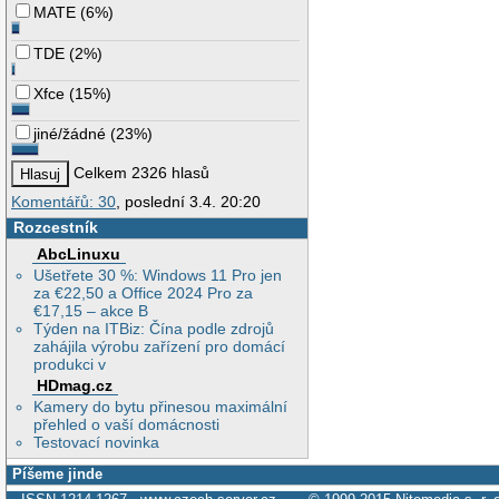
MATE
(
6%
)
TDE
(
2%
)
Xfce
(
15%
)
jiné/žádné
(
23%
)
Celkem 2326 hlasů
Komentářů: 30
, poslední 3.4. 20:20
Rozcestník
AbcLinuxu
Ušetřete 30 %: Windows 11 Pro jen
za €22,50 a Office 2024 Pro za
€17,15 – akce B
Týden na ITBiz: Čína podle zdrojů
zahájila výrobu zařízení pro domácí
produkci v
HDmag.cz
Kamery do bytu přinesou maximální
přehled o vaší domácnosti
Testovací novinka
Píšeme jinde