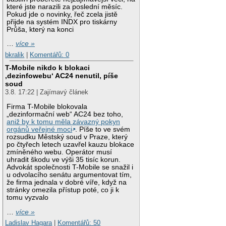
které jste narazili za poslední měsíc.
Pokud jde o novinky, řeč zcela jistě
přijde na systém INDX pro tiskárny
Průša, který na konci
…
více »
bkralik
|
Komentářů: 0
T-Mobile nikdo k blokaci
‚dezinfowebu‘ AC24 nenutil, píše
soud
3.8. 17:22 | Zajímavý článek
Firma T-Mobile blokovala
„dezinformační web“ AC24 bez toho,
aniž by k tomu měla závazný pokyn
orgánů veřejné moci
. Píše to ve svém
rozsudku Městský soud v Praze, který
po čtyřech letech uzavřel kauzu blokace
zmíněného webu. Operátor musí
uhradit škodu ve výši 35 tisíc korun.
Advokát společnosti T-Mobile se snažil i
u odvolacího senátu argumentovat tím,
že firma jednala v dobré víře, když na
stránky omezila přístup poté, co ji k
tomu vyzvalo
…
více »
Ladislav Hagara
|
Komentářů: 50