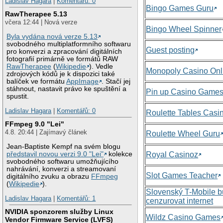
Ladislav Hagara
|
Komentářů: 0
Bingo Games Guru
RawTherapee 5.13
včera 12:44 | Nová verze
Bingo Wheel Spinner
Byla vydána nová verze 5.13
svobodného multiplatformního softwaru
Guest posting
pro konverzi a zpracování digitálních
fotografií primárně ve formátů RAW
RawTherapee
(
Wikipedie
). Vedle
Monopoly Casino Onl
zdrojových kódů je k dispozici také
balíček ve formátu
AppImage
. Stačí jej
stáhnout, nastavit právo ke spuštění a
Pin up Casino Game
spustit.
Ladislav Hagara
|
Komentářů: 0
Roulette Tables Casi
FFmpeg 9.0 "Lei"
4.8. 20:44 | Zajímavý článek
Roulette Wheel Guru
Jean-Baptiste Kempf na svém blogu
představil novou verzi 9.0 "Lei"
kolekce
Royal Casinoz
svobodného softwaru umožňujícího
nahrávání, konverzi a streamovaní
Slot Games Teacher
digitálního zvuku a obrazu
FFmpeg
(
Wikipedie
).
Slovenský T-Mobile 
Ladislav Hagara
|
Komentářů: 1
cenzurovat internet
NVIDIA sponzorem služby Linux
Wildz Casino Games
Vendor Firmware Service (LVFS)