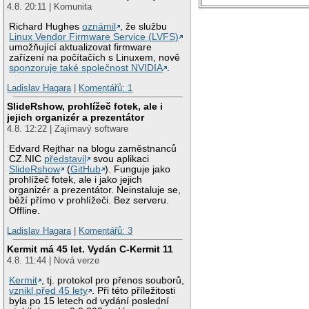
4.8. 20:11 | Komunita
Richard Hughes
oznámil
, že službu
Linux Vendor Firmware Service (LVFS)
umožňující aktualizovat firmware
zařízení na počítačích s Linuxem, nově
sponzoruje také společnost NVIDIA
.
Ladislav Hagara
|
Komentářů: 1
SlideRshow, prohlížeč fotek, ale i
jejich organizér a prezentátor
4.8. 12:22 | Zajímavý software
Edvard Rejthar na blogu zaměstnanců
CZ.NIC
představil
svou aplikaci
SlideRshow
(
GitHub
). Funguje jako
prohlížeč fotek, ale i jako jejich
organizér a prezentátor. Neinstaluje se,
běží přímo v prohlížeči. Bez serveru.
Offline.
Ladislav Hagara
|
Komentářů: 3
Kermit má 45 let. Vydán C-Kermit 11
4.8. 11:44 | Nová verze
Kermit
, tj. protokol pro přenos souborů,
vznikl před 45 lety
. Při této příležitosti
byla po 15 letech od vydání poslední