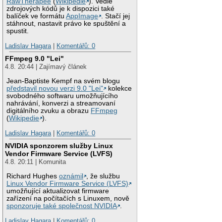
RawTherapee
(
Wikipedie
). Vedle
zdrojových kódů je k dispozici také
balíček ve formátu
AppImage
. Stačí jej
stáhnout, nastavit právo ke spuštění a
spustit.
Ladislav Hagara
|
Komentářů: 0
FFmpeg 9.0 "Lei"
4.8. 20:44 | Zajímavý článek
Jean-Baptiste Kempf na svém blogu
představil novou verzi 9.0 "Lei"
kolekce
svobodného softwaru umožňujícího
nahrávání, konverzi a streamovaní
digitálního zvuku a obrazu
FFmpeg
(
Wikipedie
).
Ladislav Hagara
|
Komentářů: 0
NVIDIA sponzorem služby Linux
Vendor Firmware Service (LVFS)
4.8. 20:11 | Komunita
Richard Hughes
oznámil
, že službu
Linux Vendor Firmware Service (LVFS)
umožňující aktualizovat firmware
zařízení na počítačích s Linuxem, nově
sponzoruje také společnost NVIDIA
.
Ladislav Hagara
|
Komentářů: 0