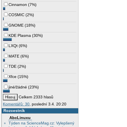
Cinnamon
(
7%
)
COSMIC
(
2%
)
GNOME
(
18%
)
KDE Plasma
(
30%
)
LXQt
(
6%
)
MATE
(
6%
)
TDE
(
2%
)
Xfce
(
15%
)
jiné/žádné
(
23%
)
Celkem 2333 hlasů
Komentářů: 30
, poslední 3.4. 20:20
Rozcestník
AbcLinuxu
Týden na ScienceMag.cz: Vylepšený