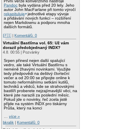
První verze konverzního nástroje
Pandoc
byla vydána před 20 lety. Jeho
autor John MacFarlane při tomto výročí
rekapituluje
jednotlivé etapy vývoje
a přidávání nových funkcí – rozšíření
nejen Markdownu a podporu mnoha
dalších formátů.
|🇵🇸
|
Komentářů: 0
Virtuální Bastlírna vol. 65: Už vám
dorazil předobjednaný INDX?
4.8. 00:55 | Pozvánky
Srpen přinesl nejen další spalující
vedro, ale také Virtuální Bastlírnu s
neméně žhavými novinkami. Využijte
tedy předpovědi na deštivý čtvrteční
večer a od 20:00 se připojte online k
tomuto neformálnímu setkání kutilů,
techniků a vědců, kde se strahovskými
bastlíři proberete nejzajímavější věci, na
které jste narazili za poslední měsíc.
Pokud jde o novinky, řeč zcela jistě
přijde na systém INDX pro tiskárny
Průša, který na konci
…
více »
bkralik
|
Komentářů: 0