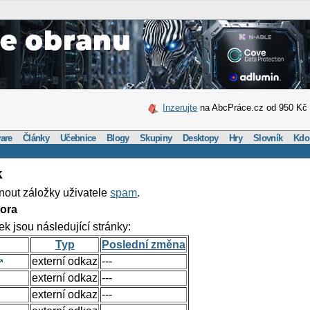
Inzerujte
na AbcPráce.cz od 950 Kč
are
Články
Učebnice
Blogy
Skupiny
Desktopy
Hry
Slovník
Kdo
k
nout záložky uživatele
spam
.
ora
ek jsou následující stránky:
Typ
Poslední změna
externí odkaz
---
externí odkaz
---
externí odkaz
---