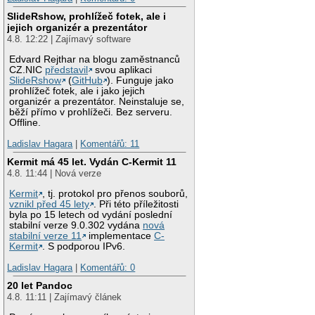
SlideRshow, prohlížeč fotek, ale i
jejich organizér a prezentátor
4.8. 12:22 | Zajímavý software
Edvard Rejthar na blogu zaměstnanců
CZ.NIC
představil
svou aplikaci
SlideRshow
(
GitHub
). Funguje jako
prohlížeč fotek, ale i jako jejich
organizér a prezentátor. Neinstaluje se,
běží přímo v prohlížeči. Bez serveru.
Offline.
Ladislav Hagara
|
Komentářů: 11
Kermit má 45 let. Vydán C-Kermit 11
4.8. 11:44 | Nová verze
Kermit
, tj. protokol pro přenos souborů,
vznikl před 45 lety
. Při této příležitosti
byla po 15 letech od vydání poslední
stabilní verze 9.0.302 vydána
nová
stabilní verze 11
implementace
C-
Kermit
. S podporou IPv6.
Ladislav Hagara
|
Komentářů: 0
20 let Pandoc
4.8. 11:11 | Zajímavý článek