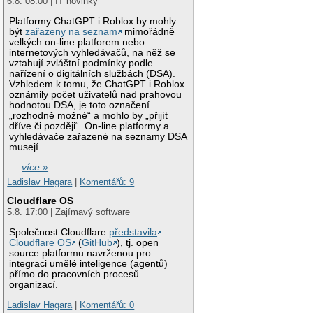
6.8. 08:00 | IT novinky
Platformy ChatGPT i Roblox by mohly
být
zařazeny na seznam
mimořádně
velkých on-line platforem nebo
internetových vyhledávačů, na něž se
vztahují zvláštní podmínky podle
nařízení o digitálních službách (DSA).
Vzhledem k tomu, že ChatGPT i Roblox
oznámily počet uživatelů nad prahovou
hodnotou DSA, je toto označení
„rozhodně možné“ a mohlo by „přijít
dříve či později“. On-line platformy a
vyhledávače zařazené na seznamy DSA
musejí
…
více »
Ladislav Hagara
|
Komentářů: 9
Cloudflare OS
5.8. 17:00 | Zajímavý software
Společnost Cloudflare
představila
Cloudflare OS
(
GitHub
), tj. open
source platformu navrženou pro
integraci umělé inteligence (agentů)
přímo do pracovních procesů
organizací.
Ladislav Hagara
|
Komentářů: 0