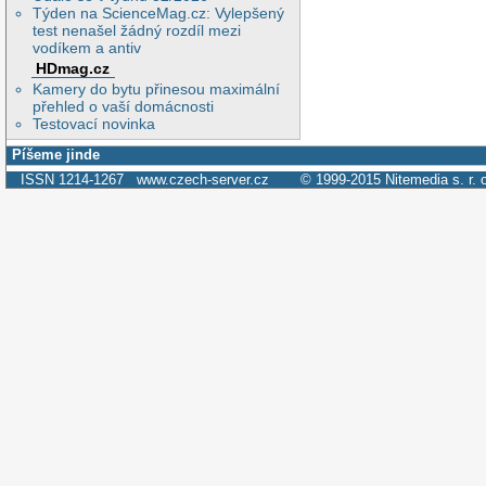
Týden na ScienceMag.cz: Vylepšený
test nenašel žádný rozdíl mezi
vodíkem a antiv
HDmag.cz
Kamery do bytu přinesou maximální
přehled o vaší domácnosti
Testovací novinka
Píšeme jinde
ISSN 1214-1267
www.czech-server.cz
© 1999-2015
Nitemedia s. r. 