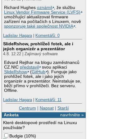
Richard Hughes
oznámil
, že službu
Linux Vendor Firmware Service (LVFS)
umožňující aktualizovat firmware
zařízení na počítačích s Linuxem, nově
sponzoruje také společnost NVIDIA
.
Ladislav Hagara
|
Komentářů: 0
SlideRshow, prohlížeč fotek, ale i
jejich organizér a prezentátor
4.8. 12:22 | Zajímavý software
Edvard Rejthar na blogu zaměstnanců
CZ.NIC
představil
svou aplikaci
SlideRshow
(
GitHub
). Funguje jako
prohlížeč fotek, ale i jako jejich
organizér a prezentátor. Neinstaluje se,
běží přímo v prohlížeči. Bez serveru.
Offline.
Ladislav Hagara
|
Komentářů: 11
Centrum
|
Napsat
|
Starší
Anketa
navrhněte »
Které desktopové prostředí na Linuxu
používáte?
Budgie
(
10%
)