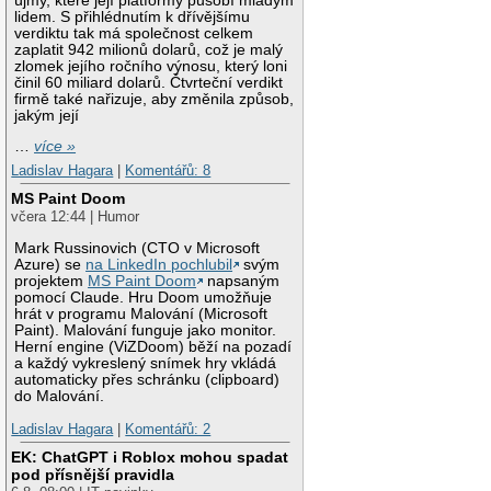
újmy, které její platformy působí mladým
lidem. S přihlédnutím k dřívějšímu
verdiktu tak má společnost celkem
zaplatit 942 milionů dolarů, což je malý
zlomek jejího ročního výnosu, který loni
činil 60 miliard dolarů. Čtvrteční verdikt
firmě také nařizuje, aby změnila způsob,
jakým její
…
více »
Ladislav Hagara
|
Komentářů: 8
MS Paint Doom
včera 12:44 | Humor
Mark Russinovich (CTO v Microsoft
Azure) se
na LinkedIn pochlubil
svým
projektem
MS Paint Doom
napsaným
pomocí Claude. Hru Doom umožňuje
hrát v programu Malování (Microsoft
Paint). Malování funguje jako monitor.
Herní engine (ViZDoom) běží na pozadí
a každý vykreslený snímek hry vkládá
automaticky přes schránku (clipboard)
do Malování.
Ladislav Hagara
|
Komentářů: 2
EK: ChatGPT i Roblox mohou spadat
pod přísnější pravidla