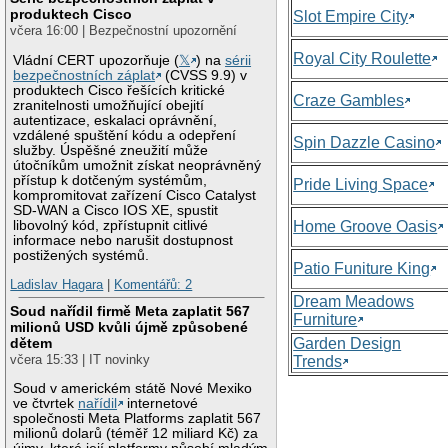
produktech Cisco
Slot Empire City
včera 16:00 | Bezpečnostní upozornění
Royal City Roulette
Vládní CERT upozorňuje (
𝕏
) na
sérii
bezpečnostních záplat
(CVSS 9.9) v
produktech Cisco řešících kritické
Craze Gambles
zranitelnosti umožňující obejití
autentizace, eskalaci oprávnění,
vzdálené spuštění kódu a odepření
Spin Dazzle Casino
služby. Úspěšné zneužití může
útočníkům umožnit získat neoprávněný
přístup k dotčeným systémům,
Pride Living Space
kompromitovat zařízení Cisco Catalyst
SD-WAN a Cisco IOS XE, spustit
libovolný kód, zpřístupnit citlivé
Home Groove Oasis
informace nebo narušit dostupnost
postižených systémů.
Patio Funiture King
Ladislav Hagara
|
Komentářů: 2
Dream Meadows
Soud nařídil firmě Meta zaplatit 567
Furniture
milionů USD kvůli újmě způsobené
Garden Design
dětem
včera 15:33 | IT novinky
Trends
Soud v americkém státě Nové Mexiko
ve čtvrtek
nařídil
internetové
společnosti Meta Platforms zaplatit 567
milionů dolarů (téměř 12 miliard Kč) za