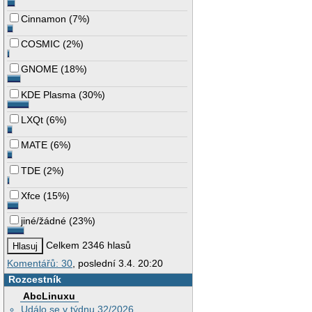
Cinnamon
(
7%
)
COSMIC
(
2%
)
GNOME
(
18%
)
KDE Plasma
(
30%
)
LXQt
(
6%
)
MATE
(
6%
)
TDE
(
2%
)
Xfce
(
15%
)
jiné/žádné
(
23%
)
Celkem 2346 hlasů
Komentářů: 30
, poslední 3.4. 20:20
Rozcestník
AbcLinuxu
Událo se v týdnu 32/2026