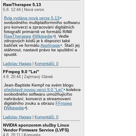
RawTherapee 5.13
5.8. 12:44 | Nová verze
Byla vydána nová verze 5.13
svobodného multiplatformního softwaru
pro konverzi a zpracování digitálních
fotografií primárně ve formátů RAW
RawTherapee
(
Wikipedie
). Vedle
zdrojových kódů je k dispozici také
balíček ve formátu
AppImage
. Stačí jej
stáhnout, nastavit právo ke spuštění a
spustit.
Ladislav Hagara
|
Komentářů: 0
FFmpeg 9.0 "Lei"
4.8. 20:44 | Zajímavý článek
Jean-Baptiste Kempf na svém blogu
představil novou verzi 9.0 "Lei"
kolekce
svobodného softwaru umožňujícího
nahrávání, konverzi a streamovaní
digitálního zvuku a obrazu
FFmpeg
(
Wikipedie
).
Ladislav Hagara
|
Komentářů: 0
NVIDIA sponzorem služby Linux
Vendor Firmware Service (LVFS)
4.8. 20:11 | Komunita