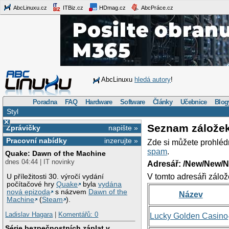
AbcLinuxu.cz
ITBiz.cz
HDmag.cz
AbcPráce.cz
AbcLinuxu
hledá autory
!
Poradna
FAQ
Hardware
Software
Články
Učebnice
Blog
Styl
×
Seznam zálože
Zprávičky
napište »
Pracovní nabídky
inzerujte »
Zde si můžete prohléd
spam
.
Quake: Dawn of the Machine
dnes 04:44 | IT novinky
Adresář: /New/New/N
V tomto adresáři zálož
U příležitosti 30. výročí vydání
počítačové hry
Quake
byla
vydána
nová epizoda
s názvem
Dawn of the
Název
Machine
(
Steam
).
Ladislav Hagara
|
Komentářů: 0
Lucky Golden Casino
Série bezpečnostních záplat v