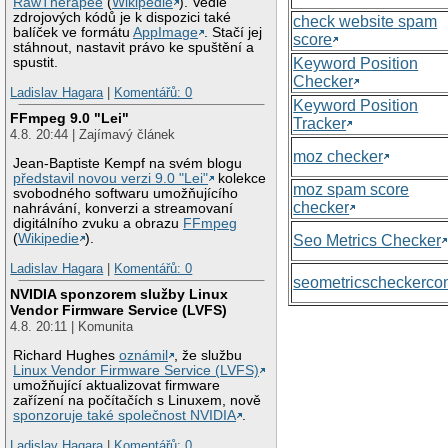
RawTherapee
(
Wikipedie
). Vedle
zdrojových kódů je k dispozici také
check website spam
balíček ve formátu
AppImage
. Stačí jej
score
stáhnout, nastavit právo ke spuštění a
Keyword Position
spustit.
Checker
Ladislav Hagara
|
Komentářů: 0
Keyword Position
FFmpeg 9.0 "Lei"
Tracker
4.8. 20:44 | Zajímavý článek
moz checker
Jean-Baptiste Kempf na svém blogu
představil novou verzi 9.0 "Lei"
kolekce
moz spam score
svobodného softwaru umožňujícího
checker
nahrávání, konverzi a streamovaní
digitálního zvuku a obrazu
FFmpeg
(
Wikipedie
).
Seo Metrics Checker
Ladislav Hagara
|
Komentářů: 0
seometricscheckerc
NVIDIA sponzorem služby Linux
Vendor Firmware Service (LVFS)
4.8. 20:11 | Komunita
Richard Hughes
oznámil
, že službu
Linux Vendor Firmware Service (LVFS)
umožňující aktualizovat firmware
zařízení na počítačích s Linuxem, nově
sponzoruje také společnost NVIDIA
.
Ladislav Hagara
|
Komentářů: 0