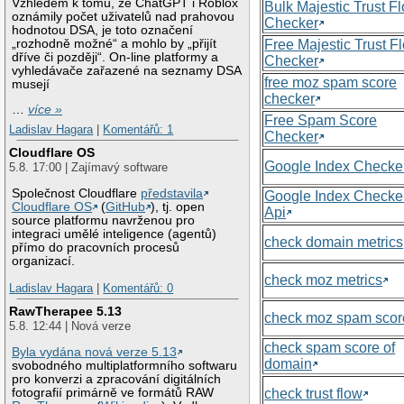
Vzhledem k tomu, že ChatGPT i Roblox
Bulk Majestic Trust F
oznámily počet uživatelů nad prahovou
Checker
hodnotou DSA, je toto označení
„rozhodně možné“ a mohlo by „přijít
Free Majestic Trust F
dříve či později“. On-line platformy a
Checker
vyhledávače zařazené na seznamy DSA
free moz spam score
musejí
checker
…
více »
Free Spam Score
Ladislav Hagara
|
Komentářů: 1
Checker
Cloudflare OS
Google Index Checke
5.8. 17:00 | Zajímavý software
Společnost Cloudflare
představila
Google Index Checke
Cloudflare OS
(
GitHub
), tj. open
Api
source platformu navrženou pro
integraci umělé inteligence (agentů)
check domain metrics
přímo do pracovních procesů
organizací.
check moz metrics
Ladislav Hagara
|
Komentářů: 0
RawTherapee 5.13
check moz spam scor
5.8. 12:44 | Nová verze
check spam score of
Byla vydána nová verze 5.13
domain
svobodného multiplatformního softwaru
pro konverzi a zpracování digitálních
check trust flow
fotografií primárně ve formátů RAW