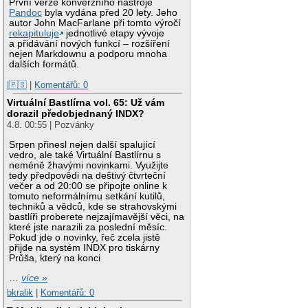
První verze konverzního nástroje
Pandoc
byla vydána před 20 lety. Jeho
autor John MacFarlane při tomto výročí
rekapituluje
jednotlivé etapy vývoje
a přidávání nových funkcí – rozšíření
nejen Markdownu a podporu mnoha
dalších formátů.
|🇵🇸
|
Komentářů: 0
Virtuální Bastlírna vol. 65: Už vám
dorazil předobjednaný INDX?
4.8. 00:55 | Pozvánky
Srpen přinesl nejen další spalující
vedro, ale také Virtuální Bastlírnu s
neméně žhavými novinkami. Využijte
tedy předpovědi na deštivý čtvrteční
večer a od 20:00 se připojte online k
tomuto neformálnímu setkání kutilů,
techniků a vědců, kde se strahovskými
bastlíři proberete nejzajímavější věci, na
které jste narazili za poslední měsíc.
Pokud jde o novinky, řeč zcela jistě
přijde na systém INDX pro tiskárny
Průša, který na konci
…
více »
bkralik
|
Komentářů: 0