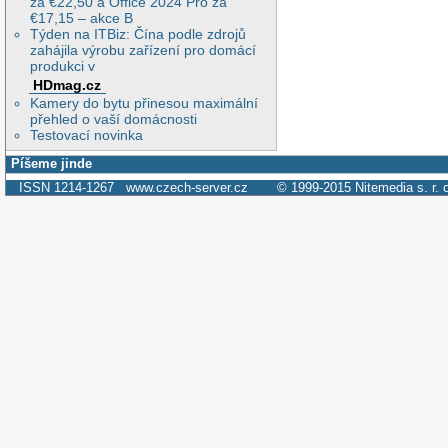
za €22,50 a Office 2024 Pro za
€17,15 – akce B
Týden na ITBiz: Čína podle zdrojů
zahájila výrobu zařízení pro domácí
produkci v
HDmag.cz
Kamery do bytu přinesou maximální
přehled o vaší domácnosti
Testovací novinka
Píšeme jinde
ISSN 1214-1267
www.czech-server.cz
© 1999-2015
Nitemedia s. r. 