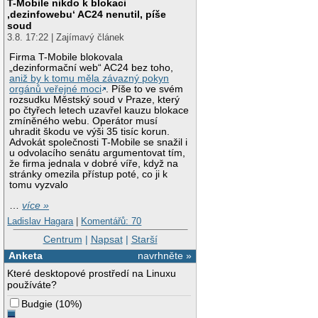
T-Mobile nikdo k blokaci
‚dezinfowebu‘ AC24 nenutil, píše
soud
3.8. 17:22 | Zajímavý článek
Firma T-Mobile blokovala
„dezinformační web“ AC24 bez toho,
aniž by k tomu měla závazný pokyn
orgánů veřejné moci
. Píše to ve svém
rozsudku Městský soud v Praze, který
po čtyřech letech uzavřel kauzu blokace
zmíněného webu. Operátor musí
uhradit škodu ve výši 35 tisíc korun.
Advokát společnosti T-Mobile se snažil i
u odvolacího senátu argumentovat tím,
že firma jednala v dobré víře, když na
stránky omezila přístup poté, co ji k
tomu vyzvalo
…
více »
Ladislav Hagara
|
Komentářů: 70
Centrum
|
Napsat
|
Starší
Anketa
navrhněte »
Které desktopové prostředí na Linuxu
používáte?
Budgie
(
10%
)