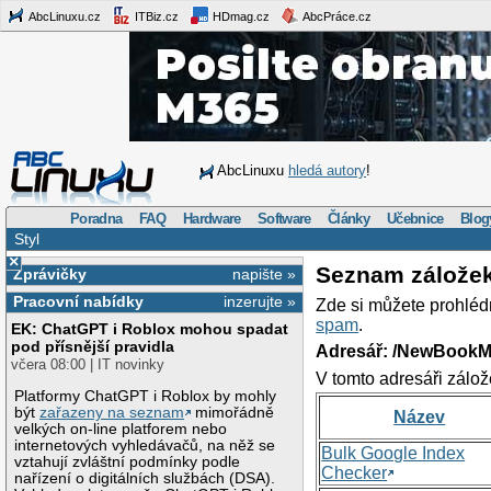
AbcLinuxu.cz
ITBiz.cz
HDmag.cz
AbcPráce.cz
AbcLinuxu
hledá autory
!
Poradna
FAQ
Hardware
Software
Články
Učebnice
Blog
Styl
×
Seznam zálože
Zprávičky
napište »
Pracovní nabídky
inzerujte »
Zde si můžete prohléd
spam
.
EK: ChatGPT i Roblox mohou spadat
pod přísnější pravidla
Adresář: /NewBookM
včera 08:00 | IT novinky
V tomto adresáři zálož
Platformy ChatGPT i Roblox by mohly
být
zařazeny na seznam
mimořádně
Název
velkých on-line platforem nebo
internetových vyhledávačů, na něž se
Bulk Google Index
vztahují zvláštní podmínky podle
Checker
nařízení o digitálních službách (DSA).