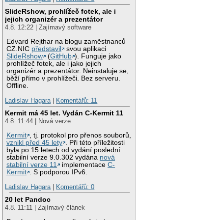
SlideRshow, prohlížeč fotek, ale i
jejich organizér a prezentátor
4.8. 12:22 | Zajímavý software
Edvard Rejthar na blogu zaměstnanců
CZ.NIC
představil
svou aplikaci
SlideRshow
(
GitHub
). Funguje jako
prohlížeč fotek, ale i jako jejich
organizér a prezentátor. Neinstaluje se,
běží přímo v prohlížeči. Bez serveru.
Offline.
Ladislav Hagara
|
Komentářů: 11
Kermit má 45 let. Vydán C-Kermit 11
4.8. 11:44 | Nová verze
Kermit
, tj. protokol pro přenos souborů,
vznikl před 45 lety
. Při této příležitosti
byla po 15 letech od vydání poslední
stabilní verze 9.0.302 vydána
nová
stabilní verze 11
implementace
C-
Kermit
. S podporou IPv6.
Ladislav Hagara
|
Komentářů: 0
20 let Pandoc
4.8. 11:11 | Zajímavý článek