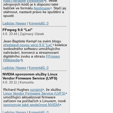
RawTherapee
(
Wikipedie
). Vedle
zdrojových kódů je k dispozici také
balíček ve formátu
AppImage
. Stačí jej
stáhnout, nastavit právo ke spuštění a
spustit.
Ladislav Hagara
|
Komentářů: 0
FFmpeg 9.0 "Lei"
4.8. 20:44 | Zajímavý článek
Jean-Baptiste Kempf na svém blogu
představil novou verzi 9.0 "Lei"
kolekce
svobodného softwaru umožňujícího
nahrávání, konverzi a streamovaní
digitálního zvuku a obrazu
FFmpeg
(
Wikipedie
).
Ladislav Hagara
|
Komentářů: 0
NVIDIA sponzorem služby Linux
Vendor Firmware Service (LVFS)
4.8. 20:11 | Komunita
Richard Hughes
oznámil
, že službu
Linux Vendor Firmware Service (LVFS)
umožňující aktualizovat firmware
zařízení na počítačích s Linuxem, nově
sponzoruje také společnost NVIDIA
.
Ladislav Hagara
|
Komentářů: 0