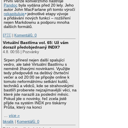
První verze konverzního nástroje
Pandoc
byla vydána před 20 lety. Jeho
autor John MacFarlane při tomto výročí
rekapituluje
jednotlivé etapy vývoje
a přidávání nových funkcí – rozšíření
nejen Markdownu a podporu mnoha
dalších formátů.
|🇵🇸
|
Komentářů: 0
Virtuální Bastlírna vol. 65: Už vám
dorazil předobjednaný INDX?
4.8. 00:55 | Pozvánky
Srpen přinesl nejen další spalující
vedro, ale také Virtuální Bastlírnu s
neméně žhavými novinkami. Využijte
tedy předpovědi na deštivý čtvrteční
večer a od 20:00 se připojte online k
tomuto neformálnímu setkání kutilů,
techniků a vědců, kde se strahovskými
bastlíři proberete nejzajímavější věci, na
které jste narazili za poslední měsíc.
Pokud jde o novinky, řeč zcela jistě
přijde na systém INDX pro tiskárny
Průša, který na konci
…
více »
bkralik
|
Komentářů: 0