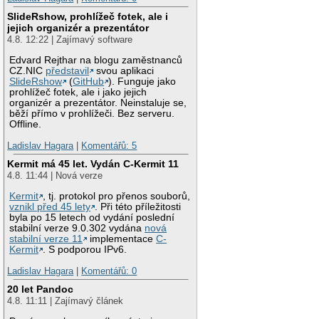
SlideRshow, prohlížeč fotek, ale i
jejich organizér a prezentátor
4.8. 12:22 | Zajímavý software
Edvard Rejthar na blogu zaměstnanců
CZ.NIC
představil
svou aplikaci
SlideRshow
(
GitHub
). Funguje jako
prohlížeč fotek, ale i jako jejich
organizér a prezentátor. Neinstaluje se,
běží přímo v prohlížeči. Bez serveru.
Offline.
Ladislav Hagara
|
Komentářů: 5
Kermit má 45 let. Vydán C-Kermit 11
4.8. 11:44 | Nová verze
Kermit
, tj. protokol pro přenos souborů,
vznikl před 45 lety
. Při této příležitosti
byla po 15 letech od vydání poslední
stabilní verze 9.0.302 vydána
nová
stabilní verze 11
implementace
C-
Kermit
. S podporou IPv6.
Ladislav Hagara
|
Komentářů: 0
20 let Pandoc
4.8. 11:11 | Zajímavý článek