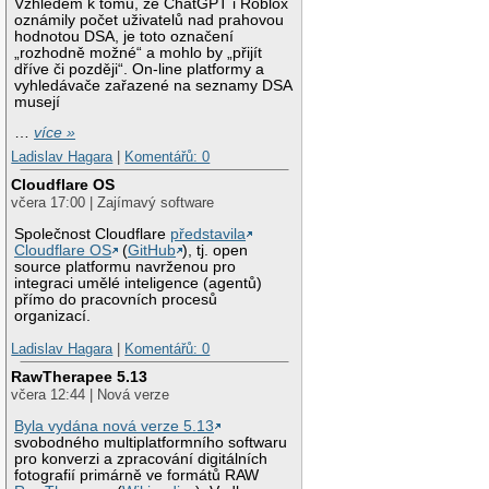
Vzhledem k tomu, že ChatGPT i Roblox
oznámily počet uživatelů nad prahovou
hodnotou DSA, je toto označení
„rozhodně možné“ a mohlo by „přijít
dříve či později“. On-line platformy a
vyhledávače zařazené na seznamy DSA
musejí
…
více »
Ladislav Hagara
|
Komentářů: 0
Cloudflare OS
včera 17:00 | Zajímavý software
Společnost Cloudflare
představila
Cloudflare OS
(
GitHub
), tj. open
source platformu navrženou pro
integraci umělé inteligence (agentů)
přímo do pracovních procesů
organizací.
Ladislav Hagara
|
Komentářů: 0
RawTherapee 5.13
včera 12:44 | Nová verze
Byla vydána nová verze 5.13
svobodného multiplatformního softwaru
pro konverzi a zpracování digitálních
fotografií primárně ve formátů RAW