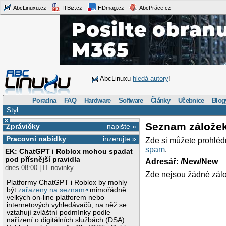
AbcLinuxu.cz
ITBiz.cz
HDmag.cz
AbcPráce.cz
AbcLinuxu
hledá autory
!
Poradna
FAQ
Hardware
Software
Články
Učebnice
Blog
Styl
×
Seznam zálože
Zprávičky
napište »
Pracovní nabídky
inzerujte »
Zde si můžete prohléd
spam
.
EK: ChatGPT i Roblox mohou spadat
pod přísnější pravidla
Adresář: /New/New
dnes 08:00 | IT novinky
Zde nejsou žádné zálo
Platformy ChatGPT i Roblox by mohly
být
zařazeny na seznam
mimořádně
velkých on-line platforem nebo
internetových vyhledávačů, na něž se
vztahují zvláštní podmínky podle
nařízení o digitálních službách (DSA).