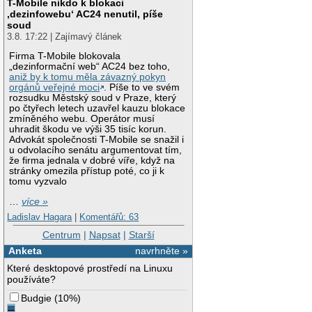
T-Mobile nikdo k blokaci
‚dezinfowebu‘ AC24 nenutil, píše
soud
3.8. 17:22 | Zajímavý článek
Firma T-Mobile blokovala
„dezinformační web“ AC24 bez toho,
aniž by k tomu měla závazný pokyn
orgánů veřejné moci
. Píše to ve svém
rozsudku Městský soud v Praze, který
po čtyřech letech uzavřel kauzu blokace
zmíněného webu. Operátor musí
uhradit škodu ve výši 35 tisíc korun.
Advokát společnosti T-Mobile se snažil i
u odvolacího senátu argumentovat tím,
že firma jednala v dobré víře, když na
stránky omezila přístup poté, co ji k
tomu vyzvalo
…
více »
Ladislav Hagara
|
Komentářů: 63
Centrum
|
Napsat
|
Starší
Anketa
navrhněte »
Které desktopové prostředí na Linuxu
používáte?
Budgie
(
10%
)