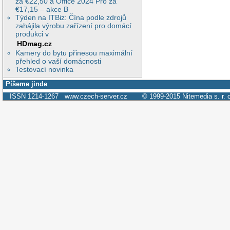
za €22,50 a Office 2024 Pro za
€17,15 – akce B
Týden na ITBiz: Čína podle zdrojů
zahájila výrobu zařízení pro domácí
produkci v
HDmag.cz
Kamery do bytu přinesou maximální
přehled o vaší domácnosti
Testovací novinka
Píšeme jinde
ISSN 1214-1267
www.czech-server.cz
© 1999-2015
Nitemedia s. r. 