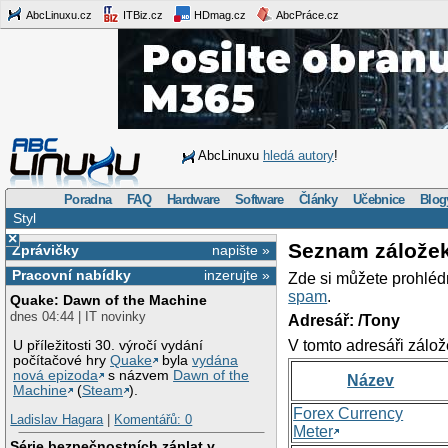
AbcLinuxu.cz
ITBiz.cz
HDmag.cz
AbcPráce.cz
AbcLinuxu
hledá autory
!
Poradna
FAQ
Hardware
Software
Články
Učebnice
Blog
Styl
×
Seznam zálože
Zprávičky
napište »
Pracovní nabídky
inzerujte »
Zde si můžete prohléd
spam
.
Quake: Dawn of the Machine
dnes 04:44 | IT novinky
Adresář: /Tony
V tomto adresáři zálož
U příležitosti 30. výročí vydání
počítačové hry
Quake
byla
vydána
nová epizoda
s názvem
Dawn of the
Název
Machine
(
Steam
).
Forex Currency
Ladislav Hagara
|
Komentářů: 0
Meter
Série bezpečnostních záplat v