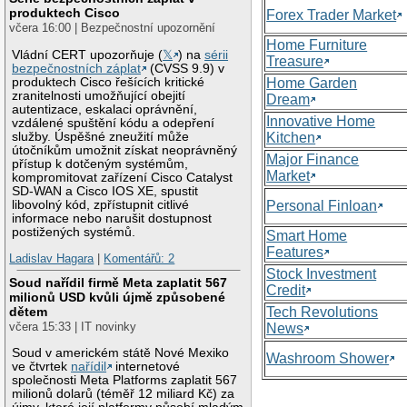
produktech Cisco
Forex Trader Market
včera 16:00 | Bezpečnostní upozornění
Home Furniture
Vládní CERT upozorňuje (
𝕏
) na
sérii
Treasure
bezpečnostních záplat
(CVSS 9.9) v
produktech Cisco řešících kritické
Home Garden
zranitelnosti umožňující obejití
Dream
autentizace, eskalaci oprávnění,
Innovative Home
vzdálené spuštění kódu a odepření
služby. Úspěšné zneužití může
Kitchen
útočníkům umožnit získat neoprávněný
Major Finance
přístup k dotčeným systémům,
Market
kompromitovat zařízení Cisco Catalyst
SD-WAN a Cisco IOS XE, spustit
libovolný kód, zpřístupnit citlivé
Personal Finloan
informace nebo narušit dostupnost
postižených systémů.
Smart Home
Features
Ladislav Hagara
|
Komentářů: 2
Stock Investment
Soud nařídil firmě Meta zaplatit 567
Credit
milionů USD kvůli újmě způsobené
Tech Revolutions
dětem
včera 15:33 | IT novinky
News
Soud v americkém státě Nové Mexiko
Washroom Shower
ve čtvrtek
nařídil
internetové
společnosti Meta Platforms zaplatit 567
milionů dolarů (téměř 12 miliard Kč) za