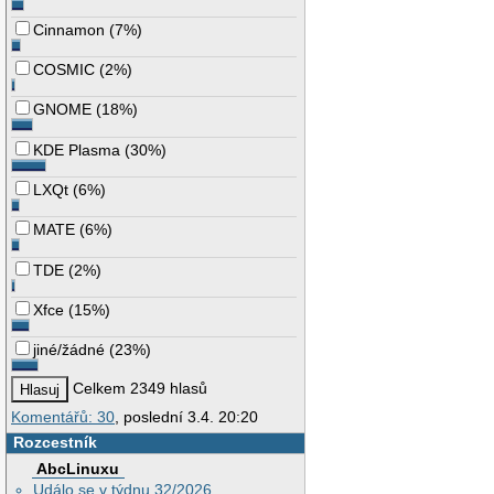
Cinnamon
(
7%
)
COSMIC
(
2%
)
GNOME
(
18%
)
KDE Plasma
(
30%
)
LXQt
(
6%
)
MATE
(
6%
)
TDE
(
2%
)
Xfce
(
15%
)
jiné/žádné
(
23%
)
Celkem 2349 hlasů
Komentářů: 30
, poslední 3.4. 20:20
Rozcestník
AbcLinuxu
Událo se v týdnu 32/2026