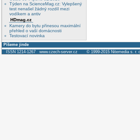
Týden na ScienceMag.cz: Vylepšený
test nenašel žádný rozdíl mezi
vodíkem a antiv
HDmag.cz
Kamery do bytu přinesou maximální
přehled o vaší domácnosti
Testovací novinka
Píšeme jinde
ISSN 1214-1267
www.czech-server.cz
© 1999-2015
Nitemedia s. r. 