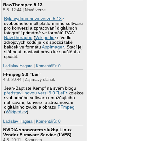
RawTherapee 5.13
5.8. 12:44 | Nová verze
Byla vydána nová verze 5.13
svobodného multiplatformního softwaru
pro konverzi a zpracování digitálních
fotografií primárně ve formátů RAW
RawTherapee
(
Wikipedie
). Vedle
zdrojových kódů je k dispozici také
balíček ve formátu
AppImage
. Stačí jej
stáhnout, nastavit právo ke spuštění a
spustit.
Ladislav Hagara
|
Komentářů: 0
FFmpeg 9.0 "Lei"
4.8. 20:44 | Zajímavý článek
Jean-Baptiste Kempf na svém blogu
představil novou verzi 9.0 "Lei"
kolekce
svobodného softwaru umožňujícího
nahrávání, konverzi a streamovaní
digitálního zvuku a obrazu
FFmpeg
(
Wikipedie
).
Ladislav Hagara
|
Komentářů: 0
NVIDIA sponzorem služby Linux
Vendor Firmware Service (LVFS)
4.8. 20:11 | Komunita