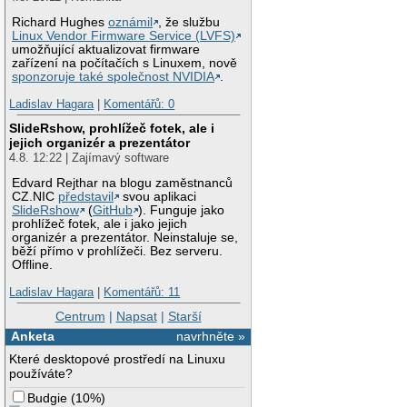
Richard Hughes
oznámil
, že službu
Linux Vendor Firmware Service (LVFS)
umožňující aktualizovat firmware
zařízení na počítačích s Linuxem, nově
sponzoruje také společnost NVIDIA
.
Ladislav Hagara
|
Komentářů: 0
SlideRshow, prohlížeč fotek, ale i
jejich organizér a prezentátor
4.8. 12:22 | Zajímavý software
Edvard Rejthar na blogu zaměstnanců
CZ.NIC
představil
svou aplikaci
SlideRshow
(
GitHub
). Funguje jako
prohlížeč fotek, ale i jako jejich
organizér a prezentátor. Neinstaluje se,
běží přímo v prohlížeči. Bez serveru.
Offline.
Ladislav Hagara
|
Komentářů: 11
Centrum
|
Napsat
|
Starší
Anketa
navrhněte »
Které desktopové prostředí na Linuxu
používáte?
Budgie
(
10%
)