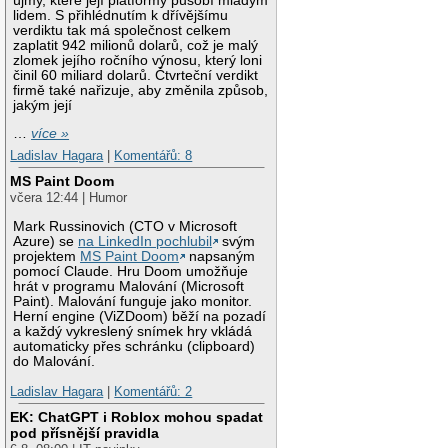
újmy, které její platformy působí mladým
lidem. S přihlédnutím k dřívějšímu
verdiktu tak má společnost celkem
zaplatit 942 milionů dolarů, což je malý
zlomek jejího ročního výnosu, který loni
činil 60 miliard dolarů. Čtvrteční verdikt
firmě také nařizuje, aby změnila způsob,
jakým její
…
více »
Ladislav Hagara
|
Komentářů: 8
MS Paint Doom
včera 12:44 | Humor
Mark Russinovich (CTO v Microsoft
Azure) se
na LinkedIn pochlubil
svým
projektem
MS Paint Doom
napsaným
pomocí Claude. Hru Doom umožňuje
hrát v programu Malování (Microsoft
Paint). Malování funguje jako monitor.
Herní engine (ViZDoom) běží na pozadí
a každý vykreslený snímek hry vkládá
automaticky přes schránku (clipboard)
do Malování.
Ladislav Hagara
|
Komentářů: 2
EK: ChatGPT i Roblox mohou spadat
pod přísnější pravidla