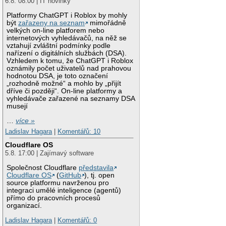
6.8. 08:00 | IT novinky
Platformy ChatGPT i Roblox by mohly
být
zařazeny na seznam
mimořádně
velkých on-line platforem nebo
internetových vyhledávačů, na něž se
vztahují zvláštní podmínky podle
nařízení o digitálních službách (DSA).
Vzhledem k tomu, že ChatGPT i Roblox
oznámily počet uživatelů nad prahovou
hodnotou DSA, je toto označení
„rozhodně možné“ a mohlo by „přijít
dříve či později“. On-line platformy a
vyhledávače zařazené na seznamy DSA
musejí
…
více »
Ladislav Hagara
|
Komentářů: 10
Cloudflare OS
5.8. 17:00 | Zajímavý software
Společnost Cloudflare
představila
Cloudflare OS
(
GitHub
), tj. open
source platformu navrženou pro
integraci umělé inteligence (agentů)
přímo do pracovních procesů
organizací.
Ladislav Hagara
|
Komentářů: 0