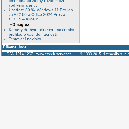
test nenašel žádný rozdíl mezi
vodíkem a antiv
Ušetřete 30 %: Windows 11 Pro jen
za €22,50 a Office 2024 Pro za
€17,15 – akce B
HDmag.cz
Kamery do bytu přinesou maximální
přehled o vaší domácnosti
Testovací novinka
Píšeme jinde
ISSN 1214-1267
www.czech-server.cz
© 1999-2015
Nitemedia s. r. 