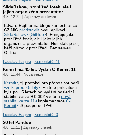
SlideRshow, prohlížeč fotek, ale i
jejich organizér a prezentátor
4.8. 12:22 | Zajímavý software
Edvard Rejthar na blogu zaměstnanců
CZ.NIC
představil
svou aplikaci
SlideRshow
(
GitHub
). Funguje jako
prohlížeč fotek, ale i jako jejich
organizér a prezentátor. Neinstaluje se,
běží přímo v prohlížeči. Bez serveru.
Offline.
Ladislav Hagara
|
Komentářů: 11
Kermit má 45 let. Vydán C-Kermit 11
4.8. 11:44 | Nová verze
Kermit
, tj. protokol pro přenos souborů,
vznikl před 45 lety
. Při této příležitosti
byla po 15 letech od vydání poslední
stabilní verze 9.0.302 vydána
nová
stabilní verze 11
implementace
C-
Kermit
. S podporou IPv6.
Ladislav Hagara
|
Komentářů: 0
20 let Pandoc
4.8. 11:11 | Zajímavý článek