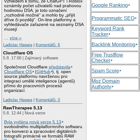
Vzhledem k tomu, že ChatGPT i Roblox
Google Ranking
oznámily počet uživatelů nad prahovou
hodnotou DSA, je toto označení
„rozhodně možné“ a mohlo by „přijít
Programmatic SEO
dříve či později“. On-line platformy a
vyhledávače zařazené na seznamy DSA
Keyword Rank
musejí
Tracker
…
více »
Backlink Monitoring
Ladislav Hagara
|
Komentářů: 6
Cloudflare OS
Free Trustflow
5.8. 17:00 | Zajímavý software
Checker
Společnost Cloudflare
představila
Spam Score
Cloudflare OS
(
GitHub
), tj. open
source platformu navrženou pro
Moz Domain
integraci umělé inteligence (agentů)
přímo do pracovních procesů
Authority
organizací.
Ladislav Hagara
|
Komentářů: 0
RawTherapee 5.13
5.8. 12:44 | Nová verze
Byla vydána nová verze 5.13
svobodného multiplatformního softwaru
pro konverzi a zpracování digitálních
fotografií primárně ve formátů RAW