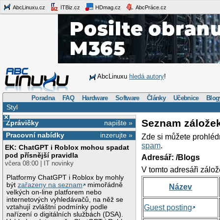
AbcLinuxu.cz
ITBiz.cz
HDmag.cz
AbcPráce.cz
AbcLinuxu
hledá autory
!
Poradna
FAQ
Hardware
Software
Články
Učebnice
Blog
Styl
×
Seznam zálože
Zprávičky
napište »
Pracovní nabídky
inzerujte »
Zde si můžete prohléd
spam
.
EK: ChatGPT i Roblox mohou spadat
pod přísnější pravidla
Adresář: /Blogs
včera 08:00 | IT novinky
V tomto adresáři zálož
Platformy ChatGPT i Roblox by mohly
být
zařazeny na seznam
mimořádně
Název
velkých on-line platforem nebo
internetových vyhledávačů, na něž se
vztahují zvláštní podmínky podle
Guest posting
nařízení o digitálních službách (DSA).