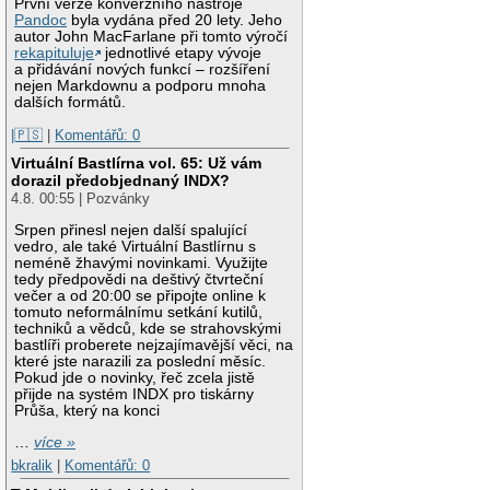
První verze konverzního nástroje
Pandoc
byla vydána před 20 lety. Jeho
autor John MacFarlane při tomto výročí
rekapituluje
jednotlivé etapy vývoje
a přidávání nových funkcí – rozšíření
nejen Markdownu a podporu mnoha
dalších formátů.
|🇵🇸
|
Komentářů: 0
Virtuální Bastlírna vol. 65: Už vám
dorazil předobjednaný INDX?
4.8. 00:55 | Pozvánky
Srpen přinesl nejen další spalující
vedro, ale také Virtuální Bastlírnu s
neméně žhavými novinkami. Využijte
tedy předpovědi na deštivý čtvrteční
večer a od 20:00 se připojte online k
tomuto neformálnímu setkání kutilů,
techniků a vědců, kde se strahovskými
bastlíři proberete nejzajímavější věci, na
které jste narazili za poslední měsíc.
Pokud jde o novinky, řeč zcela jistě
přijde na systém INDX pro tiskárny
Průša, který na konci
…
více »
bkralik
|
Komentářů: 0