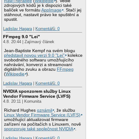
RawTherapee
(
Wikipedie
). Vedle
zdrojových kódů je k dispozici také
balíček ve formátu
AppImage
. Stačí jej
stáhnout, nastavit právo ke spuštění a
spustit.
Ladislav Hagara
|
Komentářů: 0
FFmpeg 9.0 "Lei"
4.8. 20:44 | Zajímavý článek
Jean-Baptiste Kempf na svém blogu
představil novou verzi 9.0 "Lei"
kolekce
svobodného softwaru umožňujícího
nahrávání, konverzi a streamovaní
digitálního zvuku a obrazu
FFmpeg
(
Wikipedie
).
Ladislav Hagara
|
Komentářů: 0
NVIDIA sponzorem služby Linux
Vendor Firmware Service (LVFS)
4.8. 20:11 | Komunita
Richard Hughes
oznámil
, že službu
Linux Vendor Firmware Service (LVFS)
umožňující aktualizovat firmware
zařízení na počítačích s Linuxem, nově
sponzoruje také společnost NVIDIA
.
Ladislav Hagara
|
Komentářů: 0