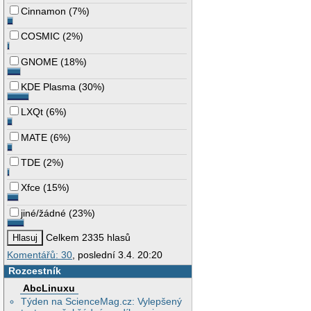
Cinnamon
(
7%
)
COSMIC
(
2%
)
GNOME
(
18%
)
KDE Plasma
(
30%
)
LXQt
(
6%
)
MATE
(
6%
)
TDE
(
2%
)
Xfce
(
15%
)
jiné/žádné
(
23%
)
Celkem 2335 hlasů
Komentářů: 30
, poslední 3.4. 20:20
Rozcestník
AbcLinuxu
Týden na ScienceMag.cz: Vylepšený