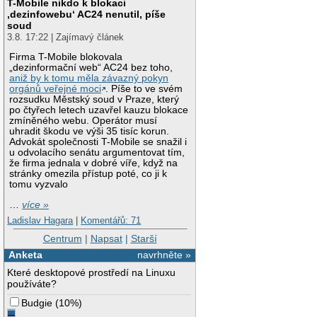
T-Mobile nikdo k blokaci
‚dezinfowebu‘ AC24 nenutil, píše
soud
3.8. 17:22 | Zajímavý článek
Firma T-Mobile blokovala
„dezinformační web“ AC24 bez toho,
aniž by k tomu měla závazný pokyn
orgánů veřejné moci
. Píše to ve svém
rozsudku Městský soud v Praze, který
po čtyřech letech uzavřel kauzu blokace
zmíněného webu. Operátor musí
uhradit škodu ve výši 35 tisíc korun.
Advokát společnosti T-Mobile se snažil i
u odvolacího senátu argumentovat tím,
že firma jednala v dobré víře, když na
stránky omezila přístup poté, co ji k
tomu vyzvalo
…
více »
Ladislav Hagara
|
Komentářů: 71
Centrum
|
Napsat
|
Starší
Anketa
navrhněte »
Které desktopové prostředí na Linuxu
používáte?
Budgie
(
10%
)